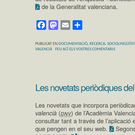
de la Generalitat valenciana.
Facebook
Mastodon
Email
Comparteix
PUBLICAT EN
DOCUMENTACIÓ
,
RECERCA
,
SOCIOLINGÜÍST
VALENCIÀ
FEU ACÍ ELS VOSTRES COMENTARIS
Les novetats periòdiques de
Les novetats que incorpora periòdic
valencià
(
dnv
) de l’Acadèmia Valenci
consultar tant a través de l’aplicació
que pengen en el seu web.
Segons 