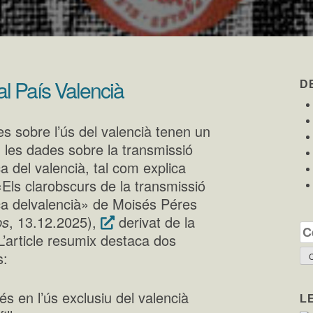
al País Valencià
D
s sobre l’ús del valencià tenen un
n les dades sobre la transmissió
ca del valencià, tal com explica
 «Els clarobscurs de la transmissió
ica delvalencià» de Moisés Péres
ps
, 13.12.2025),
derivat de la
Ce
 L’article resumix destaca dos
s:
és en l’ús exclusiu del valencià
L