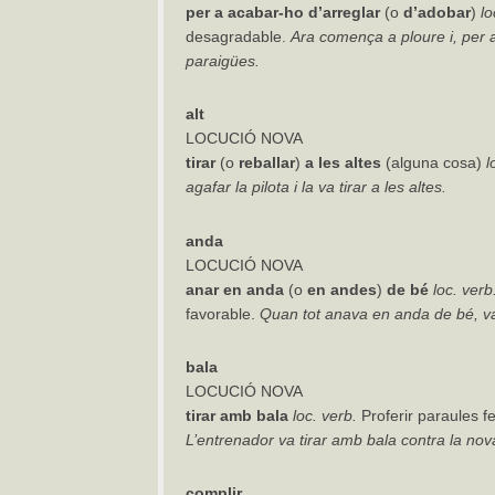
per
a
acabar-ho
d’arreglar
(o
d’adobar
)
lo
desagradable.
Ara comença a ploure i, per 
paraigües.
alt
LOCUCIÓ NOVA
tirar
(o
reballar
)
a
les
altes
(alguna cosa)
l
agafar la pilota i la va tirar a les altes.
anda
LOCUCIÓ NOVA
anar
en
anda
(o
en
andes
)
de
bé
loc.
verb
favorable.
Quan tot anava en anda de bé, v
bala
LOCUCIÓ NOVA
tirar amb bala
loc. verb.
Proferir paraules f
L’entrenador
va
tirar
amb
bala
contra la nov
complir