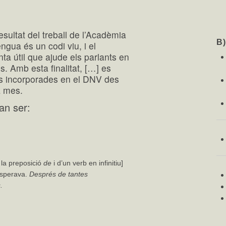
esultat del treball de l’Acadèmia
B
ngua és un codi viu, i el
ta útil que ajude els parlants en
. Amb esta finalitat, […] es
ns incorporades en el DNV des
a mes.
an ser:
 la preposició
de
i d’un verb en infinitiu]
esperava.
Després de tantes
.