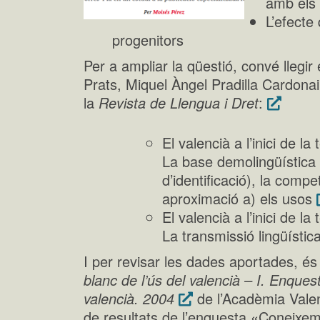
amb els f
L’efecte 
progenitors
Per a ampliar la qüestió, convé llegir 
Prats, Miquel Àngel Pradilla Cardona
la
Revista de Llengua i Dret
:
El valencià a l’inici de l
La base demolingüística (l
d’identificació), la compe
aproximació a) els usos
El valencià a l’inici de l
La transmissió lingüístic
I per revisar les dades aportades, és 
blanc de l’ús del valencià – I. Enquest
valencià. 2004
de l’Acadèmia Valenc
de resultats de l’enquesta «Coneixeme