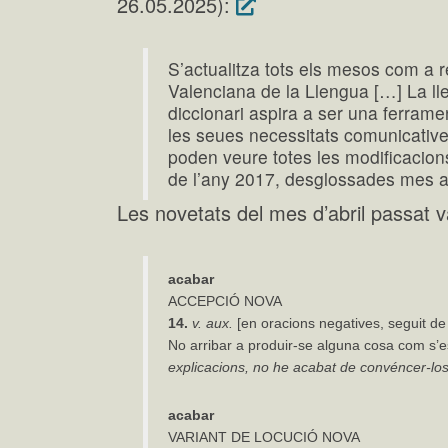
26.05.2025):
S’actualitza tots els mesos com a r
Valenciana de la Llengua […] La lle
diccionari aspira a ser una ferramen
les seues necessitats comunicatives
poden veure totes les modificacio
de l’any 2017, desglossades mes 
Les novetats del mes d’abril passat v
acabar
ACCEPCIÓ NOVA
14.
v. aux.
[en oracions negatives, seguit de
No arribar a produir-se alguna cosa com s’
explicacions, no he acabat de convéncer-los
acabar
VARIANT DE LOCUCIÓ NOVA