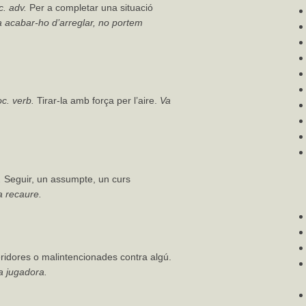
c.
adv.
Per a completar una situació
a acabar-ho d’arreglar, no portem
oc.
verb.
Tirar-la amb força per l’aire.
Va
.
Seguir, un assumpte, un curs
a recaure.
eridores o malintencionades contra algú.
a jugadora.