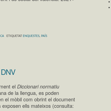
ICA
ETIQUETAT
ENQUESTES
,
PAÍS
l DNV
ament el
Diccionari normatiu
ana de la llengua, es poden
 en el mòbil com obrint el document
exposen ells mateixos (consulta: