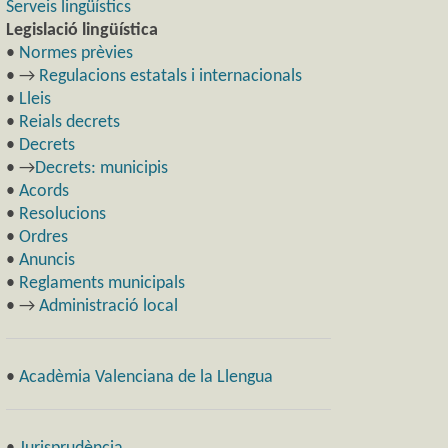
Serveis lingüístics
Legislació lingüística
•
Normes prèvies
• →
Regulacions estatals i internacionals
•
Lleis
•
Reials decrets
•
Decrets
• →
Decrets: municipis
•
Acords
•
Resolucions
•
Ordres
•
Anuncis
•
Reglaments municipals
• →
Administració local
•
Acadèmia Valenciana de la Llengua