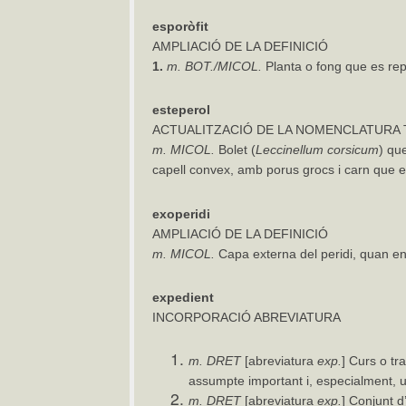
esporòfit
AMPLIACIÓ DE LA DEFINICIÓ
1.
m.
BOT./MICOL.
Planta o fong que es re
esteperol
ACTUALITZACIÓ DE LA NOMENCLATURA
m.
MICOL.
Bolet (
Leccinellum
corsicum
) qu
capell convex, amb porus grocs i carn que es 
exoperidi
AMPLIACIÓ DE LA DEFINICIÓ
m.
MICOL.
Capa externa del peridi, quan e
expedient
INCORPORACIÓ ABREVIATURA
m. DRET
[abreviatura
exp.
] Curs o tr
assumpte important i, especialment, u
m.
DRET
[abreviatura
exp.
] Conjunt 