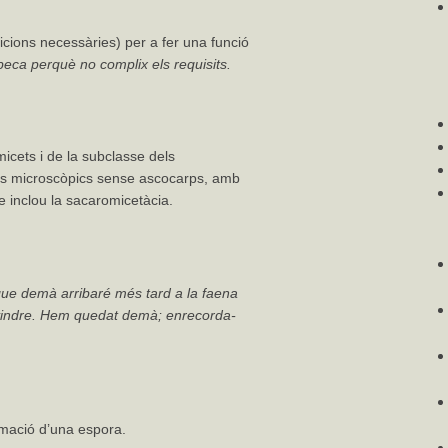
icions necessàries) per a fer una funció
a beca perquè no complix els requisits.
icets i de la subclasse dels
ans microscòpics sense ascocarps, amb
e inclou la sacaromicetàcia.
que demà arribaré més tard
a
la
faena
indre.
Hem quedat demà; enrecorda-
mmació d’una espora.