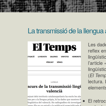
La transmissió de la llengua 
Les dade
reflex e
lingüísti
l’article
lingüíst
(
El Tem
lectura.
element
El retroc