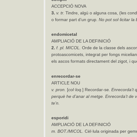
ACCEPCIÓ NOVA
3.
v.
tr.
Tindre, algú o alguna cosa, (les cond
o formar part d’un grup.
No pot sol·licitar l
endomicetal
AMPLIACIÓ DE LA DEFINICIÓ
2.
f. pl.
MICOL.
Orde de la classe dels ascom
protoascomicets, integrat per fongs miceli
els ascos formats directament del zigot, i qu
enrecordar-
se
ARTICLE NOU
v. pron.
[
col·loq.
] Recordar-se.
Enrecorda’t 
perquè
he
d’anar
al
metge.
Enrecorda’t
de
v
te’n.
esporidi
AMPLIACIÓ DE LA DEFINICIÓ
m.
BOT./MICOL.
Cèl·lula originada per ge