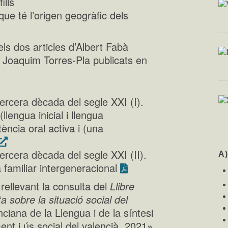
ills
que té l’origen geogràfic dels
els dos articles d’Albert Fabà
i Joaquim Torres-Pla publicats en
a tercera dècada del segle XXI (I).
lengua inicial i llengua
tència oral activa i (una
a tercera dècada del segle XXI (II).
A
a familiar intergeneracional
rellevant la consulta del
Llibre
a sobre la situació social del
iana de la Llengua i de la síntesi
nt i ús social del valencià. 2021»