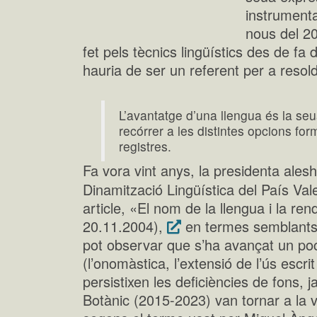
instrumental
nous del 2
fet pels tècnics lingüístics des de fa
hauria de ser un referent per a resol
L’avantatge d’una llengua és la seua 
recórrer a les distintes opcions for
registres.
Fa vora vint anys, la presidenta ale
Dinamització Lingüística del País Val
article, «El nom de la llengua i la rendi
20.11.2004),
en termes semblants.
pot observar que s’ha avançat un poc
(l’onomàstica, l’extensió de l’ús escr
persistixen les deficiències de fons, j
Botànic (2015-2023) van tornar a la ve