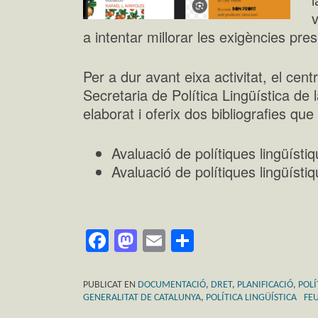
v
a intentar millorar les exigències pres
Per a dur avant eixa activitat, el ce
Secretaria de Política Lingüística de
elaborat i oferix dos bibliografies qu
Avaluació de polítiques lingüíst
Avaluació de polítiques lingüísti
Facebook
Mastodon
Email
Comparteix
PUBLICAT EN
DOCUMENTACIÓ
,
DRET
,
PLANIFICACIÓ
,
POLÍ
GENERALITAT DE CATALUNYA
,
POLÍTICA LINGÜÍSTICA
FEU