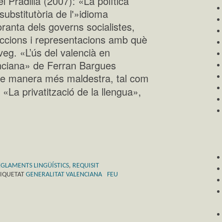
 Pradilla (2007): «La política
substitutòria de l'»idioma
oranta dels governs socialistes,
ccions i representacions amb què
veg. «L’ús del valencià en
lenciana» de Ferran Bargues
e manera més maldestra, tal com
, «La privatització de la llengua»,
GLAMENTS LINGÜÍSTICS
,
REQUISIT
TIQUETAT
GENERALITAT VALENCIANA
FEU