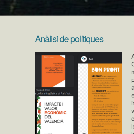
Anàlisi de polítiques
G
e
i
v
c
l
l