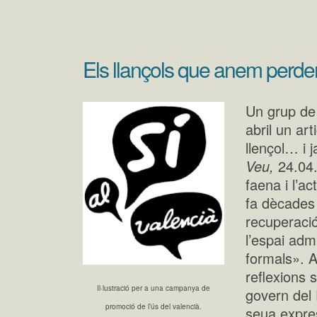
Els llançols que anem perde
Un grup de 
abril un ar
llençol… i 
Veu,
24.04
faena i l’a
fa dècades 
recuperació 
l’espai admi
formals». 
reflexions s
Il·lustració per a una campanya de
govern del 
promoció de l’ús del valencià.
seua expre