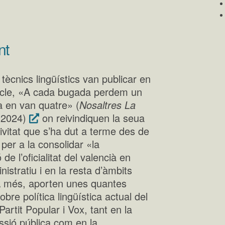
nt
tècnics lingüístics van publicar en
ticle, «A cada bugada perdem un
ja en van quatre» (
Nosaltres La
.2024)
on reivindiquen la seua
ctivitat que s’ha dut a terme des de
per a la consolidar «la
de l’oficialitat del valencià en
nistratiu i en la resta d’àmbits
A més, aporten unes quantes
obre política lingüística actual del
Partit Popular i Vox, tant en la
ssió pública com en la