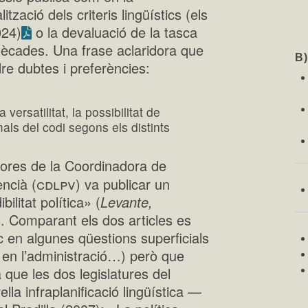
ització dels criteris lingüístics (els
024)
o la devaluació de la tasca
 dècades. Una frase aclaridora que
B
dre dubtes i preferències:
versatilitat, la possibilitat de
mals del codi segons els distints
shores de la Coordinadora de
cdlpv
encià (
) va publicar un
bilitat política» (
Levante,
 Comparant els dos articles es
 en algunes qüestions superficials
it en l’administració…) però que
a que les dos legislatures del
lla infraplanificació lingüística —