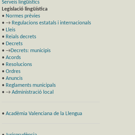
Serveis lingüístics
Legislació lingüística
•
Normes prèvies
• →
Regulacions estatals i internacionals
•
Lleis
•
Reials decrets
•
Decrets
• →
Decrets: municipis
•
Acords
•
Resolucions
•
Ordres
•
Anuncis
•
Reglaments municipals
• →
Administració local
•
Acadèmia Valenciana de la Llengua