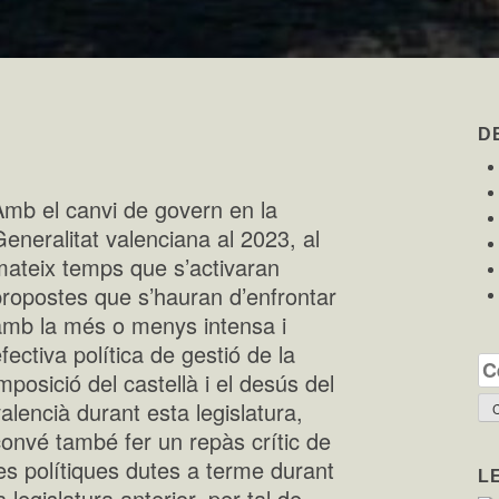
D
Amb el canvi de govern en la
eneralitat valenciana al 2023, al
mateix temps que s’activaran
propostes que s’hauran d’enfrontar
amb la més o menys intensa i
fectiva política de gestió de la
Ce
mposició del castellà i el desús del
alencià durant esta legislatura,
onvé també fer un repàs crític de
es polítiques dutes a terme durant
L
a legislatura anterior, per tal de