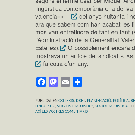
segons el terme usat per Miquel Àngel
lingüística contemporània o la deriva 
valencià»»—
del anys huitanta i n
ara que sabem com han acabat les fi
mos van entretindre de tant en tant (
l’Administració de la Generalitat Va
Estellés).
O possiblement encara d
stas
mostrava un article del sindicat
fa cosa d’un any.
Facebook
Mastodon
Email
Comparteix
PUBLICAT EN
CRITERIS
,
DRET
,
PLANIFICACIÓ
,
POLÍTICA
,
RE
LINGÜÍSTIC
,
SERVEIS LINGÜÍSTICS
,
SOCIOLINGÜÍSTICA
E
ACÍ ELS VOSTRES COMENTARIS