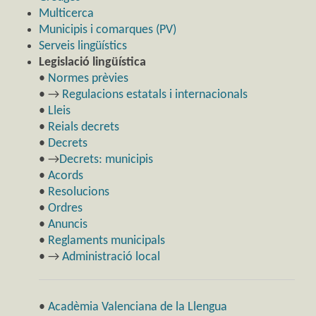
Multicerca
Municipis i comarques (PV)
Serveis lingüístics
Legislació lingüística
•
Normes prèvies
• →
Regulacions estatals i internacionals
•
Lleis
•
Reials decrets
•
Decrets
• →
Decrets: municipis
•
Acords
•
Resolucions
•
Ordres
•
Anuncis
•
Reglaments municipals
• →
Administració local
•
Acadèmia Valenciana de la Llengua