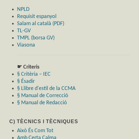
NPLD
Requisit espanyol
Salam al català (PDF)
TL-GV
TMPL (borsa GV)
Viasona
☛ Criteris
§ Critèria – IEC
§ Ésadir
§ Llibre d'estil de la CCMA
§ Manual de Correcció
§ Manual de Redacció
C) TÈCNICS I TÈCNIQUES
Això És Com Tot
Amb Certa Calma