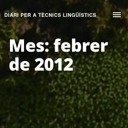
Aneu
al
DIARI PER A TÈCNICS LINGÜÍSTICS
Toggl
contingut
naviga
Mes:
febrer
de 2012