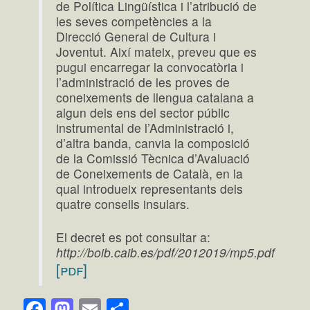
de Política Lingüística i l’atribució de
les seves competències a la
Direcció General de Cultura i
Joventut. Així mateix, preveu que es
pugui encarregar la convocatòria i
l’administració de les proves de
coneixements de llengua catalana a
algun dels ens del sector públic
instrumental de l’Administració i,
d’altra banda, canvia la composició
de la Comissió Tècnica d’Avaluació
de Coneixements de Català, en la
qual introdueix representants dels
quatre consells insulars.
El decret es pot consultar a:
http://boib.caib.es/pdf/2012019/mp5.pdf
[pdf]
Facebook
Mastodon
Email
Comparteix