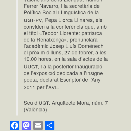
Ferrer Navarro, i la secretària de
Política Social i Lingüística de la
ugt-pv
, Pepa Llorca Llinares, els
conviden a la conferència que, amb
el títol «Teodor Llorente: patriarca
de la Renaixença», pronunciarà
l’acadèmic Josep Lluís Doménech
el pròxim dilluns, 27 de febrer, a les
19.00 hores, en la sala d’actes de la
ugt
U
, i a la posterior inauguració
de l’exposició dedicada a l’insigne
poeta, declarat Escriptor de l’Any
avl
2011 per l’
.
ugt
Seu d’
: Arquitecte Mora, núm. 7
(València)
Facebook
Mastodon
Email
Comparteix