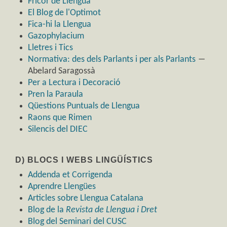
Fricor de Llengua
El Blog de l'Optimot
Fica-hi la Llengua
Gazophylacium
Lletres i Tics
Normativa: des dels Parlants i per als Parlants
―
Abelard Saragossà
Per a Lectura i Decoració
Pren la Paraula
Qüestions Puntuals de Llengua
Raons que Rimen
Silencis del DIEC
D) BLOCS I WEBS LINGÜÍSTICS
Addenda et Corrigenda
Aprendre Llengües
Articles sobre Llengua Catalana
Blog de la
Revista de Llengua i Dret
Blog del Seminari del CUSC