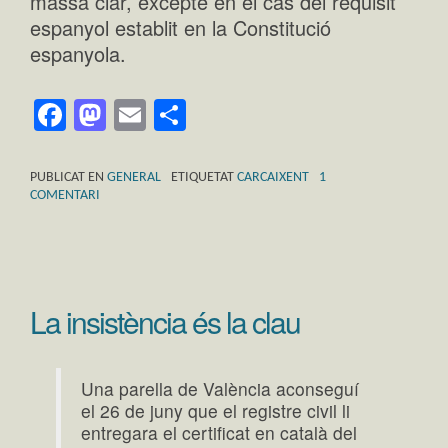
massa clar, excepte en el cas del requisit
espanyol establit en la Constitució
espanyola.
Facebook
Mastodon
Email
Comparteix
PUBLICAT EN
GENERAL
ETIQUETAT
CARCAIXENT
1
COMENTARI
La insistència és la clau
Una parella de València aconseguí
el 26 de juny que el registre civil li
entregara el certificat en català del