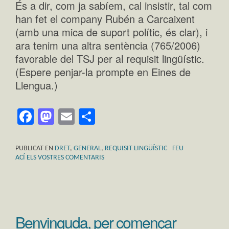
És a dir, com ja sabíem, cal insistir, tal com
han fet el company Rubén a Carcaixent
(amb una mica de suport polític, és clar), i
ara tenim una altra sentència (765/2006)
favorable del TSJ per al requisit lingüístic.
(Espere penjar-la prompte en Eines de
Llengua.)
Facebook
Mastodon
Email
Comparteix
PUBLICAT EN
DRET
,
GENERAL
,
REQUISIT LINGÜÍSTIC
FEU
ACÍ ELS VOSTRES COMENTARIS
Benvinguda, per començar