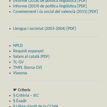
Informe (2018) de política lingüística [PDF]
Informe (2019) de política lingüística [PDF]
Coneixement i ús social del valencià (2015) [PDF]
Llengua i societat (2003-2004) [PDF]
NPLD
Requisit espanyol
Salam al català (PDF)
TL-GV
TMPL (borsa GV)
Viasona
☛ Criteris
§ Critèria – IEC
§ Ésadir
§ Llibre d'estil de la CCMA