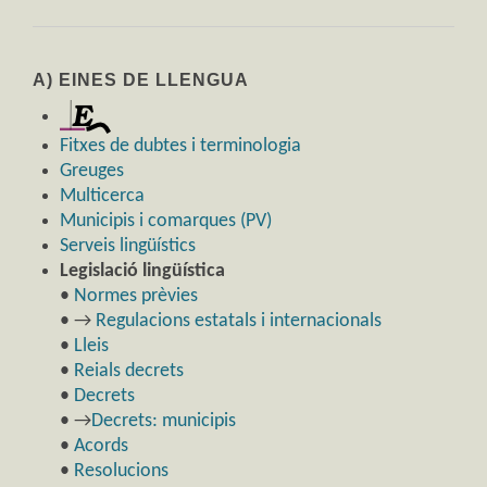
A) EINES DE LLENGUA
Fitxes de dubtes i terminologia
Greuges
Multicerca
Municipis i comarques (PV)
Serveis lingüístics
Legislació lingüística
•
Normes prèvies
• →
Regulacions estatals i internacionals
•
Lleis
•
Reials decrets
•
Decrets
• →
Decrets: municipis
•
Acords
•
Resolucions