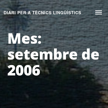
Aneu
al
DIARI PER A TÈCNICS LINGÜÍSTICS
Toggl
contingut
naviga
Mes:
setembre de
2006