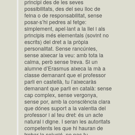
principi des de les seves
possibilitats, des del seu lloc de
feina o de responsabilitat, sense
posar-s’hi pedres al fetge:
simplement, apel·lant a la llei i als
principis més elementals (sovint no
escrits) del dret a la pròpia
personalitat. Sense rancúnies,
sense aixecar la veu: amb tota la
calma, però sense treva. Si un
alumne d’Erasmus aixeca la mà a
classe demanant que el professor
parli en castellà, tu l’aixecaràs
demanant que parli en català: sense
cap complex, sense vergonya,
sense por, amb la consciència clara
que dónes suport a la valentia del
professor i al teu dret: és un acte
natural i digne. I seran les autoritats
competents les que hi hauran de
trobar la solució, no pas tu