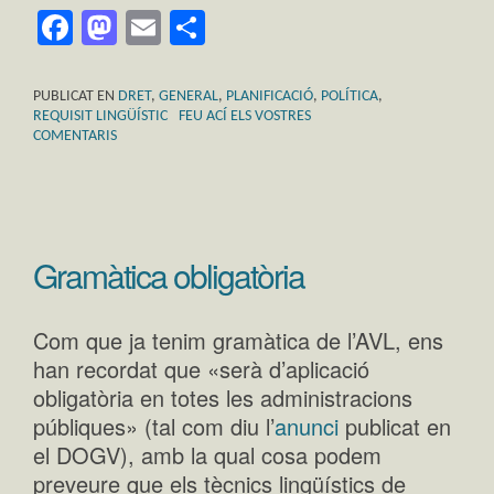
Facebook
Mastodon
Email
Comparteix
PUBLICAT EN
DRET
,
GENERAL
,
PLANIFICACIÓ
,
POLÍTICA
,
REQUISIT LINGÜÍSTIC
FEU ACÍ ELS VOSTRES
COMENTARIS
Gramàtica obligatòria
Com que ja tenim gramàtica de l’AVL, ens
han recordat que «serà d’aplicació
obligatòria en totes les administracions
públiques» (tal com diu l’
anunci
publicat en
el DOGV), amb la qual cosa podem
preveure que els tècnics lingüístics de