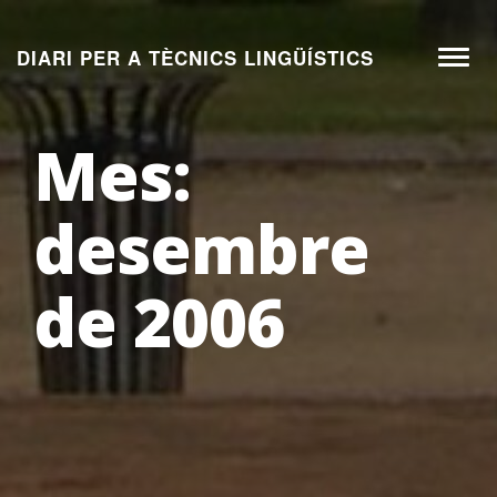
Aneu
al
DIARI PER A TÈCNICS LINGÜÍSTICS
Toggl
contingut
naviga
Mes:
desembre
de 2006