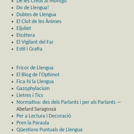
De les Creus al Montgó
Do de Llengua!
Dubtes de Llengua
El Clot de les Ànimes
Eljuliet
Etcètera
El Vigilant del Far
Estil i Grafia
Fricor de Llengua
El Blog de l'Optimot
Fica-hi la Llengua
Gazophylacium
Lletres i Tics
Normativa: des dels Parlants i per als Parlants
―
Abelard Saragossà
Per a Lectura i Decoració
Pren la Paraula
Qüestions Puntuals de Llengua