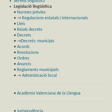
Serveis lingüístics
Legislació lingüística
•
Normes prèvies
• →
Regulacions estatals i internacionals
•
Lleis
•
Reials decrets
•
Decrets
• →
Decrets: municipis
•
Acords
•
Resolucions
•
Ordres
•
Anuncis
•
Reglaments municipals
• →
Administració local
•
Acadèmia Valenciana de la Llengua
•
Jurisprudència