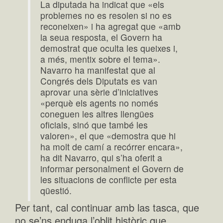
La diputada ha indicat que «els
problemes no es resolen si no es
reconeixen» i ha agregat que «amb
la seua resposta, el Govern ha
demostrat que oculta les queixes i,
a més, mentix sobre el tema».
Navarro ha manifestat que al
Congrés dels Diputats es van
aprovar una sèrie d’iniciatives
«perquè els agents no només
coneguen les altres llengües
oficials, sinó que també les
valoren», el que «demostra que hi
ha molt de camí a recórrer encara»,
ha dit Navarro, qui s’ha oferit a
informar personalment el Govern de
les situacions de conflicte per esta
qüestió.
Per tant, cal continuar amb las tasca, que
no se’ns enduga l’oblit històric que