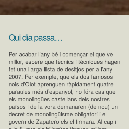
Qui dia passa…
Per acabar l’any bé i començar el que ve
millor, espere que tècnics i tècniques hagen
fet una llarga llista de desitjos per a l’any
2007. Per exemple, que els dos famosos
nois d’Olot aprenguen ràpidament quatre
paraules més d’espanyol, no fóra cas que
els monolingües castellans dels nostres
països i de la vora demanaren (de nou) un
decret de monolingüisme obligatori i el
govern de Zapatero els el firmara. Al cap i
a la fi, que els bilingües tinguen millors