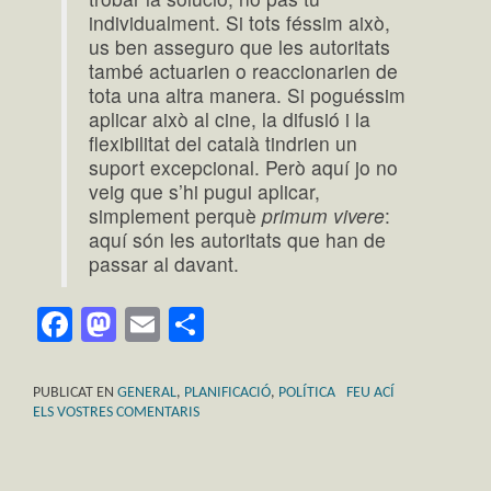
individualment. Si tots féssim això,
us ben asseguro que les autoritats
també actuarien o reaccionarien de
tota una altra manera. Si poguéssim
aplicar això al cine, la difusió i la
flexibilitat del català tindrien un
suport excepcional. Però aquí jo no
veig que s’hi pugui aplicar,
simplement perquè
primum vivere
:
aquí són les autoritats que han de
passar al davant.
Facebook
Mastodon
Email
Comparteix
PUBLICAT EN
GENERAL
,
PLANIFICACIÓ
,
POLÍTICA
FEU ACÍ
ELS VOSTRES COMENTARIS