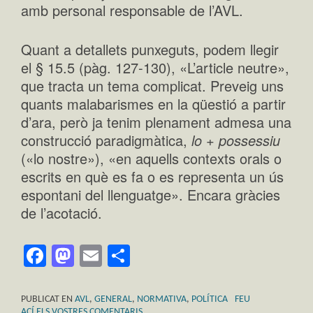
amb personal responsable de l’AVL.
Quant a detallets punxeguts, podem llegir
el § 15.5 (pàg. 127-130), «L’article neutre»,
que tracta un tema complicat. Preveig uns
quants malabarismes en la qüestió a partir
d’ara, però ja tenim plenament admesa una
construcció paradigmàtica,
lo + possessiu
(«lo nostre»), «en aquells contexts orals o
escrits en què es fa o es representa un ús
espontani del llenguatge». Encara gràcies
de l’acotació.
Facebook
Mastodon
Email
Comparteix
PUBLICAT EN
AVL
,
GENERAL
,
NORMATIVA
,
POLÍTICA
FEU
ACÍ ELS VOSTRES COMENTARIS