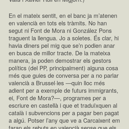
En el mateix sentit, en el banc ja m’atenen
en valencià en tots els tràmits. No han
segut ni Font de Mora ni González Pons
traguent la llengua. Jo a soletes. És clar, hi
havia diners pel mig que se’n podien anar
en busca de millor tracte. De la mateixa
manera, ja poden demostrar els gestors
polítics (del PP, principalment) alguna cosa
més que guies de conversa per a no parlar
valencià a Brussel·les —quin lloc més
adient per a exemple de futurs immigrants,
ei, Font de Mora?—, programes per a
escriure en castellà i que et traduïxquen al
català i subvencions per a pagar ben pagat
a algú. Potser l’any que ve a Carcaixent em
faran els rebuts en valencià sense que els