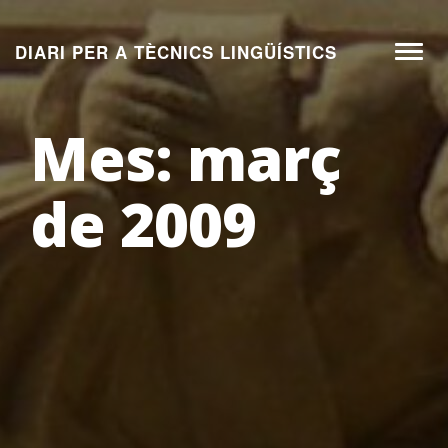
Aneu
al
DIARI PER A TÈCNICS LINGÜÍSTICS
Toggl
contingut
naviga
Mes:
març
de 2009