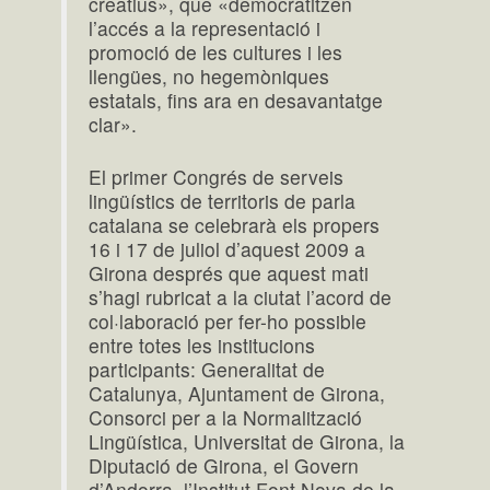
creatius», que «democratitzen
l’accés a la representació i
promoció de les cultures i les
llengües, no hegemòniques
estatals, fins ara en desavantatge
clar».
El primer Congrés de serveis
lingüístics de territoris de parla
catalana se celebrarà els propers
16 i 17 de juliol d’aquest 2009 a
Girona després que aquest mati
s’hagi rubricat a la ciutat l’acord de
col·laboració per fer-ho possible
entre totes les institucions
participants: Generalitat de
Catalunya, Ajuntament de Girona,
Consorci per a la Normalització
Lingüística, Universitat de Girona, la
Diputació de Girona, el Govern
d’Andorra, l’Institut Font Nova de la