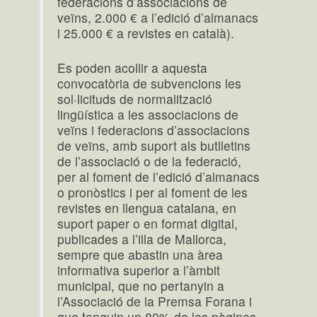
federacions d’associacions de
veïns, 2.000 € a l’edició d’almanacs
i 25.000 € a revistes en català).
Es poden acollir a aquesta
convocatòria de subvencions les
sol·licituds de normalització
lingüística a les associacions de
veïns i federacions d’associacions
de veïns, amb suport als butlletins
de l’associació o de la federació,
per al foment de l’edició d’almanacs
o pronòstics i per al foment de les
revistes en llengua catalana, en
suport paper o en format digital,
publicades a l’illa de Mallorca,
sempre que abastin una àrea
informativa superior a l’àmbit
municipal, que no pertanyin a
l’Associació de la Premsa Forana i
que tenguin un 80% de les pàgines