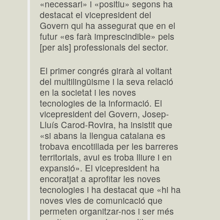
«necessari» i «positiu» segons ha
destacat el vicepresident del
Govern qui ha assegurat que en el
futur «es farà imprescindible» pels
[per als] professionals del sector.
El primer congrés girarà al voltant
del multilingüisme i la seva relació
en la societat i les noves
tecnologies de la informació. El
vicepresident del Govern, Josep-
Lluís Carod-Rovira, ha insistit que
«si abans la llengua catalana es
trobava encotillada per les barreres
territorials, avui es troba lliure i en
expansió». El vicepresident ha
encoratjat a aprofitar les noves
tecnologies i ha destacat que «hi ha
noves vies de comunicació que
permeten organitzar-nos i ser més