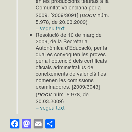
en les produccions teatrals a la
Comunitat Valenciana per a
docv
2009. [2009/3091] (
núm.
5.978, de 20.03.2009)
– vegeu text
Resolució de 10 de març de
2009, de la Secretaria
Autonòmica d’Educació, per la
qual es convoquen les proves
per a l’obtenció dels certificats
oficials administratius de
coneixements de valencià i es
nomenen les comissions
examinadores. [2009/3043]
docv
(
núm. 5.978, de
20.03.2009)
– vegeu text
Facebook
Mastodon
Email
Comparteix