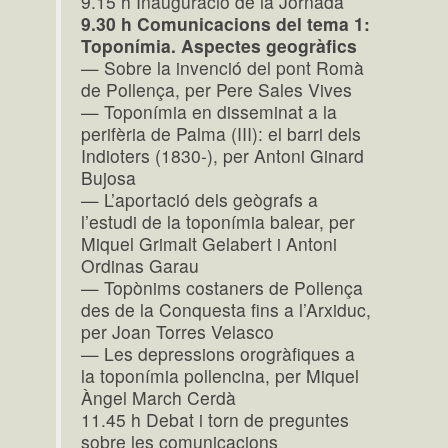
9.15 h Inauguració de la Jornada
9.30 h Comunicacions del tema 1:
Toponímia. Aspectes geogràfics
— Sobre la invenció del pont Romà
de Pollença, per Pere Sales Vives
— Toponímia en disseminat a la
perifèria de Palma (III): el barri dels
Indioters (1830-), per Antoni Ginard
Bujosa
— L’aportació dels geògrafs a
l’estudi de la toponímia balear, per
Miquel Grimalt Gelabert i Antoni
Ordinas Garau
— Topònims costaners de Pollença
des de la Conquesta fins a l’Arxiduc,
per Joan Torres Velasco
— Les depressions orogràfiques a
la toponímia pollencina, per Miquel
Àngel March Cerdà
11.45 h Debat i torn de preguntes
sobre les comunicacions