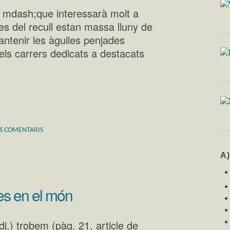
» mdash;que interessarà molt a
es del recull estan massa lluny de
antenir les àguiles penjades
n els carrers dedicats a destacats
ES COMENTARIS
A
es en el món
dj.) trobem (pàg. 21, article de