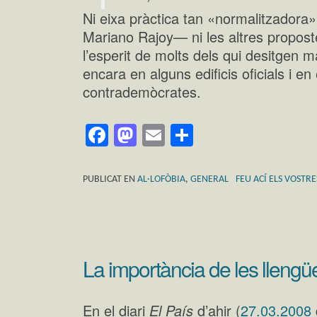
Ni eixa pràctica tan «normalitzadora
Mariano Rajoy— ni les altres propost
l’esperit de molts dels qui desitgen m
encara en alguns edificis oficials i e
contrademòcrates.
Facebook
Mastodon
Email
Comparteix
PUBLICAT EN
AL·LOFÒBIA
,
GENERAL
FEU ACÍ ELS VOSTR
La importància de les llengü
En el diari
El País
d’ahir (
27.03.2008