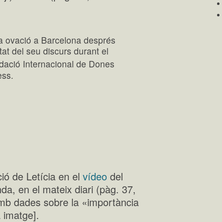
na ovació a Barcelona després
tat del seu discurs durant el
dació Internacional de Dones
ess.
ió de Letícia en el
vídeo
del
nda, en el mateix diari (pàg. 37,
amb dades sobre la «importància
a imatge].