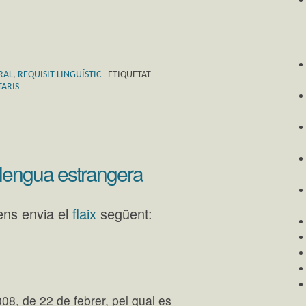
RAL
,
REQUISIT LINGÜÍSTIC
ETIQUETAT
TARIS
llengua estrangera
 ens envia el
flaix
següent:
à
008, de 22 de febrer, pel qual es