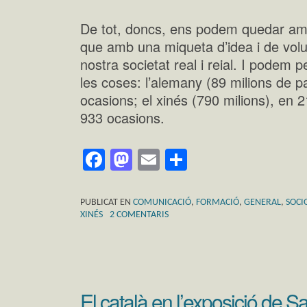
De tot, doncs, ens podem quedar amb 
que amb una miqueta d’idea i de volu
nostra societat real i reial. I podem 
les coses: l’alemany (89 milions de p
ocasions; el xinés (790 milions), en 2
933 ocasions.
Facebook
Mastodon
Email
Comparteix
PUBLICAT EN
COMUNICACIÓ
,
FORMACIÓ
,
GENERAL
,
SOCI
XINÉS
2 COMENTARIS
El català en l’exposició de 