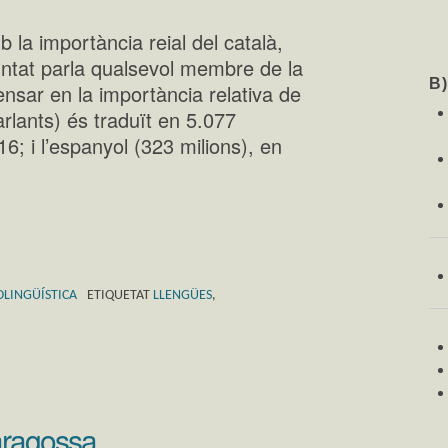
la importància reial del català,
ntat parla qualsevol membre de la
B
pensar en la importància relativa de
arlants) és traduït en 5.077
16; i l’espanyol (323 milions), en
OLINGÜÍSTICA
ETIQUETAT
LLENGÜES
,
Saragossa