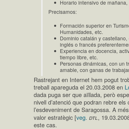
Horario intensivo de mañana, 
Precisamos:
Formación superior en Turismo,
Humanidades, etc.
Dominio catalán y castellano,
inglés o francés preferenteme
Experiencia en docencia, acti
tiempo libre, etc.
Personas dinámicas, con un tra
amable, con ganas de trabajar
Rastrejant en Internet hem pogut tro
treball apareguda el 20.03.2008 en
L
dada puga ser que aïllada, però espe
nivell d’atenció que podran rebre els
l’esdeveniment de Saragossa. A més, 
dtl
valor estratègic [
veg.
, 19.03.2008
este cas.