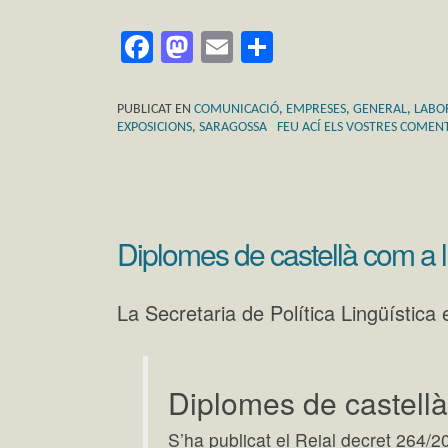
Facebook
Mastodon
Email
Comparteix
PUBLICAT EN
COMUNICACIÓ
,
EMPRESES
,
GENERAL
,
LABO
EXPOSICIONS
,
SARAGOSSA
FEU ACÍ ELS VOSTRES COMEN
Diplomes de castellà com a 
La Secretaria de Política Lingüística
Diplomes de castell
S’ha publicat el Reial decret 264/2