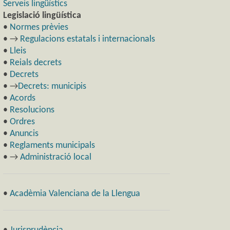
Serveis lingüístics
Legislació lingüística
•
Normes prèvies
• →
Regulacions estatals i internacionals
•
Lleis
•
Reials decrets
•
Decrets
• →
Decrets: municipis
•
Acords
•
Resolucions
•
Ordres
•
Anuncis
•
Reglaments municipals
• →
Administració local
•
Acadèmia Valenciana de la Llengua