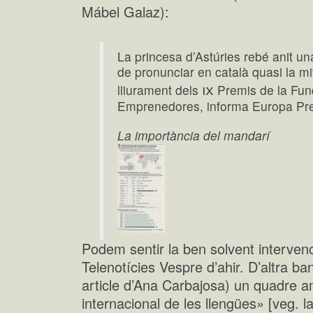
Mábel Galaz):
La princesa d’Astúries rebé anit u
de pronunciar en català quasi la mi
ix
lliurament dels
Premis de la Fun
Emprenedores, informa Europa Pr
La importància del mandarí
Podem sentir la ben solvent intervenc
Telenotícies Vespre d’ahir. D’altra ba
article d’Ana Carbajosa) un quadre 
internacional de les llengües» [veg. l