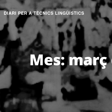
Aneu
al
DIARI PER A TÈCNICS LINGÜÍSTICS
contingut
Mes:
març 