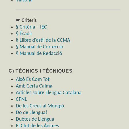
Viasona
☛ Criteris
§ Critèria – IEC
§ Ésadir
§ Llibre d'estil de la CCMA
§ Manual de Correcció
§ Manual de Redacció
C) TÈCNICS I TÈCNIQUES
Això És Com Tot
Amb Certa Calma
Articles sobre Llengua Catalana
CPNL
De les Creus al Montgó
Do de Llengua!
Dubtes de Llengua
El Clot de les Ànimes