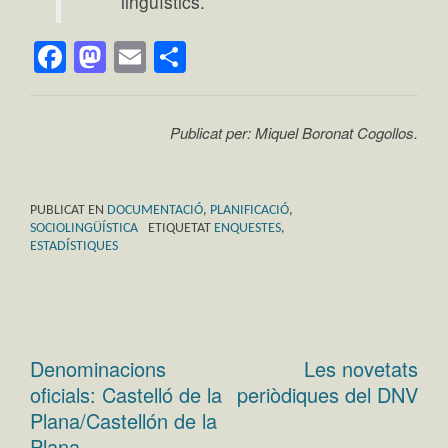
lingüístics.
Facebook
Mastodon
Email
Comparteix
Publicat per: Miquel Boronat Cogollos.
PUBLICAT EN
DOCUMENTACIÓ
,
PLANIFICACIÓ
,
SOCIOLINGÜÍSTICA
ETIQUETAT
ENQUESTES
,
ESTADÍSTIQUES
Denominacions
Les novetats
Navegació
oficials: Castelló de la
periòdiques del DNV
d'entrades
Plana/Castellón de la
Plana