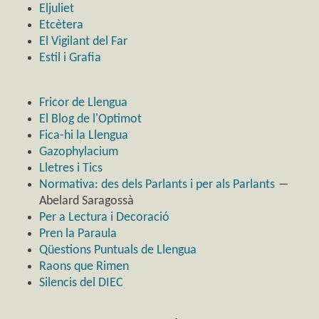
Eljuliet
Etcètera
El Vigilant del Far
Estil i Grafia
Fricor de Llengua
El Blog de l'Optimot
Fica-hi la Llengua
Gazophylacium
Lletres i Tics
Normativa: des dels Parlants i per als Parlants
―
Abelard Saragossà
Per a Lectura i Decoració
Pren la Paraula
Qüestions Puntuals de Llengua
Raons que Rimen
Silencis del DIEC