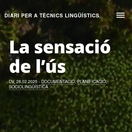
Aneu
al
DIARI PER A TÈCNICS LINGÜÍSTICS
Toggl
contingut
naviga
La sensació
de l’ús
DV, 28.02.2025 -
DOCUMENTACIÓ
,
PLANIFICACIÓ
,
SOCIOLINGÜÍSTICA