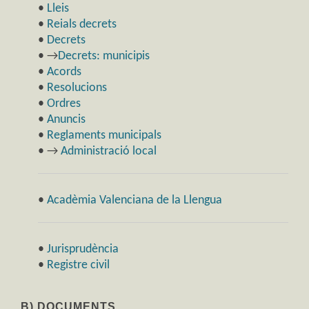
•
Lleis
•
Reials decrets
•
Decrets
• →
Decrets: municipis
•
Acords
•
Resolucions
•
Ordres
•
Anuncis
•
Reglaments municipals
• →
Administració local
•
Acadèmia Valenciana de la Llengua
•
Jurisprudència
•
Registre civil
B) DOCUMENTS