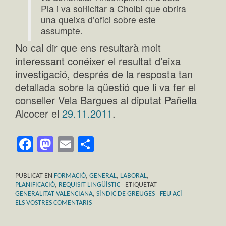
Pla i va soŀlicitar a Cholbi que obrira
una queixa d’ofici sobre este
assumpte.
No cal dir que ens resultarà molt
interessant conéixer el resultat d’eixa
investigació, després de la resposta tan
detallada sobre la qüestió que li va fer el
conseller Vela Bargues al diputat Pañella
Alcocer el
29.11.2011
.
Facebook
Mastodon
Email
Comparteix
PUBLICAT EN
FORMACIÓ
,
GENERAL
,
LABORAL
,
PLANIFICACIÓ
,
REQUISIT LINGÜÍSTIC
ETIQUETAT
GENERALITAT VALENCIANA
,
SÍNDIC DE GREUGES
FEU ACÍ
ELS VOSTRES COMENTARIS