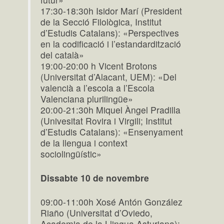
17:30-18:30h Isidor Marí (President
de la Secció Filològica, Institut
d’Estudis Catalans): «Perspectives
en la codificació i l’estandardització
del català»
19:00-20:00 h Vicent Brotons
(Universitat d’Alacant, UEM): «Del
valencià a l’escola a l’Escola
Valenciana plurilingüe»
20:00-21:30h Miquel Àngel Pradilla
(Univesitat Rovira i Virgili; Institut
d’Estudis Catalans): «Ensenyament
de la llengua i context
sociolingüístic»
Dissabte 10 de novembre
09:00-11:00h Xosé Antón González
Riaño (Universitat d’Oviedo,
Academia de la Llingua Asturiana):