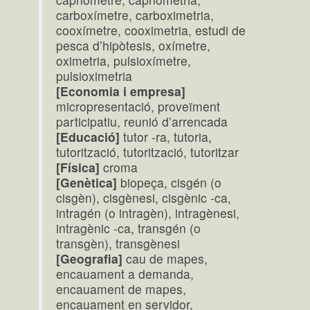
carboxímetre, carboximetria,
cooxímetre, cooximetria, estudi de
pesca d’hipòtesis, oxímetre,
oximetria, pulsioxímetre,
pulsioximetria
[Economia i empresa]
micropresentació, proveïment
participatiu, reunió d’arrencada
[Educació]
tutor -ra, tutoria,
tutorització, tutorització, tutoritzar
[Física]
croma
[Genètica]
biopeça, cisgén (o
cisgèn), cisgènesi, cisgènic -ca,
intragén (o intragèn), intragènesi,
intragènic -ca, transgén (o
transgèn), transgènesi
[Geografia]
cau de mapes,
encauament a demanda,
encauament de mapes,
encauament en servidor,