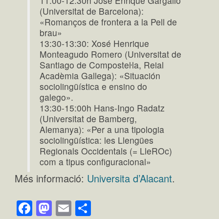
11:00-12:30h José Enrique Gargallo
(Universitat de Barcelona):
«Romanços de frontera a la Pell de
brau»
13:30-13:30: Xosé Henrique
Monteagudo Romero (Universitat de
Santiago de Composteŀla, Reial
Acadèmia Gallega): «Situación
sociolingüística e ensino do
galego».
13:30-15:00h Hans-Ingo Radatz
(Universitat de Bamberg,
Alemanya): «Per a una tipologia
sociolingüística: les Llengües
Regionals Occidentals (= LleROc)
com a tipus configuracional»
Més informació:
Universita d’Alacant
.
Facebook
Mastodon
Email
Comparteix