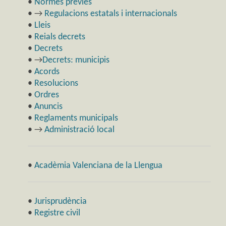
•
Normes prèvies
• →
Regulacions estatals i internacionals
•
Lleis
•
Reials decrets
•
Decrets
• →
Decrets: municipis
•
Acords
•
Resolucions
•
Ordres
•
Anuncis
•
Reglaments municipals
• →
Administració local
•
Acadèmia Valenciana de la Llengua
•
Jurisprudència
•
Registre civil