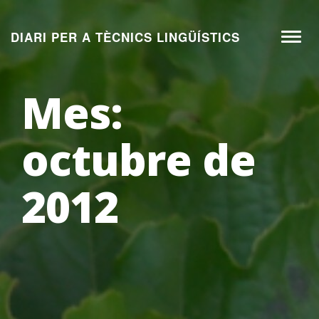
Aneu
al
DIARI PER A TÈCNICS LINGÜÍSTICS
Toggl
contingut
naviga
Mes:
octubre de
2012