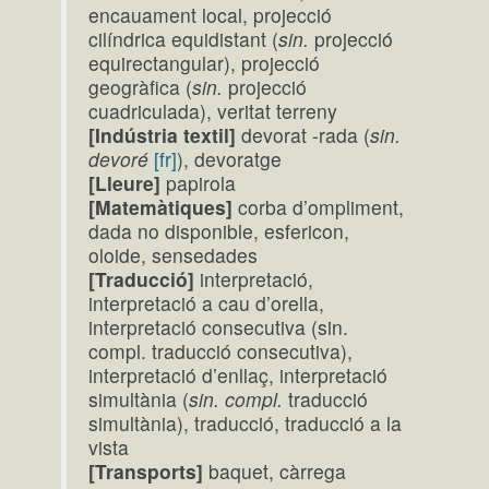
encauament local, projecció
cilíndrica equidistant (
sin.
projecció
equirectangular), projecció
geogràfica (
sin.
projecció
cuadriculada), veritat terreny
[Indústria textil]
devorat -rada (
sin.
devoré
[fr]
), devoratge
[Lleure]
papirola
[Matemàtiques]
corba d’ompliment,
dada no disponible, esfericon,
oloide, sensedades
[Traducció]
interpretació,
interpretació a cau d’orella,
interpretació consecutiva (sin.
compl. traducció consecutiva),
interpretació d’enllaç, interpretació
simultània (
sin. compl.
traducció
simultània), traducció, traducció a la
vista
[Transports]
baquet, càrrega