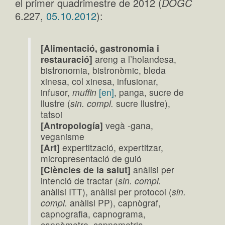
el primer quadrimestre de 2012 (
DOGC
6.227,
05.10.2012
):
[Alimentació, gastronomia i
restauració]
areng a l’holandesa,
bistronomia, bistronòmic, bleda
xinesa, col xinesa, infusionar,
infusor,
muffin
[en]
, panga, sucre de
llustre (
sin. compl.
sucre llustre),
tatsoi
[Antropología]
vegà -gana,
veganisme
[Art]
expertització, expertitzar,
micropresentació de guió
[Ciències de la salut]
anàlisi per
intenció de tractar (
sin. compl.
anàlisi ITT), anàlisi per protocol (
sin.
compl.
anàlisi PP), capnògraf,
capnografia, capnograma,
capnòmetre, capnometria,