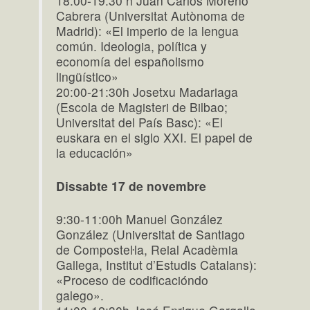
18:00-19:30 h Juan Carlos Moreno
Cabrera (Universitat Autònoma de
Madrid): «El imperio de la lengua
común. Ideologia, política y
economía del españolismo
lingüístico»
20:00-21:30h Josetxu Madariaga
(Escola de Magisteri de Bilbao;
Universitat del País Basc): «El
euskara en el siglo XXI. El papel de
la educación»
Dissabte 17 de novembre
9:30-11:00h Manuel González
González (Universitat de Santiago
de Composteŀla, Reial Acadèmia
Gallega, Institut d’Estudis Catalans):
«Proceso de codificacióndo
galego».