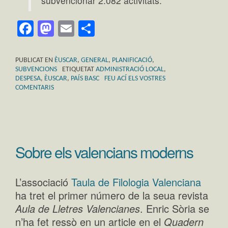
subvencionar 2.082 activitats.
Facebook
Mastodon
Email
Comparteix
PUBLICAT EN
ÈUSCAR
,
GENERAL
,
PLANIFICACIÓ
,
SUBVENCIONS
ETIQUETAT
ADMINISTRACIÓ LOCAL
,
DESPESA
,
ÈUSCAR
,
PAÍS BASC
FEU ACÍ ELS VOSTRES
COMENTARIS
Sobre els valencians moderns
L’associació
Taula de Filologia Valenciana
ha tret el primer número de la seua revista
Aula de Lletres Valencianes
. Enric Sòria se
n’ha fet ressò en un article en el
Quadern