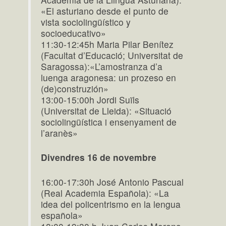
«El asturiano desde el punto de
vista sociolingüístico y
socioeducativo»
11:30-12:45h Maria Pilar Benítez
(Facultat d’Educació; Universitat de
Saragossa):«L’amostranza d’a
luenga aragonesa: un prozeso en
(de)construzión»
13:00-15:00h Jordi Suïls
(Universitat de Lleida): «Situació
sociolingüística i ensenyament de
l’aranès»
Divendres 16 de novembre
16:00-17:30h José Antonio Pascual
(Real Academia Española): «La
idea del policentrismo en la lengua
española»