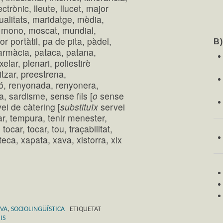
ctrònic, lleute, llucet, major
ualitats, maridatge, mèdia,
, mono, moscat, mundial,
 portàtil, pa de pita, pàdel,
B
armàcia, pataca, patana,
ixelar, plenari, poliestirè
itzar, preestrena,
yó, renyonada, renyonera,
a, sardisme, sense fils [
o
sense
ei de càtering [
substituïx
servei
ar, tempura, tenir menester,
tocar, tocar, tou, traçabilitat,
oteca, xapata, xava, xistorra, xix
VA
,
SOCIOLINGÜÍSTICA
ETIQUETAT
IS