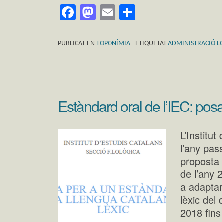
Facebook
Mastodon
Email
Comparteix
PUBLICAT EN
TOPONÍMIA
ETIQUETAT
ADMINISTRACIÓ L
Estàndard oral de l’IEC: posa
L’Institut
l’any pas
proposta 
de l’any 
a adaptar
lèxic del 
2018 fins