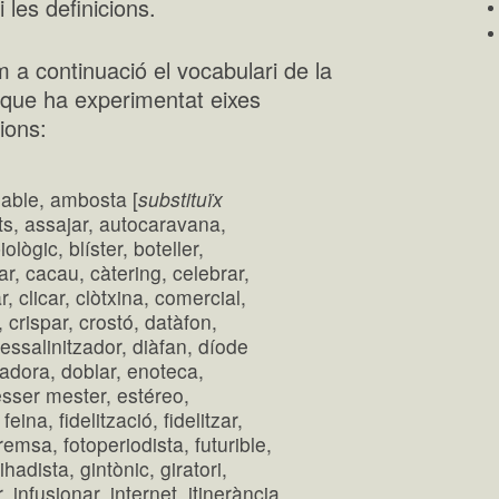
 les definicions.
 a continuació el vocabulari de la
 que ha experimentat eixes
ions:
dable, ambosta [
substituïx
ts, assajar, autocaravana,
lògic, blíster, boteller,
rar, cacau, càtering, celebrar,
r, clicar, clòtxina, comercial,
crispar, crostó, datàfon,
essalinitzador, diàfan, díode
adora, doblar, enoteca,
ésser mester, estéreo,
feina, fidelització, fidelitzar,
emsa, fotoperiodista, futurible,
hadista, gintònic, giratori,
infusionar, internet, itinerància,