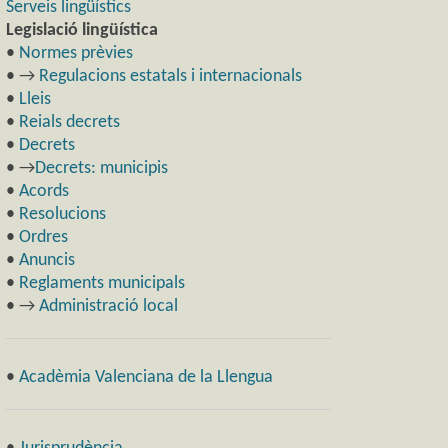
Serveis lingüístics
Legislació lingüística
•
Normes prèvies
• →
Regulacions estatals i internacionals
•
Lleis
•
Reials decrets
•
Decrets
• →
Decrets: municipis
•
Acords
•
Resolucions
•
Ordres
•
Anuncis
•
Reglaments municipals
• →
Administració local
•
Acadèmia Valenciana de la Llengua