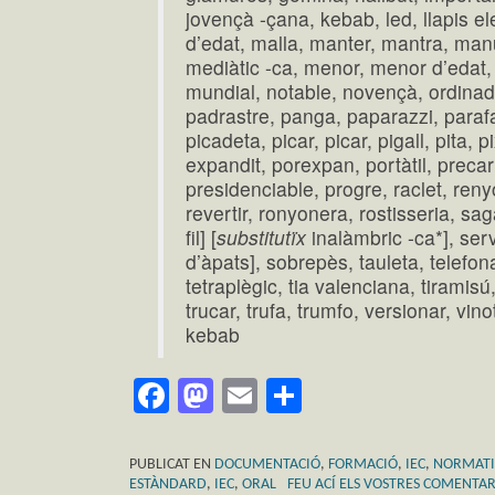
jovençà -çana, kebab, led, llapis ele
d’edat, malla, manter, mantra, man
mediàtic -ca, menor, menor d’edat
mundial, notable, novençà, ordinador
padrastre, panga, paparazzi, paraf
picadeta, picar, picar, pigall, pita, p
expandit, porexpan, portàtil, precar
presidenciable, progre, raclet, ren
revertir, ronyonera, rostisseria, sag
fil] [
substitutïx
inalàmbric -ca*], serv
d’àpats], sobrepès, tauleta, telefon
tetraplègic, tia valenciana, tiramisú, 
trucar, trufa, trumfo, versionar, vin
kebab
Facebook
Mastodon
Email
Comparteix
PUBLICAT EN
DOCUMENTACIÓ
,
FORMACIÓ
,
IEC
,
NORMATI
ESTÀNDARD
,
IEC
,
ORAL
FEU ACÍ ELS VOSTRES COMENTAR