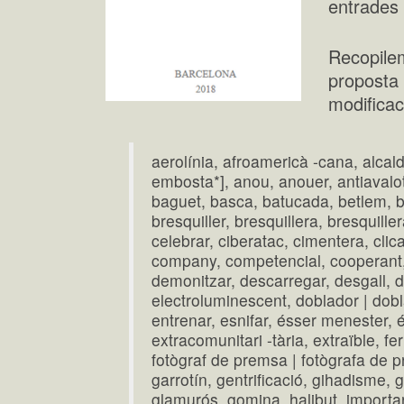
entrades i
Recopilem
proposta
modificac
aerolínia, afroamericà -cana, alcal
embosta*], anou, anouer, antiavalo
baguet, basca, batucada, betlem, bio
bresquiller, bresquillera, bresquille
celebrar, ciberatac, cimentera, clica
company, competencial, cooperant, 
demonitzar, descarregar, desgall, d
electroluminescent, doblador | dobl
entrenar, esnifar, ésser menester, 
extracomunitari -tària, extraïble, fer 
fotògraf de premsa | fotògrafa de pr
garrotín, gentrificació, gihadisme, gi
glamurós, gomina, halibut, importar, 