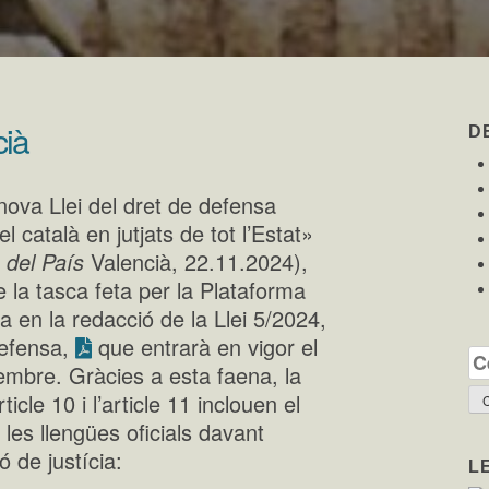
cià
D
 nova Llei del dret de defensa
l català en jutjats de tot l’Estat»
 del País
Valencià, 22.11.2024),
 la tasca feta per la Plataforma
a en la redacció de la Llei 5/2024,
defensa,
que entrarà en vigor el
Ce
embre. Gràcies a esta faena, la
ticle 10 i l’article 11 inclouen el
e les llengües oficials davant
ó de justícia:
L