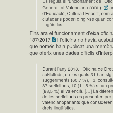
Es regula el funcionament de l’Ofic
odl
Generalitat Valenciana (
),
ad
d’Educació, Cultura i Esport, com a
ciutadans poden dirigir-se quan co
lingüístics.
Fins ara el funcionament d’eixa oficin
187/2017
i l’oficina no havia acaba
que només haja publicat una memòria
que oferix unes dades difícils d’interp
Durant l’any 2018, l’Oficina de Dret
soŀlicituds, de les quals 31 han si
suggeriments (60,7 %), i 3, consult
87 soŀlicituds, 10 (11,5 %) s’han pr
(88,5 %) el valencià. […] La diferè
de les soŀlicituds es presenten pe
valencianoparlants que consideren 
drets lingüístics.