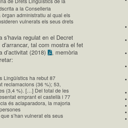
ina de Drets Lingüístics de la
scrita a la Conselleria
 òrgan administratiu al qual els
nsideren vulnerats els seus drets
a s’havia regulat en el Decret
t d’arrancar, tal com mostra el fet
 d’activitat (2018)
, memòria
retar:
s Lingüístics ha rebut 87
gut reclamacions (36 %); 53,
es (3,4 %). […] Del total de les
esentat emprant el castellà i 77
ncia és aclaparadora, la majoria
r persones
que s’han vulnerat els seus