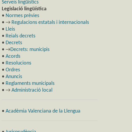
Serveis lingüístics
Legislació lingüística
•
Normes prèvies
• →
Regulacions estatals i internacionals
•
Lleis
•
Reials decrets
•
Decrets
• →
Decrets: municipis
•
Acords
•
Resolucions
•
Ordres
•
Anuncis
•
Reglaments municipals
• →
Administració local
•
Acadèmia Valenciana de la Llengua