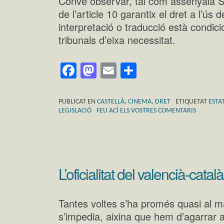
Convé observar, tal com assenyala Se
de l’article 10 garantix el dret a l’ús 
interpretació o traducció està condici
tribunals d’eixa necessitat.
Facebook
Mastodon
Email
Comparteix
PUBLICAT EN
CASTELLÀ
,
CINEMA
,
DRET
ETIQUETAT
ESTA
LEGISLACIÓ
FEU ACÍ ELS VOSTRES COMENTARIS
L’oficialitat del valencià-cat
Tantes voltes s’ha promés quasi al m
s’impedia, aixina que hem d’agarrar 