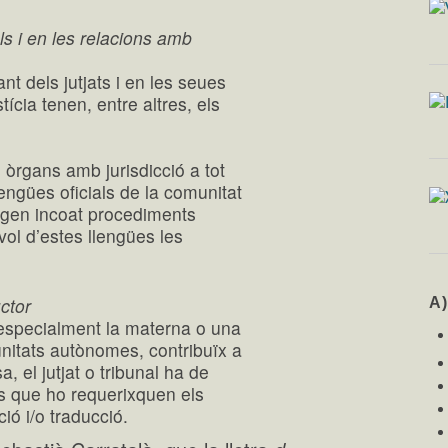
ls i en les relacions amb
nt dels jutjats i en les seues
tícia tenen, entre altres, els
 òrgans amb jurisdicció a tot
llengües oficials de la comunitat
agen incoat procediments
vol d’estes llengües les
uctor
A
 especialment la materna o una
unitats autònomes, contribuïx a
a, el jutjat o tribunal ha de
ts que ho requerixquen els
ió i/o traducció.