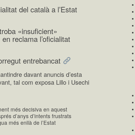
litat del català a l’Estat
troba «insuficient»
 en reclama l’oficialitat
corregut entrebancat
antindre davant anuncis d’esta
evant, tal com exposa Lillo i Usechi
lement més decisiva en aquest
sprés d’anys d’intents frustrats
gua més enllà de l’Estat