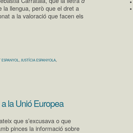
bastià Carratalà, que la lletra
d
de la llengua, però que el dret a
onat a la valoració que facen els
T ESPANYOL
,
JUSTÍCIA ESPANYOLA
,
alà a la Unió Europea
ateix que s’excusava o que
amb pinces la informació sobre