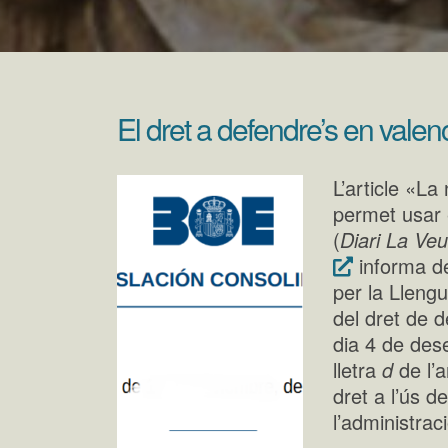
El dret a defendre’s en valen
L’article «La
permet usar e
(
Diari La Veu
informa de
per la Llengu
del dret de 
dia 4 de des
lletra
d
de l’ar
dret a l’ús d
l’administraci