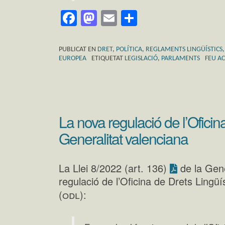
Facebook
Mastodon
Email
Comparteix
PUBLICAT EN
DRET
,
POLÍTICA
,
REGLAMENTS LINGÜÍSTICS
EUROPEA
ETIQUETAT
LEGISLACIÓ
,
PARLAMENTS
FEU AC
La nova regulació de l’Oficin
Generalitat valenciana
La Llei 8/2022 (art. 136)
de la Gene
regulació de l’Oficina de Drets Lingüí
odl
(
):