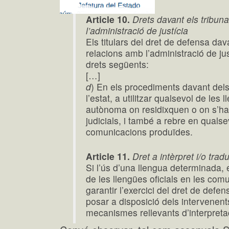
Article 10.
Drets davant els tribuna
l’administració de justícia
Els titulars del dret de defensa dava
relacions amb l’administració de jus
drets següents:
[…]
d
) En els procediments davant dels
l’estat, a utilitzar qualsevol de les 
autònoma on residixquen o on s’h
judicials, i també a rebre en qualse
comunicacions produïdes.
Article 11.
Dret a intèrpret i/o trad
Si l’ús d’una llengua determinada,
de les llengües oficials en les com
garantir l’exercici del dret de defens
posar a disposició dels intervenen
mecanismes rellevants d’interpretac