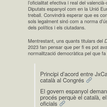
l’oficialitat efectiva i real del valenc
Diputats espanyol com en la Unió Eur
treball. Convindrà esperar que es co
sols legalment sinó com a norma d’ús 
dels polítics i els ciutadans.
Mentrestant, uns quants titulars del
D
2023 fan pensar que per fi es pot av
normalització democràtica pel que fa a
Principi d’acord entre JxCa
català al Congrés
El govern espanyol demana 
procés perquè el català, el
oficials