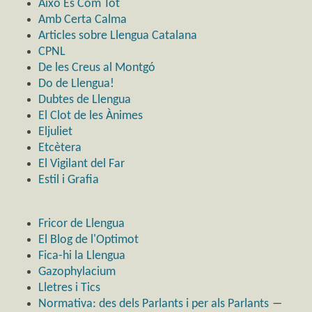
Això És Com Tot
Amb Certa Calma
Articles sobre Llengua Catalana
CPNL
De les Creus al Montgó
Do de Llengua!
Dubtes de Llengua
El Clot de les Ànimes
Eljuliet
Etcètera
El Vigilant del Far
Estil i Grafia
Fricor de Llengua
El Blog de l'Optimot
Fica-hi la Llengua
Gazophylacium
Lletres i Tics
Normativa: des dels Parlants i per als Parlants
―