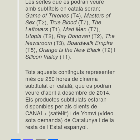
Les sèries que es podran veure
amb subtítols en català seran:
Game of Thrones
(T4),
Masters of
Sex
(T2),
True Blood
(T7),
The
Leftovers
(T1),
Mad Men
(T7),
Utopia
(T2),
Ray Donovan
(T2),
The
Newsroom
(T3),
Boardwalk Empire
(T5),
Orange is the New Black
(T2) i
Silicon Valley
(T1).
Tots aquests continguts representen
més de 250 hores de cinema
subtitulat en català, que es podran
veure d’abril a desembre de 2014.
Els productes subtitulats estaran
disponibles per als clients de
CANAL+ (satèŀlit) i de Yomvi (vídeo
sota demanda) de Catalunya i de la
resta de l’Estat espanyol.