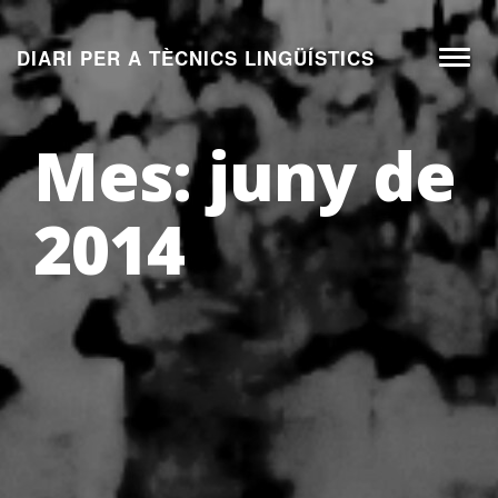
Aneu
al
DIARI PER A TÈCNICS LINGÜÍSTICS
Toggl
contingut
naviga
Mes:
juny de
2014