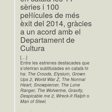
sèries i 100
peŀlícules de més
èxit del 2014, gràcies
a un acord amb el
Departament de
Cultura
[…]
Entre les estrenes destacades que
s’oferiran subtitulades en català hi
ha:
The Croods, Elysium, Grown
Ups 2, World War Z, The Normal
Heart, Snowpiercer, The Lone
Ranger, The Wolverine, Gravity,
Despicable me 2, Wreck-It Ralph
o
Man of Steel.