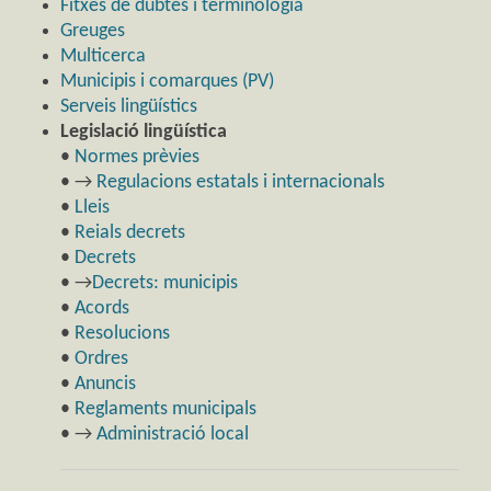
Fitxes de dubtes i terminologia
Greuges
Multicerca
Municipis i comarques (PV)
Serveis lingüístics
Legislació lingüística
•
Normes prèvies
• →
Regulacions estatals i internacionals
•
Lleis
•
Reials decrets
•
Decrets
• →
Decrets: municipis
•
Acords
•
Resolucions
•
Ordres
•
Anuncis
•
Reglaments municipals
• →
Administració local