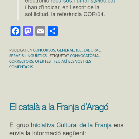
electrònic
recursos.humans@iec.cat
i han d’indicar, en l’escrit de la
sol·licitud, la referència COR/04.
Facebook
Mastodon
Email
Comparteix
PUBLICAT EN
CONCURSOS
,
GENERAL
,
IEC
,
LABORAL
,
SERVEIS LINGÜÍSTICS
ETIQUETAT
CONVOCATÒRIA
,
CORRECTORS
,
OFERTES
FEU ACÍ ELS VOSTRES
COMENTARIS
El català a la Franja d’Aragó
El grup
Iniciativa Cultural de la Franja
ens
envia la informació següent: