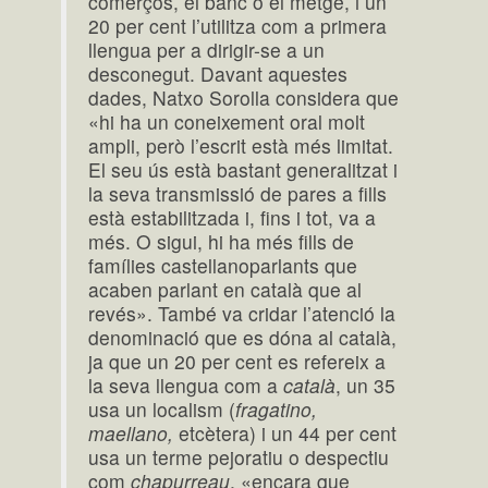
comerços, el banc o el metge, i un
20 per cent l’utilitza com a primera
llengua per a dirigir-se a un
desconegut. Davant aquestes
dades, Natxo Sorolla considera que
«hi ha un coneixement oral molt
ampli, però l’escrit està més limitat.
El seu ús està bastant generalitzat i
la seva transmissió de pares a fills
està estabilitzada i, fins i tot, va a
més. O sigui, hi ha més fills de
famílies castellanoparlants que
acaben parlant en català que al
revés». També va cridar l’atenció la
denominació que es dóna al català,
ja que un 20 per cent es refereix a
la seva llengua com a
català
, un 35
usa un localism (
fragatino,
maellano,
etcètera) i un 44 per cent
usa un terme pejoratiu o despectiu
com
chapurreau
, «encara que