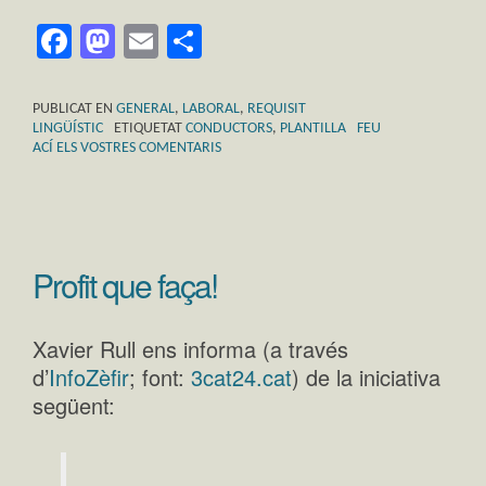
Facebook
Mastodon
Email
Comparteix
PUBLICAT EN
GENERAL
,
LABORAL
,
REQUISIT
LINGÜÍSTIC
ETIQUETAT
CONDUCTORS
,
PLANTILLA
FEU
ACÍ ELS VOSTRES COMENTARIS
Profit que faça!
Xavier Rull ens informa (a través
d’
InfoZèfir
; font:
3cat24.cat
) de la iniciativa
següent: