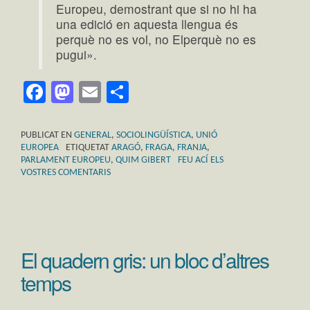
Europeu, demostrant que si no hi ha
una edició en aquesta llengua és
perquè no es vol, no Elperquè no es
pugui».
Facebook
Mastodon
Email
Comparteix
PUBLICAT EN
GENERAL
,
SOCIOLINGÜÍSTICA
,
UNIÓ
EUROPEA
ETIQUETAT
ARAGÓ
,
FRAGA
,
FRANJA
,
PARLAMENT EUROPEU
,
QUIM GIBERT
FEU ACÍ ELS
VOSTRES COMENTARIS
El quadern gris: un bloc d’altres
temps