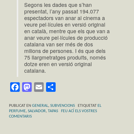
Segons les dades que s’han
presentat, l’any passat 194.077
espectadors van anar al cinema a
veure pel·lícules en versió original
en català, mentre que els que van a
anar veure pel·lícules de producció
catalana van ser més de dos
milions de persones. I és que dels
75 llargmetratges produïts, només
dotze eren en versió original
catalana.
Facebook
Mastodon
Email
Comparteix
PUBLICAT EN
GENERAL
,
SUBVENCIONS
ETIQUETAT
EL
PERFUME
,
SALVADOR
,
TAPAS
FEU ACÍ ELS VOSTRES
COMENTARIS