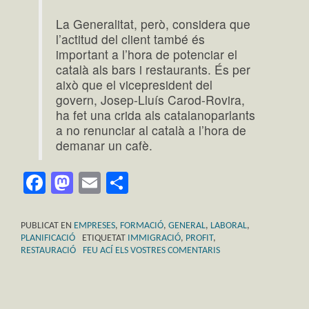
La Generalitat, però, considera que
l’actitud del client també és
important a l’hora de potenciar el
català als bars i restaurants. És per
això que el vicepresident del
govern, Josep-Lluís Carod-Rovira,
ha fet una crida als catalanoparlants
a no renunciar al català a l’hora de
demanar un cafè.
Facebook
Mastodon
Email
Comparteix
PUBLICAT EN
EMPRESES
,
FORMACIÓ
,
GENERAL
,
LABORAL
,
PLANIFICACIÓ
ETIQUETAT
IMMIGRACIÓ
,
PROFIT
,
RESTAURACIÓ
FEU ACÍ ELS VOSTRES COMENTARIS