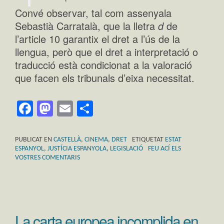
Convé observar, tal com assenyala
Sebastià Carratalà, que la lletra
d
de
l’article 10 garantix el dret a l’ús de la
llengua, però que el dret a interpretació o
traducció està condicionat a la valoració
que facen els tribunals d’eixa necessitat.
Facebook
Mastodon
Email
Comparteix
PUBLICAT EN
CASTELLÀ
,
CINEMA
,
DRET
ETIQUETAT
ESTAT
ESPANYOL
,
JUSTÍCIA ESPANYOLA
,
LEGISLACIÓ
FEU ACÍ ELS
VOSTRES COMENTARIS
La carta europea incomplida en