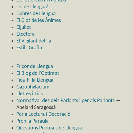
De les Creus al Montgó
Do de Llengua!
Dubtes de Llengua
El Clot de les Ànimes
Eljuliet
Etcètera
El Vigilant del Far
Estil i Grafia
Fricor de Llengua
El Blog de l'Optimot
Fica-hi la Llengua
Gazophylacium
Lletres i Tics
Normativa: des dels Parlants i per als Parlants
―
Abelard Saragossà
Per a Lectura i Decoració
Pren la Paraula
Qüestions Puntuals de Llengua