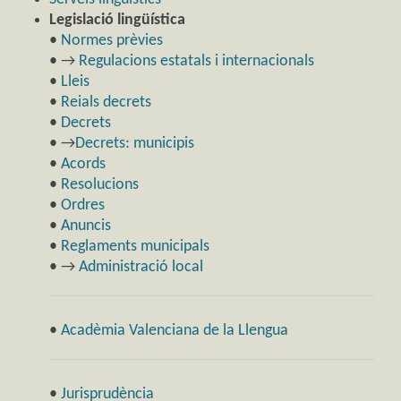
Legislació lingüística
•
Normes prèvies
• →
Regulacions estatals i internacionals
•
Lleis
•
Reials decrets
•
Decrets
• →
Decrets: municipis
•
Acords
•
Resolucions
•
Ordres
•
Anuncis
•
Reglaments municipals
• →
Administració local
•
Acadèmia Valenciana de la Llengua
•
Jurisprudència