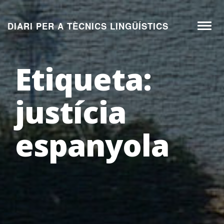
Aneu
al
DIARI PER A TÈCNICS LINGÜÍSTICS
Toggl
contingut
naviga
Etiqueta:
justícia
espanyola