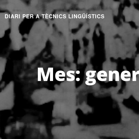
Aneu
al
DIARI PER A TÈCNICS LINGÜÍSTICS
contingut
Mes:
gener