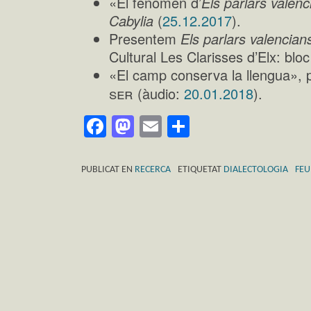
«El fenomen d’
Els parlars valenc
Cabylia
(
25.12.2017
).
Presentem
Els parlars valencian
Cultural Les Clarisses d’Elx: bloc
«El camp conserva la llengua», 
ser
(àudio:
20.01.2018
).
Facebook
Mastodon
Email
Comparteix
PUBLICAT EN
RECERCA
ETIQUETAT
DIALECTOLOGIA
FEU