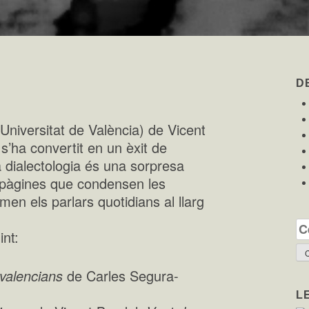
D
Universitat de València) de Vicent
s’ha convertit en un èxit de
 dialectologia és una sorpresa
s pàgines que condensen les
en els parlars quotidians al llarg
Ce
int:
 valencians
de Carles Segura-
L