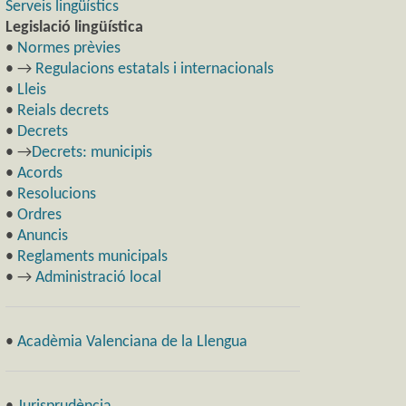
Serveis lingüístics
Legislació lingüística
•
Normes prèvies
• →
Regulacions estatals i internacionals
•
Lleis
•
Reials decrets
•
Decrets
• →
Decrets: municipis
•
Acords
•
Resolucions
•
Ordres
•
Anuncis
•
Reglaments municipals
• →
Administració local
•
Acadèmia Valenciana de la Llengua