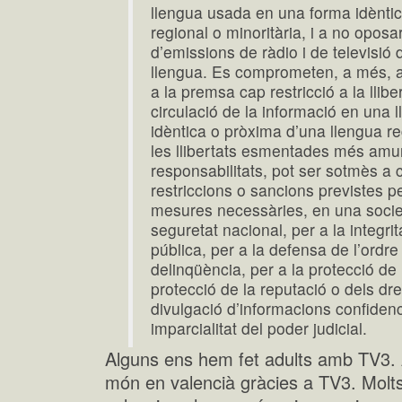
llengua usada en una forma idènti
regional o minoritària, i a no oposa
d’emissions de ràdio i de televisió
llengua. Es comprometen, a més, a
a la premsa cap restricció a la lliber
circulació de la informació en una
idèntica o pròxima d’una llengua reg
les llibertats esmentades més amu
responsabilitats, pot ser sotmès a c
restriccions o sancions previstes pe
mesures necessàries, en una societ
seguretat nacional, per a la integrita
pública, per a la defensa de l’ordre
delinqüència, per a la protecció de 
protecció de la reputació o dels dret
divulgació d’informacions confidencia
imparcialitat del poder judicial.
Alguns ens hem fet adults amb TV3.
món en valencià gràcies a TV3. Molts 