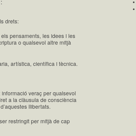
:
ls drets:
t els pensaments, les idees i les
riptura o qualsevol altre mitjà
ria, artística, científica i tècnica.
t informació veraç per qualsevol
 dret a la clàusula de consciència
 d’aquestes llibertats.
ser restringit per mitjà de cap