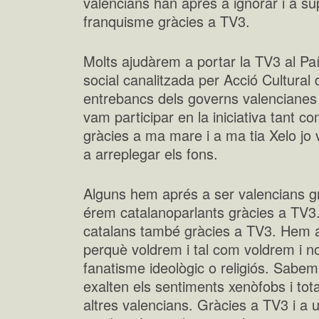
valencians han aprés a ignorar i a su
franquisme gràcies a TV3.
Molts ajudàrem a portar la TV3 al Paí
social canalitzada per Acció Cultural 
entrebancs dels governs valencianes 
vam participar en la iniciativa tant
gràcies a ma mare i a ma tia Xelo jo v
a arreplegar els fons.
Alguns hem aprés a ser valencians 
érem catalanoparlants gràcies a TV
catalans també gràcies a TV3. Hem 
perquè voldrem i tal com voldrem i no
fanatisme ideològic o religiós. Sabem 
exalten els sentiments xenòfobs i tota
altres valencians. Gràcies a TV3 i a 