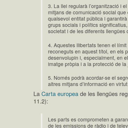
3. La llei regularà l’organització i e
mitjans de comunicació social que 
qualsevol entitat pública i garantir
grups socials i polítics significatiu
societat i de les diferents llengües
4. Aquestes llibertats tenen el límit
reconeguts en aquest títol, en els p
desenvolupin i, especialment, en el d
imatge pròpia i a la protecció de la 
5. Només podrà acordar-se el segre
altres mitjans d’informació en virtut
La
Carta europea
de les llengües regi
11.2):
Les parts es comprometen a garantir
de les emissions de ràdio i de tele