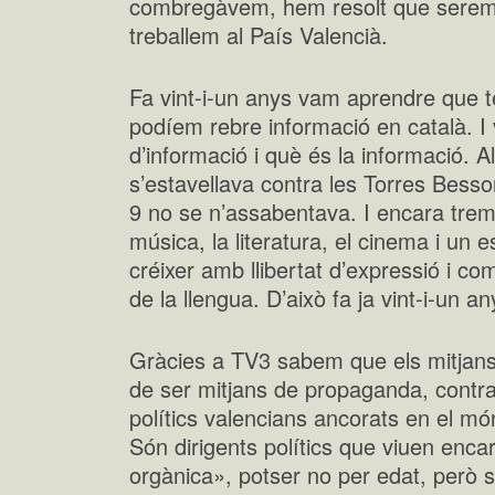
combregàvem, hem resolt que serem 
treballem al País Valencià.
Fa vint-i-un anys vam aprendre que t
podíem rebre informació en català. I
d’informació i què és la informació.
s’estavellava contra les Torres Bes
9 no se n’assabentava. I encara tre
música, la literatura, el cinema i un 
créixer amb llibertat d’expressió i com
de la llengua. D’això fa ja vint-i-un a
Gràcies a TV3 sabem que els mitjans
de ser mitjans de propaganda, contra
polítics valencians ancorats en el mó
Són dirigents polítics que viuen enc
orgànica», potser no per edat, però s