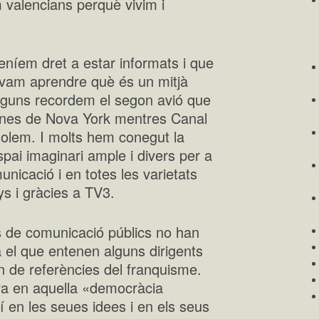
valencians perquè vivim i
eníem dret a estar informats i que
 vam aprendre què és un mitjà
 Alguns recordem el segon avió que
sones de Nova York mentres Canal
molem. I molts hem conegut la
espai imaginari ample i divers per a
unicació i en totes les varietats
nys i gràcies a TV3.
 de comunicació públics no han
 el que entenen alguns dirigents
n de referències del franquisme.
ara en aquella «democràcia
í en les seues idees i en els seus