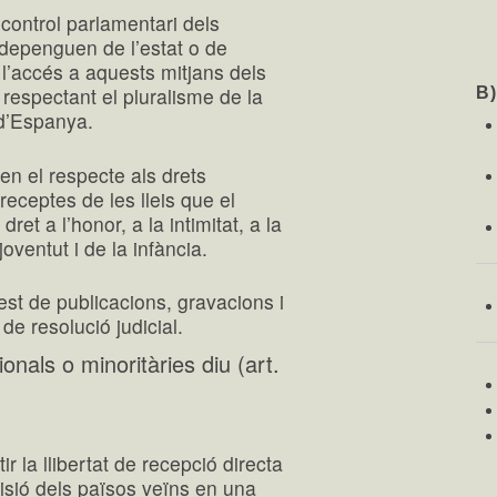
l control parlamentari dels
depenguen de l’estat o de
à l’accés a aquests mitjans dels
s, respectant el pluralisme de la
B
 d’Espanya.
 en el respecte als drets
receptes de les lleis que el
ret a l’honor, a la intimitat, a la
joventut i de la infància.
st de publicacions, gravacions i
 de resolució judicial.
onals o minoritàries diu (art.
 la llibertat de recepció directa
visió dels països veïns en una