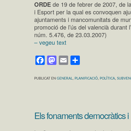
ORDE
de 19 de febrer de 2007, de la
i Esport per la qual es convoquen a
ajuntaments i mancomunitats de munic
promoció de l’ús del valencià durant
núm. 5.476, de 23.03.2007)
– vegeu text
Facebook
Mastodon
Email
Comparteix
PUBLICAT EN
GENERAL
,
PLANIFICACIÓ
,
POLÍTICA
,
SUBVEN
Els fonaments democràtics i 