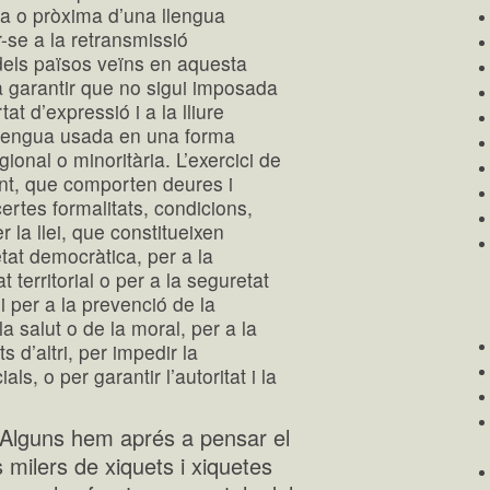
ca o pròxima d’una llengua
r-se a la retransmissió
 dels països veïns en aquesta
 garantir que no sigui imposada
tat d’expressió i a la lliure
 llengua usada en una forma
ional o minoritària. L’exercici de
nt, que comporten deures i
ertes formalitats, condicions,
r la llei, que constitueixen
at democràtica, per a la
t territorial o per a la seguretat
 i per a la prevenció de la
la salut o de la moral, per a la
s d’altri, per impedir la
ls, o per garantir l’autoritat i la
 Alguns hem aprés a pensar el
milers de xiquets i xiquetes