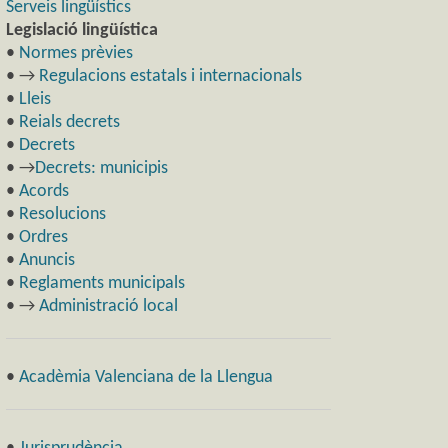
Serveis lingüístics
Legislació lingüística
•
Normes prèvies
• →
Regulacions estatals i internacionals
•
Lleis
•
Reials decrets
•
Decrets
• →
Decrets: municipis
•
Acords
•
Resolucions
•
Ordres
•
Anuncis
•
Reglaments municipals
• →
Administració local
•
Acadèmia Valenciana de la Llengua