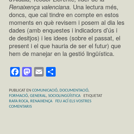
Renaixença valenciana.
Una lectura més,
doncs, que cal tindre en compte en estos
moments en què revisem i posem al dia les
dades (amb enquestes i indicadors d’ús i
de desitjos) i les idees (sobre el passat, el
present i el que hauria de ser el futur) que
hem de manejar en la gestió lingüística.
Facebook
Mastodon
Email
Comparteix
PUBLICAT EN
COMUNICACIÓ
,
DOCUMENTACIÓ
,
FORMACIÓ
,
GENERAL
,
SOCIOLINGÜÍSTICA
ETIQUETAT
RAFA ROCA
,
RENAIXENÇA
FEU ACÍ ELS VOSTRES
COMENTARIS