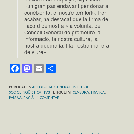
«un gran pas endavant per donar a
conèixer tot el nostre territori». Per
acabar, ha destacat que la firma de
l’acord demostra «la voluntat del
Consell General de promoure la
informació, la nostra cultura, la
nostra geografia, i la nostra manera
de viure».
Facebook
Mastodon
Email
Comparteix
PUBLICAT EN
AL·LOFÒBIA
,
GENERAL
,
POLÍTICA
,
SOCIOLINGÜÍSTICA
,
TV3
ETIQUETAT
CENSURA
,
FRANÇA
,
PAÍS VALENCIÀ
1 COMENTARI