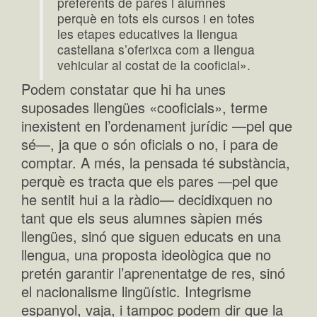
preferents de pares i alumnes
perquè en tots els cursos i en totes
les etapes educatives la llengua
castellana s’oferixca com a llengua
vehicular al costat de la cooficial».
Podem constatar que hi ha unes
suposades llengües «cooficials», terme
inexistent en l’ordenament jurídic —pel que
sé—, ja que o són oficials o no, i para de
comptar. A més, la pensada té substància,
perquè es tracta que els pares —pel que
he sentit hui a la ràdio— decidixquen no
tant que els seus alumnes sàpien més
llengües, sinó que siguen educats en una
llengua, una proposta ideològica que no
pretén garantir l’aprenentatge de res, sinó
el nacionalisme lingüístic. Integrisme
espanyol, vaja, i tampoc podem dir que la