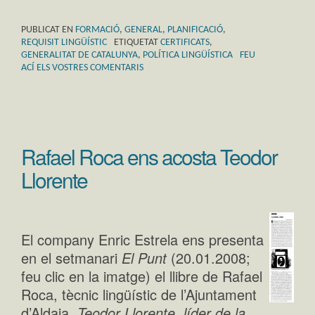
PUBLICAT EN
FORMACIÓ
,
GENERAL
,
PLANIFICACIÓ
,
REQUISIT LINGÜÍSTIC
ETIQUETAT
CERTIFICATS
,
GENERALITAT DE CATALUNYA
,
POLÍTICA LINGÜÍSTICA
FEU
ACÍ ELS VOSTRES COMENTARIS
Rafael Roca ens acosta Teodor
Llorente
El company Enric Estrela ens presenta
en el setmanari
El Punt
(20.01.2008;
feu clic en la imatge) el llibre de Rafael
Roca, tècnic lingüístic de l’Ajuntament
d’Aldaia,
Teodor Llorente, líder de la