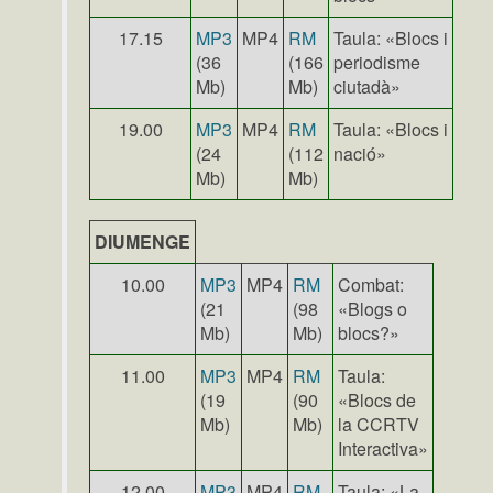
17.15
MP3
MP4
RM
Taula: «Blocs i
(36
(166
periodisme
Mb)
Mb)
ciutadà»
19.00
MP3
MP4
RM
Taula: «Blocs i
(24
(112
nació»
Mb)
Mb)
DIUMENGE
10.00
MP3
MP4
RM
Combat:
(21
(98
«Blogs o
Mb)
Mb)
blocs?»
11.00
MP3
MP4
RM
Taula:
(19
(90
«Blocs de
Mb)
Mb)
la CCRTV
Interactiva»
12.00
MP3
MP4
RM
Taula: «La