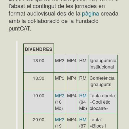
l’abast el contingut de les jornades en
format audiovisual des de la
pàgina
creada
amb la col·laboració de la Fundació
puntCAT.
DIVENDRES
18.00
MP3
MP4
RM
Ignauguració
institucional
18.30
MP3
MP4
RM
Conferència
ignaugural
19.00
MP3
MP4
RM
Taula oberta:
(18
(84
«Codi ètic
Mb)
Mb)
blocaire»
20.00
MP3
MP4
RM
Taula:
(19
(87
«Blocs i