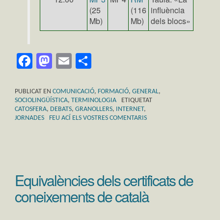
(25
(116
influència
Mb)
Mb)
dels blocs»
Facebook
Mastodon
Email
Comparteix
PUBLICAT EN
COMUNICACIÓ
,
FORMACIÓ
,
GENERAL
,
SOCIOLINGÜÍSTICA
,
TERMINOLOGIA
ETIQUETAT
CATOSFERA
,
DEBATS
,
GRANOLLERS
,
INTERNET
,
JORNADES
FEU ACÍ ELS VOSTRES COMENTARIS
Equivalències dels certificats de
coneixements de català