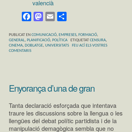
valencià
Facebook
Mastodon
Email
Comparteix
PUBLICAT EN
COMUNICACIÓ
,
EMPRESES
,
FORMACIÓ
,
GENERAL
,
PLANIFICACIÓ
,
POLÍTICA
ETIQUETAT
CENSURA
,
CINEMA
,
DOBLATGE
,
UNIVERSITATS
FEU ACÍ ELS VOSTRES
COMENTARIS
Enyorança d’una de gran
Tanta declaració esforçada que intentava
traure les discussions sobre la llengua o les
llengües del debat polític partidista i de la
manipulació demagògica sembla que no