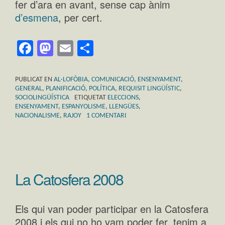
fer d’ara en avant, sense cap ànim
d’esmena
, per cert.
Facebook
Mastodon
Email
Comparteix
PUBLICAT EN
AL·LOFÒBIA
,
COMUNICACIÓ
,
ENSENYAMENT
,
GENERAL
,
PLANIFICACIÓ
,
POLÍTICA
,
REQUISIT LINGÜÍSTIC
,
SOCIOLINGÜÍSTICA
ETIQUETAT
ELECCIONS
,
ENSENYAMENT
,
ESPANYOLISME
,
LLENGÜES
,
NACIONALISME
,
RAJOY
1 COMENTARI
La Catosfera 2008
Els qui van poder participar en la Catosfera
2008 i els qui no ho vam poder fer, tenim a