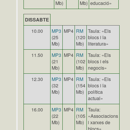
Mb)
Mb)
educació»
DISSABTE
10.00
MP3
MP4
RM
Taula: «Els
(25
(120
blocs i la
Mb)
Mb)
literatura»
11.50
MP3
MP4
RM
Taula: «Els
(21
(102
blocs i els
Mb)
Mb)
negocis»
12.30
MP3
MP4
RM
Taula: «Els
(32
(154
blocs i la
Mb)
Mb)
política
actual»
16.00
MP3
MP4
RM
Taula:
(22
(105
«Associacions
Mb)
Mb)
i xarxes de
blocs»