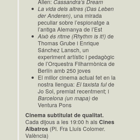
Allen:
Cassandra’s Dream
La vida dels altres (Das Leben
der Anderen)
, una mirada
peculiar sobre l’espionatge a
l’antiga Alemanya de l’Est
Això és ritme (Rhythm is it!)
de
Thomas Grube i Enrique
Sánchez Lansch, un
experiment artístic i pedagògic
de l’Orquestra Filharmònica de
Berlín amb 250 joves
El millor cinema actual fet en la
nostra llengua:
El taxista ful
de
Jo Sol, premiat recentment; i
Barcelona (un mapa)
de
Ventura Pons
Cinema subtitulat de qualitat.
Cada dijous a les 19:00 h als
Cines
Albatros
(Pl. Fra Lluís Colomer.
València)