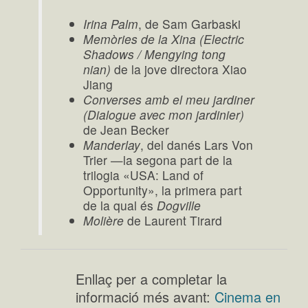
Irina Palm
, de Sam Garbaski
Memòries de la Xina (Electric
Shadows / Mengying tong
nian)
de la jove directora Xiao
Jiang
Converses amb el meu jardiner
(Dialogue avec mon jardinier)
de Jean Becker
Manderlay
, del danés Lars Von
Trier —la segona part de la
trilogia «USA: Land of
Opportunity», la primera part
de la qual és
Dogville
Molière
de Laurent Tirard
Enllaç per a completar la
informació més avant:
Cinema en