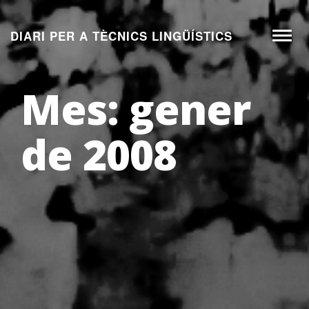
Aneu
al
DIARI PER A TÈCNICS LINGÜÍSTICS
Toggl
contingut
naviga
Mes:
gener
de 2008