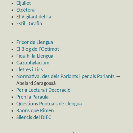
Eljuliet
Etcètera
El Vigilant del Far
Estil i Grafia
Fricor de Llengua
El Blog de l'Optimot
Fica-hi la Llengua
Gazophylacium
Lletres i Tics
Normativa: des dels Parlants i per als Parlants
―
Abelard Saragossà
Per a Lectura i Decoració
Pren la Paraula
Qüestions Puntuals de Llengua
Raons que Rimen
Silencis del DIEC