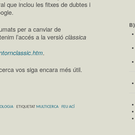
l que inclou les fitxes de dubtes i
oogle.
B
umats per a canviar de
tenim l’accés a la versió
clàssica
ntornclassic.htm
.
cerca vos siga encara més útil.
OLOGIA
ETIQUETAT
MULTICERCA
FEU ACÍ