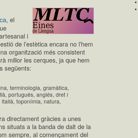
rca
, el
que
artesanal i
tió de l’estètica encara no l’hem
una organització més consistent
à millor les cerques, ja que hem
ns següents:
cina, terminologia, gramàtica,
là, portugués, anglés, dret i
italià, toponímia, natura,
ra directament gràcies a unes
ns situats a la banda de dalt de la
 com sempre, al començament del