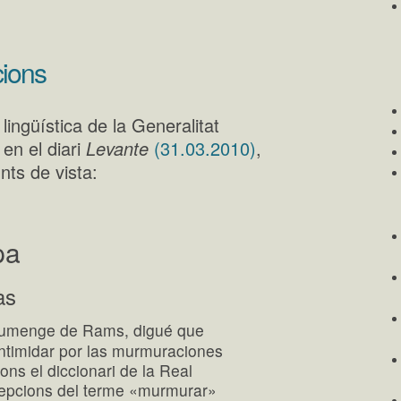
cions
ngüística de la Generalitat
 en el diari
Levante
(31.03.2010)
,
nts de vista:
pa
às
Diumenge de Rams, digué que
intimidar por las murmuraciones
ns el diccionari de la Real
epcions del terme «murmurar»