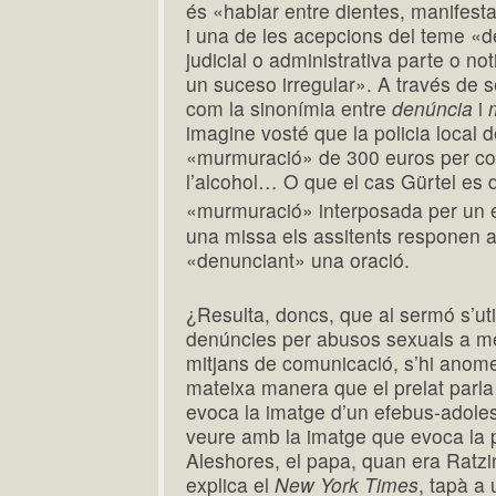
és «hablar entre dientes, manifest
i una de les acepcions del teme «d
judicial o administrativa parte o not
un suceso irregular». A través de 
com la sinonímia entre
denúncia
i
imagine vosté que la policia local d
«murmuració» de 300 euros per con
l’alcohol… O que el cas Gürtel es 
«murmuració» interposada per un e
una missa els assitents responen a 
«denunciant» una oració.
¿Resulta, doncs, que al sermó s’uti
denúncies per abusos sexuals a m
mitjans de comunicació, s’hi ano
mateixa manera que el prelat parla
evoca la imatge d’un efebus-adole
veure amb la imatge que evoca la 
Aleshores, el papa, quan era Ratzi
explica el
New York Times
, tapà a