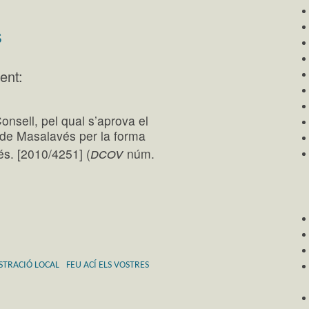
s
ent:
onsell, pel qual s’aprova el
 de Masalavés per la forma
dcov
s. [2010/4251] (
núm.
STRACIÓ LOCAL
FEU ACÍ ELS VOSTRES