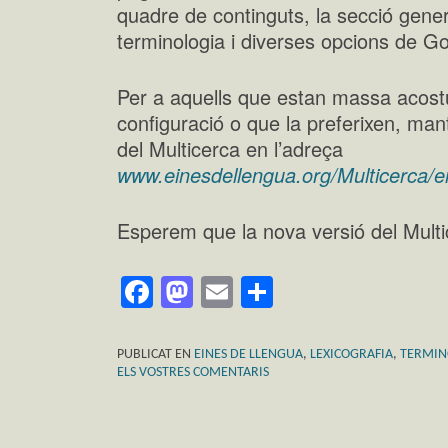
quadre de continguts, la secció genera
terminologia i diverses opcions de G
Per a aquells que estan massa acost
configuració o que la preferixen, man
del Multicerca en l’adreça
www.einesdellengua.org/Multicerca/e
Esperem que la nova versió del Multi
Facebook
Mastodon
Email
Comparteix
PUBLICAT EN
EINES DE LLENGUA
,
LEXICOGRAFIA
,
TERMIN
ELS VOSTRES COMENTARIS