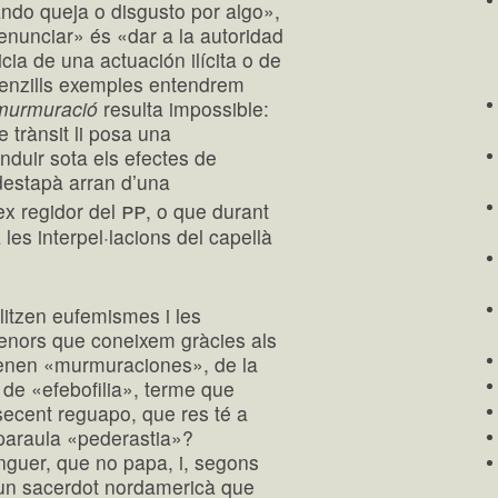
ando queja o disgusto por algo»,
enunciar» és «dar a la autoridad
icia de una actuación ilícita o de
senzills exemples entendrem
murmuració
resulta impossible:
e trànsit li posa una
duir sota els efectes de
destapà arran d’una
pp
x regidor del
, o que durant
les interpel·lacions del capellà
litzen eufemismes i les
enors que coneixem gràcies als
menen «murmuraciones», de la
 de «efebofilia», terme que
secent reguapo, que res té a
paraula «pederastia»?
nguer, que no papa, i, segons
 un sacerdot nordamericà que