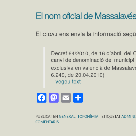
El nom oficial de Massalavé
cidaj
El
ens envia la informació segü
Decret 64/2010, de 16 d’abril, del C
canvi de denominació del municipi
exclusiva en valencià de Massalavé
6.249, de 20.04.2010)
– vegeu text
Facebook
Mastodon
Email
Comparteix
PUBLICAT EN
GENERAL
,
TOPONÍMIA
ETIQUETAT
ADMINI
COMENTARIS