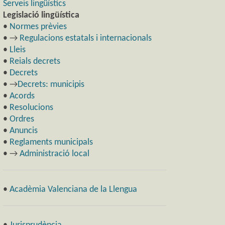
Serveis lingüístics
Legislació lingüística
•
Normes prèvies
• →
Regulacions estatals i internacionals
•
Lleis
•
Reials decrets
•
Decrets
• →
Decrets: municipis
•
Acords
•
Resolucions
•
Ordres
•
Anuncis
•
Reglaments municipals
• →
Administració local
•
Acadèmia Valenciana de la Llengua