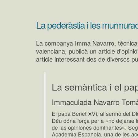
La pederàstia i les murmura
La companya Imma Navarro, tècnica li
valenciana, publicà un article d’opinió
article interessant des de diversos pu
La semàntica i el pa
Immaculada Navarro Tom
xvi
El papa Benet
, al sermó del 
Déu dóna força per a «no dejarse 
de las opiniones dominantes». Sego
Academia Española, una de les ac