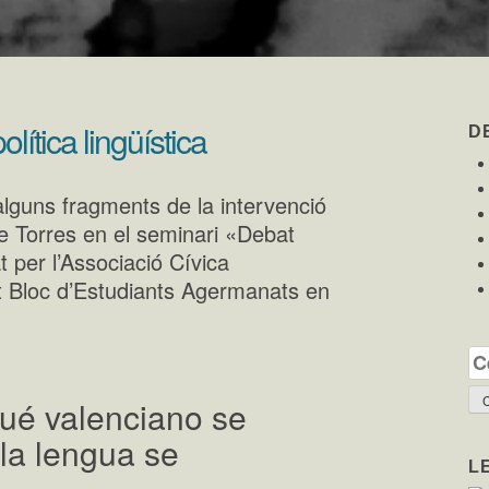
lítica lingüística
D
lguns fragments de la intervenció
e Torres en el seminari «Debat
t per l’Associació Cívica
cat Bloc d’Estudiants Agermanats en
Ce
qué valenciano se
 la lengua se
L