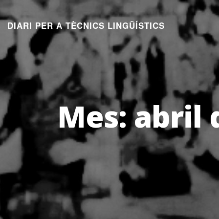
Aneu
al
DIARI PER A TÈCNICS LINGÜÍSTICS
contingut
Mes:
abril