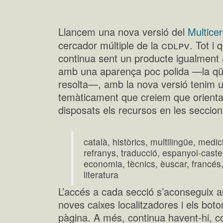
Llancem una nova versió del
Multice
cdlpv
cercador múltiple de la
. Tot i 
continua sent un producte igualment 
amb una aparença poc polida —la qües
resolta—, amb la nova versió tenim 
temàticament que creiem que orientar
disposats els recursos en les seccio
català, històrics, multilingüe, medi
refranys, traducció, espanyol-castel
economia, tècnics, èuscar, francés, 
literatura
L’accés a cada secció s’aconseguix a
noves caixes localitzadores i els boto
pàgina. A més, continua havent-hi,