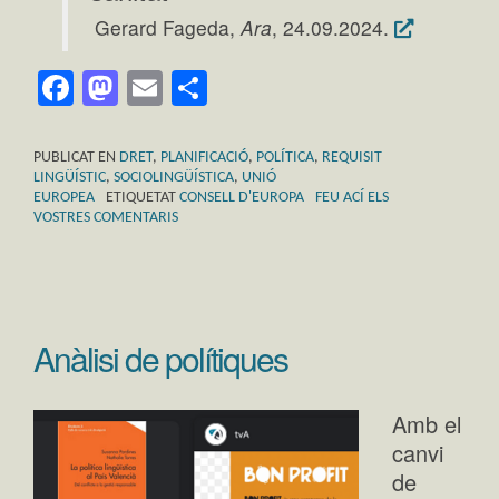
Gerard Fageda,
Ara
, 24.09.2024.
Facebook
Mastodon
Email
Comparteix
PUBLICAT EN
DRET
,
PLANIFICACIÓ
,
POLÍTICA
,
REQUISIT
LINGÜÍSTIC
,
SOCIOLINGÜÍSTICA
,
UNIÓ
EUROPEA
ETIQUETAT
CONSELL D'EUROPA
FEU ACÍ ELS
VOSTRES COMENTARIS
Anàlisi de polítiques
Amb el
canvi
de