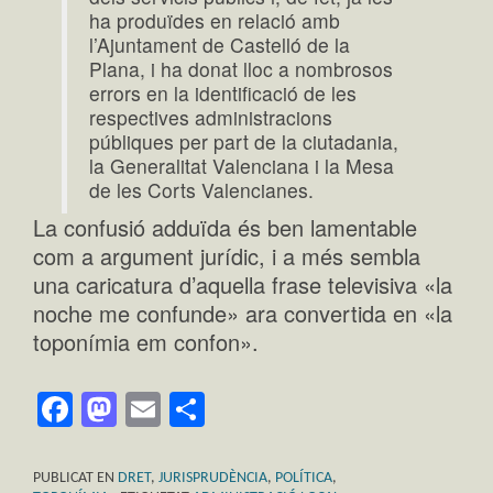
ha produïdes en relació amb
l’Ajuntament de Castelló de la
Plana, i ha donat lloc a nombrosos
errors en la identificació de les
respectives administracions
públiques per part de la ciutadania,
la Generalitat Valenciana i la Mesa
de les Corts Valencianes.
La confusió adduïda és ben lamentable
com a argument jurídic, i a més sembla
una caricatura d’aquella frase televisiva «la
noche me confunde» ara convertida en «la
toponímia em confon».
Facebook
Mastodon
Email
Comparteix
PUBLICAT EN
DRET
,
JURISPRUDÈNCIA
,
POLÍTICA
,