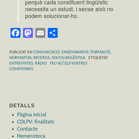
perquè cada constituent lingüístic
necessita un estudi, i sense això no
podem solucionar-ho.
Facebook
Mastodon
Email
Comparteix
PUBLICAT EN
COMUNICACIÓ
,
ENSENYAMENT
,
FORMACIÓ
,
NORMATIVA
,
RECERCA
,
SOCIOLINGÜÍSTICA
ETIQUETAT
ENTREVISTES
,
RÀDIO
FEU ACÍ ELS VOSTRES
COMENTARIS
DETALLS
Pàgina inicial
CDLPV: finalitats
Contacte
Hemeroteca