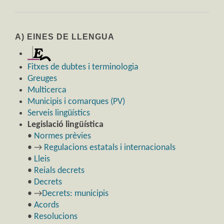
A) EINES DE LLENGUA
Fitxes de dubtes i terminologia
Greuges
Multicerca
Municipis i comarques (PV)
Serveis lingüístics
Legislació lingüística
•
Normes prèvies
• →
Regulacions estatals i internacionals
•
Lleis
•
Reials decrets
•
Decrets
• →
Decrets: municipis
•
Acords
•
Resolucions