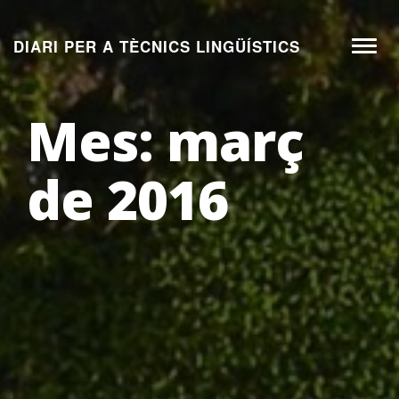
Aneu
al
DIARI PER A TÈCNICS LINGÜÍSTICS
Toggl
contingut
naviga
Mes:
març
de 2016