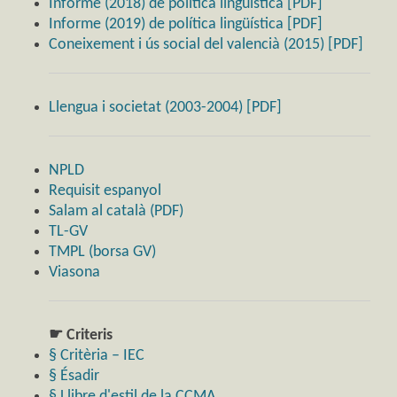
Informe (2018) de política lingüística [PDF]
Informe (2019) de política lingüística [PDF]
Coneixement i ús social del valencià (2015) [PDF]
Llengua i societat (2003-2004) [PDF]
NPLD
Requisit espanyol
Salam al català (PDF)
TL-GV
TMPL (borsa GV)
Viasona
☛ Criteris
§ Critèria – IEC
§ Ésadir
§ Llibre d'estil de la CCMA