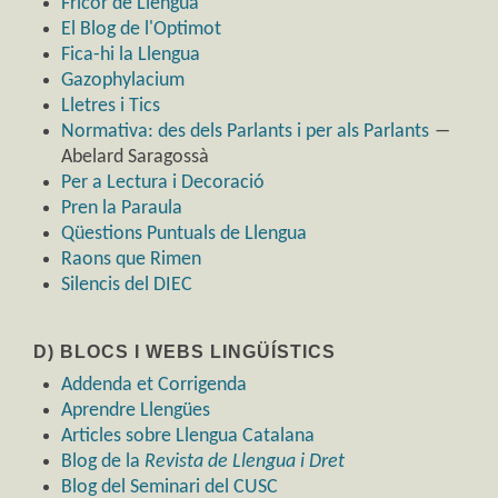
Fricor de Llengua
El Blog de l'Optimot
Fica-hi la Llengua
Gazophylacium
Lletres i Tics
Normativa: des dels Parlants i per als Parlants
―
Abelard Saragossà
Per a Lectura i Decoració
Pren la Paraula
Qüestions Puntuals de Llengua
Raons que Rimen
Silencis del DIEC
D) BLOCS I WEBS LINGÜÍSTICS
Addenda et Corrigenda
Aprendre Llengües
Articles sobre Llengua Catalana
Blog de la
Revista de Llengua i Dret
Blog del Seminari del CUSC