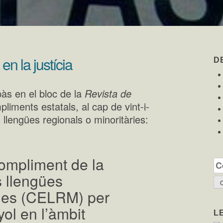
n la justícia
D
pàs en el bloc de la
Revista de
pliments estatals, al cap de vint-i-
 llengües regionals o minoritàries:
compliment de la
Ce
s llengües
ries (CELRM) per
yol en l’àmbit
L