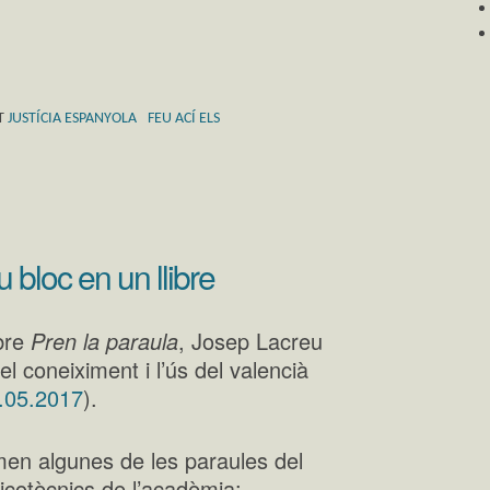
T
JUSTÍCIA ESPANYOLA
FEU ACÍ ELS
 bloc en un llibre
ibre
Pren la paraula
, Josep Lacreu
 coneiximent i l’ús del valencià
.05.2017
).
en algunes de les paraules del
icotècnics de l’acadèmia: