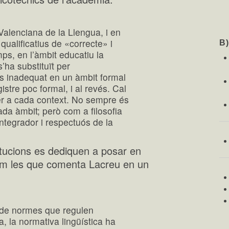
alenciana de la Llengua, i en
qualificatius de «correcte» i
B
ps, en l’àmbit educatiu la
’ha substituït per
s inadequat en un àmbit formal
stre poc formal, i al revés. Cal
er a cada context. No sempre és
cada àmbit; però com a filosofia
ntegrador i respectuós de la
itucions es dediquen a posar en
om les que comenta Lacreu en un
t de normes que regulen
ra, la normativa lingüística ha