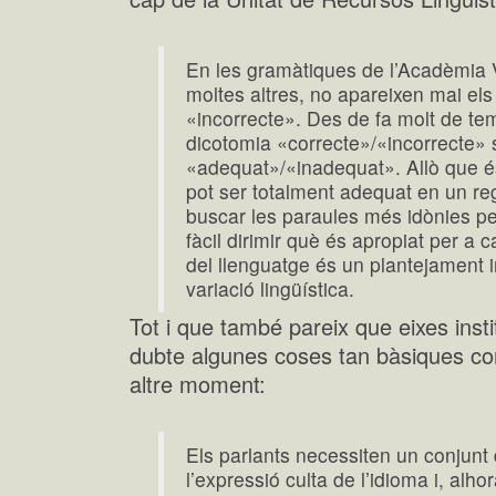
En les gramàtiques de l’Acadèmia V
moltes altres, no apareixen mai els 
«incorrecte». Des de fa molt de tem
dicotomia «correcte»/«incorrecte» s
«adequat»/«inadequat». Allò que é
pot ser totalment adequat en un regi
buscar les paraules més idònies p
fàcil dirimir què és apropiat per a 
del llenguatge és un plantejament i
variació lingüística.
Tot i que també pareix que eixes inst
dubte algunes coses tan bàsiques c
altre moment:
Els parlants necessiten un conjun
l’expressió culta de l’idioma i, alho