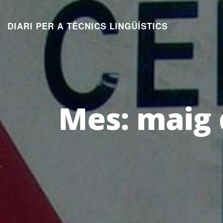
Aneu
al
DIARI PER A TÈCNICS LINGÜÍSTICS
contingut
Mes:
maig 