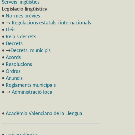
Serveis lingüístics
Legislació lingüística
•
Normes prèvies
• →
Regulacions estatals i internacionals
•
Lleis
•
Reials decrets
•
Decrets
• →
Decrets: municipis
•
Acords
•
Resolucions
•
Ordres
•
Anuncis
•
Reglaments municipals
• →
Administració local
•
Acadèmia Valenciana de la Llengua