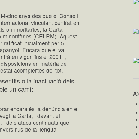
-i-cinc anys des que el Consell
internacional vinculant centrat en
ls o minoritàries, la Carta
 o minoritàries (CELRM). Aquest
 ratificat inicialment per 5
espanyol. Encara que el va
ntrà en vigor fins el 2001 i,
 disposicions en matèria de
 estat acomplertes del tot.
sentits o la inactuació dels
ble un camí:
A
orar encara és la denúncia en el
evegi la Carta, i davant el
 i dels atacs continuats que
nvers l’ús de la llengua