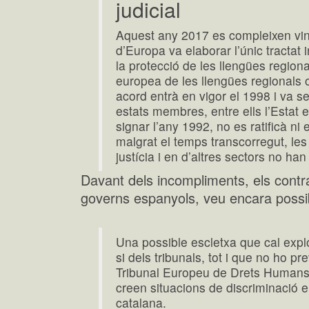
judicial
Aquest any 2017 es compleixen vint
d’Europa va elaborar l’únic tractat 
la protecció de les llengües regiona
europea de les llengües regionals
acord entrà en vigor el 1998 i va ser
estats membres, entre ells l’Estat 
signar l’any 1992, no es ratificà ni e
malgrat el temps transcorregut, les
justícia i en d’altres sectors no han
Davant dels incompliments, els contra
governs espanyols, veu encara possi
Una possible escletxa que cal expl
si dels tribunals, tot i que no ho pr
Tribunal Europeu de Drets Humans,
creen situacions de discriminació e
catalana.