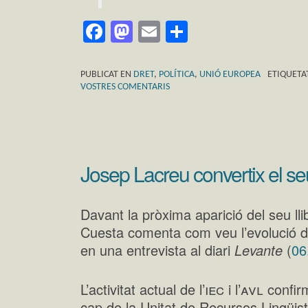
Facebook
Mastodon
Email
Comparteix
PUBLICAT EN
DRET
,
POLÍTICA
,
UNIÓ EUROPEA
ETIQUETA
VOSTRES COMENTARIS
Josep Lacreu convertix el seu
Davant la pròxima aparició del seu ll
Cuesta comenta com veu l’evolució del
en una entrevista al diari
Levante
(
06
iec
avl
L’activitat actual de l’
i l’
confirm
cap de la Unitat de Recursos Lingüist