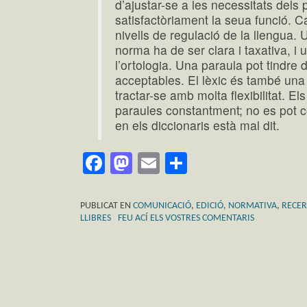
d’ajustar-se a les necessitats dels 
satisfactòriament la seua funció. C
nivells de regulació de la llengua. 
norma ha de ser clara i taxativa, i 
l’ortologia. Una paraula pot tindre
acceptables. El lèxic és també una
tractar-se amb molta flexibilitat. E
paraules constantment; no es pot c
en els diccionaris està mal dit.
Facebook
Mastodon
Email
Comparteix
PUBLICAT EN
COMUNICACIÓ
,
EDICIÓ
,
NORMATIVA
,
RECE
LLIBRES
FEU ACÍ ELS VOSTRES COMENTARIS