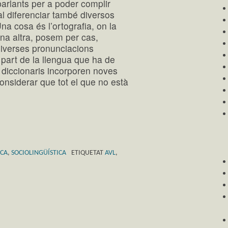
parlants per a poder complir
al diferenciar també diversos
Una cosa és l’ortografia, on la
una altra, posem per cas,
 diverses pronunciacions
 part de la llengua que ha de
ls diccionaris incorporen noves
onsiderar que tot el que no està
RCA
,
SOCIOLINGÜÍSTICA
ETIQUETAT
AVL
,