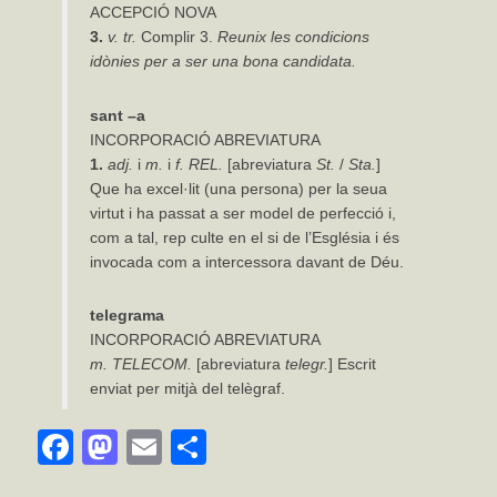
ACCEPCIÓ NOVA
3.
v.
tr.
Complir 3.
Reunix
les
condicions
idònies
per
a
ser
una
bona
candidata.
sant
–
a
INCORPORACIÓ ABREVIATURA
1.
adj.
i
m.
i
f. REL.
[abreviatura
St.
/
Sta.
]
Que ha excel·lit (una persona) per la seua
virtut i ha passat a ser model de perfecció i,
com a tal, rep culte en el si de l’Església i és
invocada com a intercessora davant de Déu.
telegrama
INCORPORACIÓ ABREVIATURA
m.
TELECOM.
[abreviatura
telegr.
] Escrit
enviat per mitjà del telègraf.
Facebook
Mastodon
Email
Comparteix