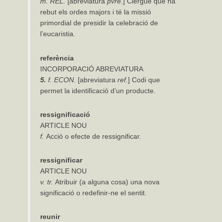
m.
REL.
[abreviatura
pvre.
] Clergue que ha
rebut els ordes majors i té la missió
primordial de presidir la celebració de
l’eucaristia.
referència
INCORPORACIÓ ABREVIATURA
5.
f.
ECON.
[abreviatura
ref.
] Codi que
permet la identificació d’un producte.
ressignificació
ARTICLE NOU
f.
Acció o efecte de ressignificar.
ressignificar
ARTICLE NOU
v.
tr.
Atribuir (a alguna cosa) una nova
significació o redefinir-ne el sentit.
reunir