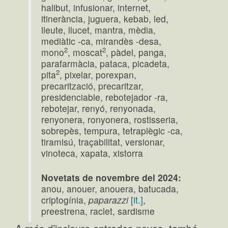
halibut, infusionar, internet,
itinerància, juguera, kebab, led,
lleute, llucet, mantra, mèdia,
mediàtic -ca, mirandès -desa,
2
2
mono
, moscat
, pàdel, panga,
parafarmàcia, pataca, picadeta,
2
pita
, pixelar, porexpan,
precarització, precaritzar,
presidenciable, rebotejador -ra,
rebotejar, renyó, renyonada,
renyonera, ronyonera, rostisseria,
sobrepès, tempura, tetraplègic -ca,
tiramisú, traçabilitat, versionar,
vinoteca, xapata, xistorra
Novetats de novembre del 2024:
anou, anouer, anouera, batucada,
criptogínia,
paparazzi
[it.]
,
preestrena, raclet, sardisme