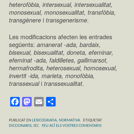
heterofòbia, intersexual, intersexualitat,
monosexual, monosexualitat, transfòbia,
transgènere
i
transgenerisme
.
Les modificacions afecten les entrades
següents:
amanerat -ada, bardaix,
bisexual, bisexualitat, doneta, efeminar,
efeminat -ada, faldilletes, gallimarsot,
hermafrodita, heterosexual, homosexual,
invertit -ida, marieta, monofòbia,
transsexual
i
transsexualitat
.
Facebook
Mastodon
Email
Comparteix
PUBLICAT EN
LEXICOGRAFIA
,
NORMATIVA
ETIQUETAT
DICCIONARIS
,
IEC
FEU ACÍ ELS VOSTRES COMENTARIS