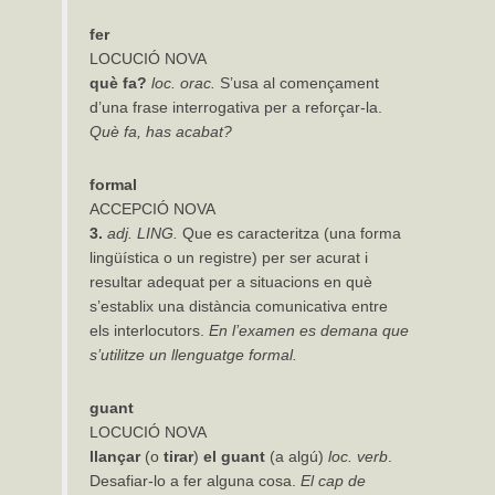
fer
LOCUCIÓ NOVA
què
fa?
loc.
orac.
S’usa al començament
d’una frase interrogativa per a reforçar-la.
Què fa, has acabat?
formal
ACCEPCIÓ NOVA
3.
adj. LING.
Que es caracteritza (una forma
lingüística o un registre) per ser acurat i
resultar adequat per a situacions en què
s’establix una distància comunicativa entre
els interlocutors.
En
l’examen
es
demana que
s’utilitze un llenguatge formal.
guant
LOCUCIÓ NOVA
llançar
(o
tirar
)
el
guant
(a algú)
loc.
verb
.
Desafiar-lo a fer alguna cosa.
El cap de