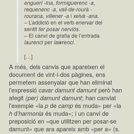
enguerí -ina
,
formiguerenc -a
,
requenenc -a
,
vall-de-rourà -
rourana
,
villener -a
i
xelvà -ana
.
– L’addició en el verb
enervar
del
sentit
fer posar nerviós
.
– El canvi de grafia de l’entrada
laurenci
per
lawrenci
.
[…]
A més, dels canvis que apareixen el
document de vint-i-dos pàgines, ens
permetem assenyalar que han eliminat
l’expressió
cavar damunt damunt
però han
afegit
(per) damunt damunt
; han canviat
l’exemple «la
p
de
camp
és muda» per «la
h
d’
harmonia
és muda»; i un canvi de
preposició en «que utilitzen per posar-se
damunt» que ara apareix amb «per a» (s.