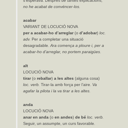
s’esperava.
Després de tantes explicacions,
no he acabat de convéncer-los.
acabar
VARIANT DE LOCUCIÓ NOVA
per
a
acabar-ho
d’arreglar
(o
d’adobar
)
loc.
adv.
Per a completar una situació
desagradable.
Ara comença a ploure i, per a
acabar-ho d’arreglar, no portem paraigües.
alt
LOCUCIÓ NOVA
tirar
(o
reballar
)
a
les
altes
(alguna cosa)
loc.
verb.
Tirar-la amb força per l’aire.
Va
agafar la pilota i la va tirar a les altes.
anda
LOCUCIÓ NOVA
anar
en
anda
(o
en
andes
)
de
bé
loc.
verb.
Seguir, un assumpte, un curs favorable.