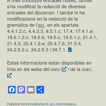
A més d’incloure entrades noves, també
s’ha modificat la redacció de diverses
entrades del diccionari. I també hi ha
modificacions en la redacció de la
gramàtica de l’
iec,
en els apartats
4.4.1.2.
c
, 4.4.3.3, 8.5.1.
c
, 17.4, 17.4.1.
e
,
18.6.1.2.
c
, 19.5.
b
, 19.5.
c
, 19.5.1.
c
, 21.4.1,
21.4.3, 22.4.1.2.
e
, 25.4.7.
b
, 31.5.4,
34.2.5.2.
c
, 34.2.5.3 i 34.7.1.
Estes informacions estan disponibles en
diec
giec
línia en els webs del
i de la
.
Facebook
Mastodon
Email
Comparteix
PUBLICAT EN
DOCUMENTACIÓ
,
IEC
,
LEXICOGRAFIA
,