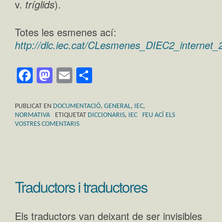
v.
tríglids
).
Totes les esmenes ací:
http://dlc.iec.cat/CLesmenes_DIEC2_internet_2
Facebook
Mastodon
Email
Comparteix
PUBLICAT EN
DOCUMENTACIÓ
,
GENERAL
,
IEC
,
NORMATIVA
ETIQUETAT
DICCIONARIS
,
IEC
FEU ACÍ ELS
VOSTRES COMENTARIS
Traductors i traductores
Els traductors van deixant de ser invisibles