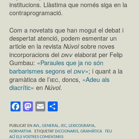
institucions. Llàstima que només siga en la
contraprogramació.
Com a novetats que han mogut el debat i
despertat atenció, podem esmentar un
article en la revista
Núvol
sobre noves
dnv
incorporacions del
elaborat per Felip
Gumbau:
«Paraules que ja no són
dnv
barbarismes segons el
»
; i quant a la
iec
gramàtica de l’
, doncs,
«Adeu als
diacrític»
en
Núvol
.
Facebook
Mastodon
Email
Comparteix
PUBLICAT EN
AVL
,
GENERAL
,
IEC
,
LEXICOGRAFIA
,
NORMATIVA
ETIQUETAT
DICCIONARIS
,
GRAMÀTICA
FEU
ACÍ ELS VOSTRES COMENTARIS