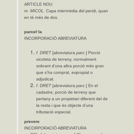
ARTICLE NOU
m.
MICOL.
Capa intermèdia del peridi, quan
en té més de dos.
parcel·la
INCORPORACIÓ ABREVIATURA
f.
DRET
[abreviatura
parc.
] Porció
xicoteta de terreny, normalment
sobrant d’una altra porció més gran
que s’ha comprat, expropiat o
adjudicat.
f. DRET
[abreviatura
parc.
] En el
cadastre, porció de terreny que
pertany a un propietari diferent del de
la resta i que és objecte d’una
tributació especial.
prevere
INCORPORACIÓ ABREVIATURA