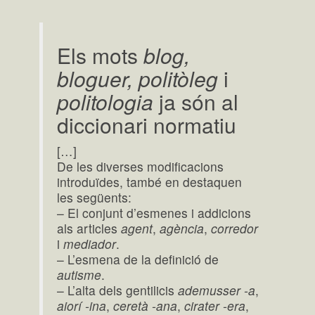
Els mots
blog,
bloguer, politòleg
i
politologia
ja són al
diccionari normatiu
[…]
De les diverses modificacions
introduïdes, també en destaquen
les següents:
– El conjunt d’esmenes i addicions
als articles
agent
,
agència
,
corredor
i
mediador
.
– L’esmena de la definició de
autisme
.
– L’alta dels gentilicis
ademusser -a
,
aiorí -ina
,
ceretà -ana
,
cirater -era
,