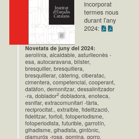
incorporat
termes nous
durant l’any
2024:
Novetats de juny del 2024:
aerolínia, alcaldable, asturlleonès -
esa, autocaravana, blíster,
bresquiller, bresquillera,
bresquillerar, càtering, ciberatac,
cimentera, competencial, cooperant,
datàfon, demonitzar, dessalinitzador
2
-ra, doblador
dobladora, enoteca,
esnifar, extracomunitari -tària,
reciprocitat., extraïble, fidelització,
fidelitzar, forfoll, fotoperiodisme,
fotoperiodista, futurible, garrotín,
gihadisme, gihadista, gintònic,
glamurós -rosa, gomina, gorro,