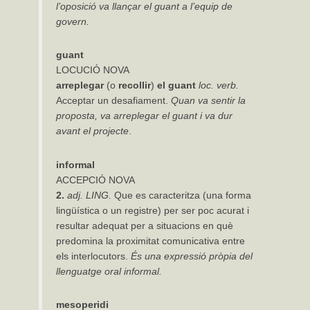
l’oposició va llançar el guant a l’equip de
govern.
guant
LOCUCIÓ NOVA
arreplegar
(o
recollir
)
el
guant
loc.
verb.
Acceptar un desafiament.
Quan
va
sentir
la
proposta,
va
arreplegar
el
guant
i
va
dur
avant
el
projecte
.
informal
ACCEPCIÓ NOVA
2.
adj.
LING.
Que es caracteritza (una forma
lingüística o un registre) per ser poc acurat i
resultar adequat per a situacions en què
predomina la proximitat comunicativa entre
els interlocutors.
És
una expressió pròpia del
llenguatge oral informal.
mesoperidi