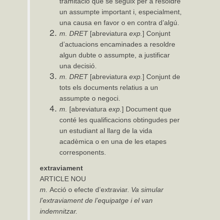
tramitació que se seguix per a resoldre
un assumpte important i, especialment,
una causa en favor o en contra d’algú.
m.
DRET
[abreviatura
exp.
] Conjunt
d’actuacions encaminades a resoldre
algun dubte o assumpte, a justificar
una decisió.
m.
DRET
[abreviatura
exp.
] Conjunt de
tots els documents relatius a un
assumpte o negoci.
m.
[abreviatura
exp.
] Document que
conté les qualificacions obtingudes per
un estudiant al llarg de la vida
acadèmica o en una de les etapes
corresponents.
extraviament
ARTICLE NOU
m.
Acció o efecte d’extraviar.
Va
simular
l’extraviament
de
l’equipatge i el van
indemnitzar.