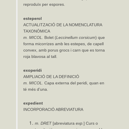
reproduïx per espores.
esteperol
ACTUALITZACIÓ DE LA NOMENCLATURA
TAXONÒMICA
m.
MICOL.
Bolet (
Leccinellum
corsicum
) que
forma micorrizes amb les estepes, de capell
convex, amb porus grocs i carn que es torna
roja blavosa al tall.
exoperidi
AMPLIACIÓ DE LA DEFINICIÓ
m.
MICOL.
Capa externa del peridi, quan en
té més d’una.
expedient
INCORPORACIÓ ABREVIATURA
m. DRET
[abreviatura
exp.
] Curs o