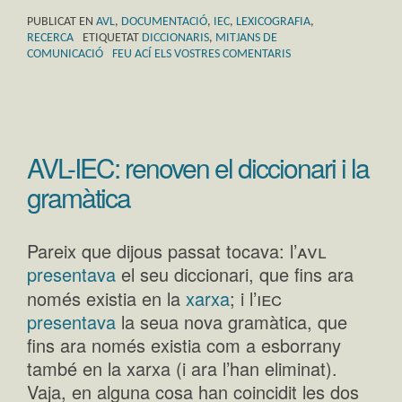
PUBLICAT EN
AVL
,
DOCUMENTACIÓ
,
IEC
,
LEXICOGRAFIA
,
RECERCA
ETIQUETAT
DICCIONARIS
,
MITJANS DE
COMUNICACIÓ
FEU ACÍ ELS VOSTRES COMENTARIS
AVL-IEC: renoven el diccionari i la
gramàtica
avl
Pareix que dijous passat tocava: l’
presentava
el seu diccionari, que fins ara
iec
només existia en la
xarxa
; i l’
presentava
la seua nova gramàtica, que
fins ara només existia com a esborrany
també en la xarxa (i ara l’han eliminat).
Vaja, en alguna cosa han coincidit les dos