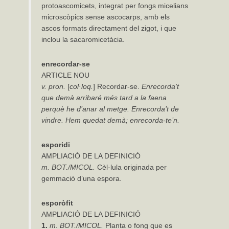
protoascomicets, integrat per fongs micelians
microscòpics sense ascocarps, amb els
ascos formats directament del zigot, i que
inclou la sacaromicetàcia.
enrecordar-
se
ARTICLE NOU
v. pron.
[
col·loq.
] Recordar-se.
Enrecorda’t
que demà arribaré més tard
a
la
faena
perquè
he
d’anar
al
metge.
Enrecorda’t
de
vindre.
Hem quedat demà; enrecorda-te’n.
esporidi
AMPLIACIÓ DE LA DEFINICIÓ
m.
BOT./MICOL.
Cèl·lula originada per
gemmació d’una espora.
esporòfit
AMPLIACIÓ DE LA DEFINICIÓ
1.
m.
BOT./MICOL.
Planta o fong que es