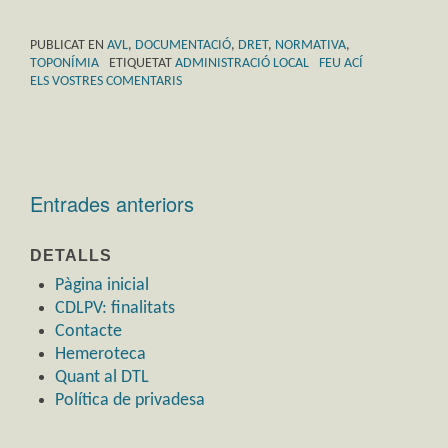
PUBLICAT EN
AVL
,
DOCUMENTACIÓ
,
DRET
,
NORMATIVA
,
TOPONÍMIA
ETIQUETAT
ADMINISTRACIÓ LOCAL
FEU ACÍ
ELS VOSTRES COMENTARIS
Entrades anteriors
Navegació
d'entrades
DETALLS
Pàgina inicial
CDLPV: finalitats
Contacte
Hemeroteca
Quant al DTL
Política de privadesa