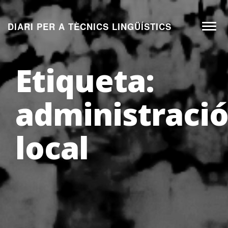
Aneu
al
DIARI PER A TÈCNICS LINGÜÍSTICS
Toggl
contingut
navig
Etiqueta:
administraci
local