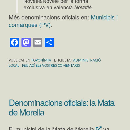
Novetlè/Novelé per la forma
exclusiva en valencià
Novetlè
.
Més denominacions oficials en:
Municipis i
comarques (PV)
.
Facebook
Mastodon
Email
Comparteix
PUBLICAT EN
TOPONÍMIA
ETIQUETAT
ADMINISTRACIÓ
LOCAL
FEU ACÍ ELS VOSTRES COMENTARIS
Denominacions oficials: la Mata
de Morella
El municipi de la Mata de Morella
va