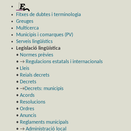
Fitxes de dubtes i terminologia
Greuges
Multicerca
Municipis i comarques (PV)
Serveis lingüístics
Legislació lingüística
•
Normes prèvies
• →
Regulacions estatals i internacionals
•
Lleis
•
Reials decrets
•
Decrets
• →
Decrets: municipis
•
Acords
•
Resolucions
•
Ordres
•
Anuncis
•
Reglaments municipals
• →
Administració local