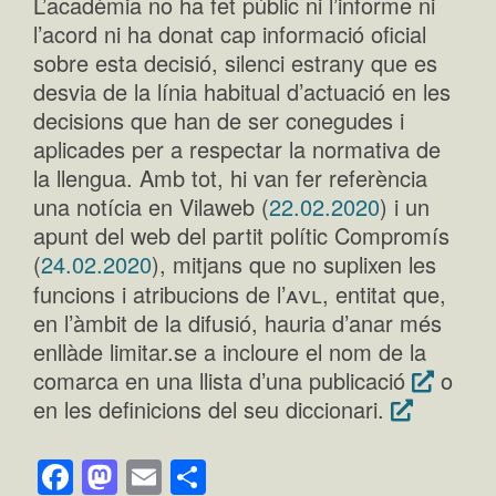
L’acadèmia no ha fet públic ni l’informe ni
l’acord ni ha donat cap informació oficial
sobre esta decisió, silenci estrany que es
desvia de la línia habitual d’actuació en les
decisions que han de ser conegudes i
aplicades per a respectar la normativa de
la llengua. Amb tot, hi van fer referència
una notícia en Vilaweb (
22.02.2020
) i un
apunt del web del partit polític Compromís
(
24.02.2020
), mitjans que no suplixen les
avl
funcions i atribucions de l’
, entitat que,
en l’àmbit de la difusió, hauria d’anar més
enllàde limitar.se a incloure el nom de la
comarca en una llista d’una publicació
o
en les definicions del seu diccionari.
Facebook
Mastodon
Email
Comparteix