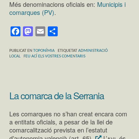
Més denominacions oficials en:
Municipis i
comarques (PV)
.
Facebook
Mastodon
Email
Comparteix
PUBLICAT EN
TOPONÍMIA
ETIQUETAT
ADMINISTRACIÓ
LOCAL
FEU ACÍ ELS VOSTRES COMENTARIS
La comarca de la Serrania
Les comarques no s’han creat encara com
a entitats oficials, a pesar de la llei de
comarcalització prevista en l’estatut
avl
d’autonomia valencià (art. 65).
L’
és