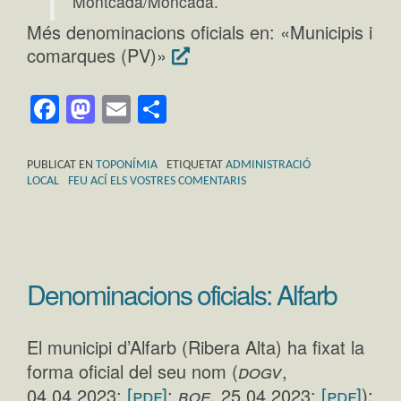
Montcada/Moncada.
Més denominacions oficials en: «Municipis i
comarques (PV)»
Facebook
Mastodon
Email
Comparteix
PUBLICAT EN
TOPONÍMIA
ETIQUETAT
ADMINISTRACIÓ
LOCAL
FEU ACÍ ELS VOSTRES COMENTARIS
Denominacions oficials: Alfarb
El municipi d’Alfarb (Ribera Alta) ha fixat la
dogv
forma oficial del seu nom (
,
[pdf]
boe,
[pdf]
):
04.04.2023;
;
25.04.2023;