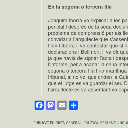
En la segona o tercera fila
Joaquim Iborra va explicar a les par
pericial i després de la seua decl
problema de comprensió per als lle
convidar a l’arquitecte que s’assen
fila» i Iborra li va contestar que s
declaracions i Bellmont li va dir q
ja que havia de signar l’acta i desp
l’informe, per a acabar la seua int
segona o tercera fila i no mantinga 
tribunal, si no vol que criden la Gu
que el jutge es va guardar el seu D
l’arquitecte es va assentar i va esp
Facebook
Mastodon
Email
Comparteix
PUBLICAT EN
DRET
,
GENERAL
,
POLÍTICA
,
REQUISIT LINGÜÍ