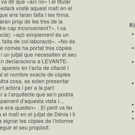
a dir que «ací no» i el titular
uedarà vostè aquest matí en el
que ens faran falta i les firma.
aran prop de les tres de la
B
re cap inconvenient?». I va
ncià): «açò simplement és un
 falta de col·laboració». «No és
é només ha portat tres còpies
 i un jutjat que necessiten el seu
. En declaracions a LEVANTE-
pareix en l’acta de citació i
t el nombre exacte de còpies
 altra cosa, se solen presentar
rt actora i per a la part
 a l’arquitecte que se’n podria
upament d’aquesta vista i…
 ens queden» . El perit va fer
 el matí en el jutjat de Dénia i li
 signar les còpies de l’informe
guir el seu propòsit.