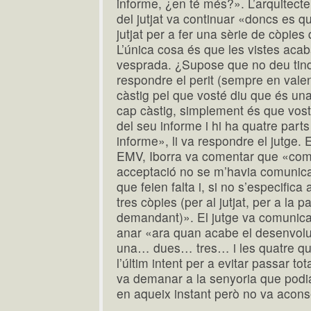
informe, ¿en té més?». L’arquitecte v
del jutjat va continuar «doncs es q
jutjat per a fer una sèrie de còpies 
L’única cosa és que les vistes acab
vesprada. ¿Supose que no deu tind
respondre el perit (sempre en vale
càstig pel que vosté diu que és una
cap càstig, simplement és que vost
del seu informe i hi ha quatre parts
informe», li va respondre el jutge
EMV, Iborra va comentar que «com a
acceptació no se m’havia comunica
que feien falta i, si no s’especifica
tres còpies (per al jutjat, per a la pa
demandant)». El jutge va comunicar
anar «ara quan acabe el desenvol
una… dues… tres… i les quatre que
l’últim intent per a evitar passar tota
va demanar a la senyoria que podia
en aqueix instant però no va aconse