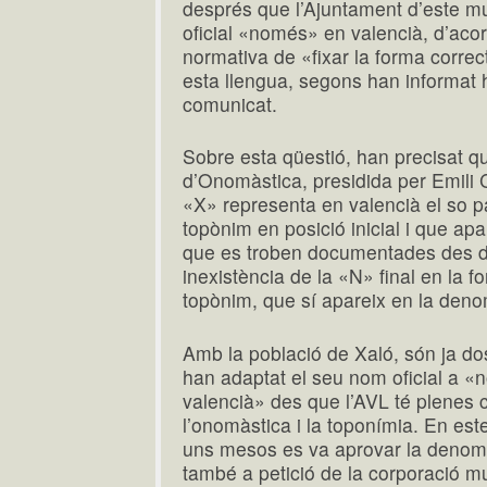
després que l’Ajuntament d’este mu
oficial «només» en valencià, d’acor
normativa de «fixar la forma correc
esta llengua, segons han informat h
comunicat.
Sobre esta qüestió, han precisat qu
d’Onomàstica, presidida per Emili 
«X» representa en valencià el so pa
topònim en posició inicial i que ap
que es troben documentades des del
inexistència de la «N» final en la 
topònim, que sí apareix en la deno
Amb la població de Xaló, són ja do
han adaptat el seu nom oficial a 
valencià» des que l’AVL té plenes
l’onomàstica i la toponímia. En este
uns mesos es va aprovar la denomi
també a petició de la corporació mun