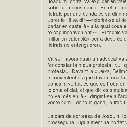
Joaquim Iborra, va explicar en vale
sobre una construcció. En el momen
lletrats per una banda es va dirigir
Lorente i li va dir —referint-se al 
parlar en castellà» a la qual cosa e
té cap inconvenient?» . El tècnic 
millor en valencià» per a després ofe
lletrats no entengueren.
Va ser llavors quan un advocat va 
fer constar la meua protesta i vull
protesta». Davant la queixa, Bellmo
inconvenient és que davant una falt
doncs la veritat és que es troba en
idioma oficial, el que dic és simpl
no va més enllà» i dirigint-se a l’arq
vostè com li done la gana, jo tradui
La cara de sorpresa de Joaquim Ibo
prosseguira: «igualment ha portat 