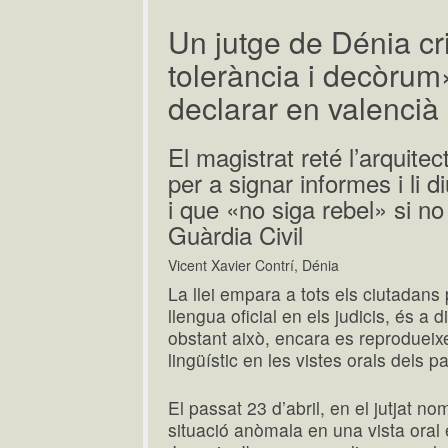
Un jutge de Dénia cri
tolerància i decòrum»
declarar en valencià
El magistrat reté l’arquite
per a signar informes i li 
i que «no siga rebel» si no
Guàrdia Civil
Vicent Xavier Contrí, Dénia
La llei empara a tots els ciutadan
llengua oficial en els judicis, és a 
obstant això, encara es reprodueixe
lingüístic en les vistes orals dels p
El passat 23 d’abril, en el jutjat n
situació anòmala en una vista oral 