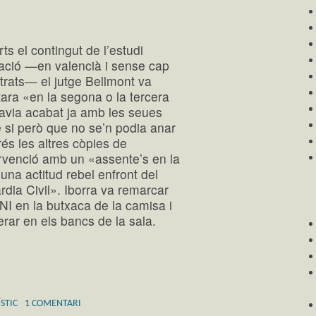
ts el contingut de l’estudi
aració —en valencià i sense cap
trats— el jutge Bellmont va
tara «en la segona o la tercera
i havia acabat ja amb les seues
ue si però que no se’n podia anar
rés les altres còpies de
ervenció amb un «assente’s en la
una actitud rebel enfront del
àrdia Civil». Iborra va remarcar
NI en la butxaca de la camisa i
erar en els bancs de la sala.
STIC
1 COMENTARI