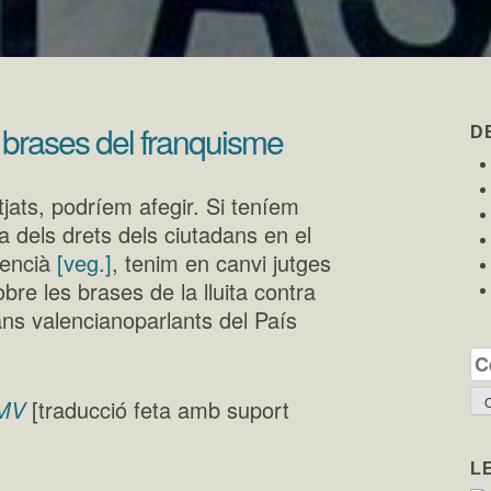
les brases del franquisme
D
utjats, podríem afegir. Si teníem
 dels drets dels ciutadans en el
lencià
[veg.]
, tenim en canvi jutges
obre les brases de la lluita contra
dans valencianoparlants del País
Ce
EMV
[traducció feta amb suport
L