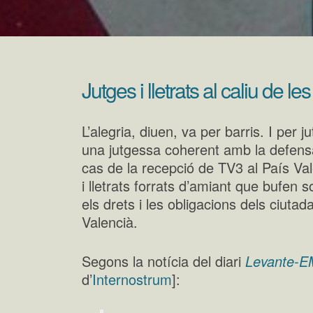
Jutges i lletrats al caliu de 
L’alegria, diuen, va per barris. I per j
una jutgessa coherent amb la defensa
cas de la recepció de TV3 al País Va
i lletrats forrats d’amiant que bufen s
els drets i les obligacions dels ciuta
Valencià.
Segons la notícia del diari
Levante-
d’
Internostrum
]: