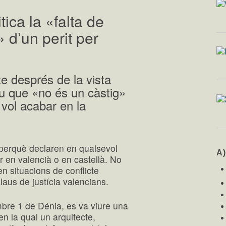
tica la «falta de
 d’un perit per
cte després de la vista
diu que «no és un càstig»
 vol acabar en la
s perquè declaren en qualsevol
A
dir en valencià o en castellà. No
n situacions de conflicte
alaus de justícia valencians.
ombre 1 de Dénia, es va viure una
en la qual un arquitecte,