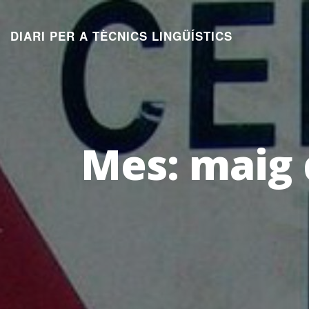
Aneu
al
DIARI PER A TÈCNICS LINGÜÍSTICS
contingut
Mes:
maig 