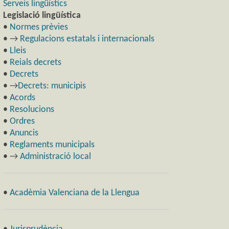
Serveis lingüístics
Legislació lingüística
•
Normes prèvies
• →
Regulacions estatals i internacionals
•
Lleis
•
Reials decrets
•
Decrets
• →
Decrets: municipis
•
Acords
•
Resolucions
•
Ordres
•
Anuncis
•
Reglaments municipals
• →
Administració local
•
Acadèmia Valenciana de la Llengua