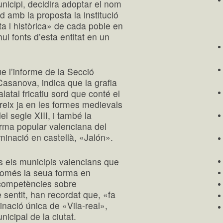
nicipi, decidira adoptar el nom
d amb la proposta la institució
ta i històrica» de cada poble en
ui fonts d’esta entitat en un
e l’informe de la Secció
Casanova, indica que la grafia
latal fricatiu sord que conté el
areix ja en les formes medievals
 segle XIII, i també la
forma popular valenciana del
minació en castellà, «Jalón».
s els municipis valencians que
«només la seua forma en
 competències sobre
 sentit, han recordat que, «fa
nació única de «Vila-real»,
icipal de la ciutat.