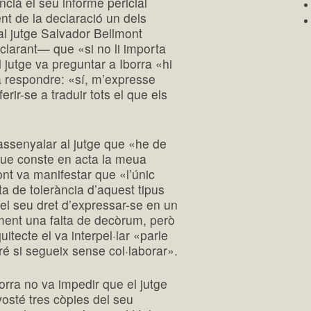
ncià el seu informe pericial
t de la declaració un dels
 al jutge Salvador Bellmont
declarant— que «si no li importa
l jutge va preguntar a Iborra «hi
va respondre: «sí, m’expresse
rir-se a traduir tots el que els
assenyalar al jutge que «he de
 que conste en acta la meua
nt va manifestar que «l’únic
a de tolerància d’aquest tipus
 el seu dret d’expressar-se en un
ement una falta de decòrum, però
uitecte el va interpel·lar «parle
ré si segueix sense col·laborar».
rra no va impedir que el jutge
vosté tres còpies del seu