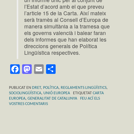
l’Estat d’acord amb el que preveu
l’article 15 de la Carta. Així mateix
serà tramès al Consell d’Europa de
manera simultània a la tramesa que
els governs valencià i balear faran
dels informes que han elaborat les
direccions generals de Política
Lingüística respectives.
Facebook
Mastodon
Email
Comparteix
PUBLICAT EN
DRET
,
POLÍTICA
,
REGLAMENTS LINGÜÍSTICS
,
SOCIOLINGÜÍSTICA
,
UNIÓ EUROPEA
ETIQUETAT
CARTA
EUROPEA
,
GENERALITAT DE CATALUNYA
FEU ACÍ ELS
VOSTRES COMENTARIS