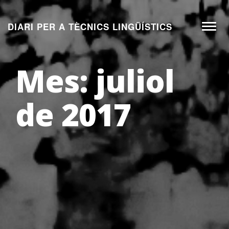
Aneu
al
DIARI PER A TÈCNICS LINGÜÍSTICS
Toggl
contingut
naviga
Mes:
juliol
de 2017