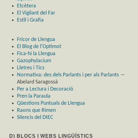
Etcètera
El Vigilant del Far
Estil i Grafia
Fricor de Llengua
El Blog de l'Optimot
Fica-hi la Llengua
Gazophylacium
Lletres i Tics
Normativa: des dels Parlants i per als Parlants
―
Abelard Saragossà
Per a Lectura i Decoració
Pren la Paraula
Qüestions Puntuals de Llengua
Raons que Rimen
Silencis del DIEC
D) BLOCS I WEBS LINGÜÍSTICS