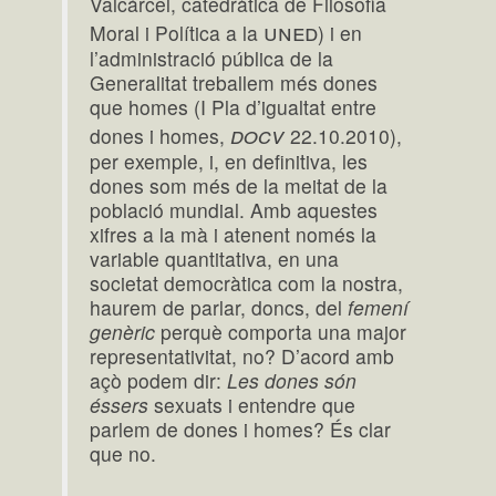
Valcárcel, catedràtica de Filosofia
uned
Moral i Política a la
) i en
l’administració pública de la
Generalitat treballem més dones
que homes (I Pla d’igualtat entre
docv
dones i homes,
22.10.2010),
per exemple, i, en definitiva, les
dones som més de la meitat de la
població mundial. Amb aquestes
xifres a la mà i atenent només la
variable quantitativa, en una
societat democràtica com la nostra,
haurem de parlar, doncs, del
femení
genèric
perquè comporta una major
representativitat, no? D’acord amb
açò podem dir:
Les dones són
éssers
sexuats i entendre que
parlem de dones i homes? És clar
que no.