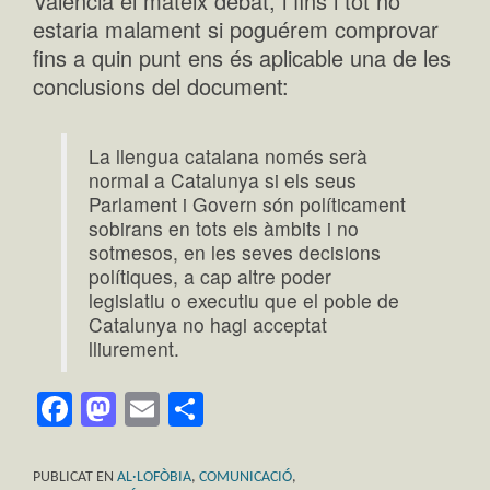
Valencià el mateix debat, i fins i tot no
estaria malament si poguérem comprovar
fins a quin punt ens és aplicable una de les
conclusions del document:
La llengua catalana només serà
normal a Catalunya si els seus
Parlament i Govern són políticament
sobirans en tots els àmbits i no
sotmesos, en les seves decisions
polítiques, a cap altre poder
legislatiu o executiu que el poble de
Catalunya no hagi acceptat
lliurement.
Facebook
Mastodon
Email
Comparteix
PUBLICAT EN
AL·LOFÒBIA
,
COMUNICACIÓ
,