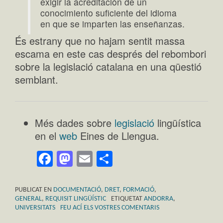
exigir la acreditación de un
conocimiento suficiente del idioma
en que se imparten las enseñanzas.
És estrany que no hajam sentit massa
escama en este cas després del rebombori
sobre la legislació catalana en una qüestió
semblant.
Més dades sobre
legislació
lingüística
en el
web
Eines de Llengua.
Facebook
Mastodon
Email
Comparteix
PUBLICAT EN
DOCUMENTACIÓ
,
DRET
,
FORMACIÓ
,
GENERAL
,
REQUISIT LINGÜÍSTIC
ETIQUETAT
ANDORRA
,
UNIVERSITATS
FEU ACÍ ELS VOSTRES COMENTARIS