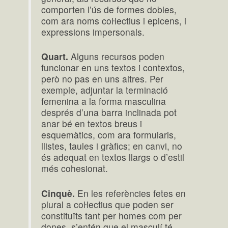
comporten l’ús de formes dobles,
com ara noms coŀlectius i epicens, i
expressions impersonals.
Quart.
Alguns recursos poden
funcionar en uns textos i contextos,
però no pas en uns altres. Per
exemple, adjuntar la terminació
femenina a la forma masculina
després d’una barra inclinada pot
anar bé en textos breus i
esquemàtics, com ara formularis,
llistes, taules i gràfics; en canvi, no
és adequat en textos llargs o d’estil
més cohesionat.
Cinquè.
En les referències fetes en
plural a coŀlectius que poden ser
constituïts tant per homes com per
dones, s’entén que el masculí té