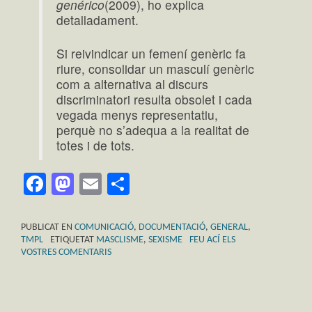
genérico
(2009), ho explica
detalladament.
Si reivindicar un femení genèric fa
riure, consolidar un masculí genèric
com a alternativa al discurs
discriminatori resulta obsolet i cada
vegada menys representatiu,
perquè no s’adequa a la realitat de
totes i de tots.
Facebook
Mastodon
Email
Comparteix
PUBLICAT EN
COMUNICACIÓ
,
DOCUMENTACIÓ
,
GENERAL
,
TMPL
ETIQUETAT
MASCLISME
,
SEXISME
FEU ACÍ ELS
VOSTRES COMENTARIS