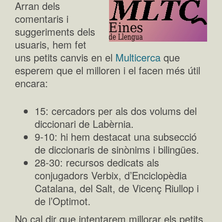
Arran dels
comentaris i
suggeriments dels
usuaris, hem fet
uns petits canvis en el
Multicerca
que
esperem que el milloren i el facen més útil
encara:
15: cercadors per als dos volums del
diccionari de Labèrnia.
9-10: hi hem destacat una subsecció
de diccionaris de sinònims i bilingües.
28-30: recursos dedicats als
conjugadors Verbix, d’Enciclopèdia
Catalana, del Salt, de Vicenç Riullop i
de l’Optimot.
No cal dir que intentarem millorar els petits