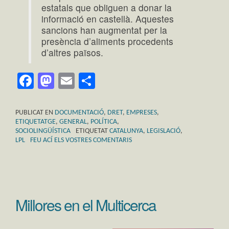
estatals que obliguen a donar la
informació en castellà. Aquestes
sancions han augmentat per la
presència d’aliments procedents
d’altres països.
Facebook
Mastodon
Email
Comparteix
PUBLICAT EN
DOCUMENTACIÓ
,
DRET
,
EMPRESES
,
ETIQUETATGE
,
GENERAL
,
POLÍTICA
,
SOCIOLINGÜÍSTICA
ETIQUETAT
CATALUNYA
,
LEGISLACIÓ
,
LPL
FEU ACÍ ELS VOSTRES COMENTARIS
Millores en el Multicerca