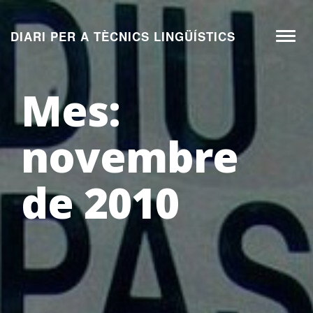
Aneu
al
DIARI PER A TÈCNICS LINGÜÍSTICS
Toggl
contingut
naviga
Mes:
novembre
de 2010