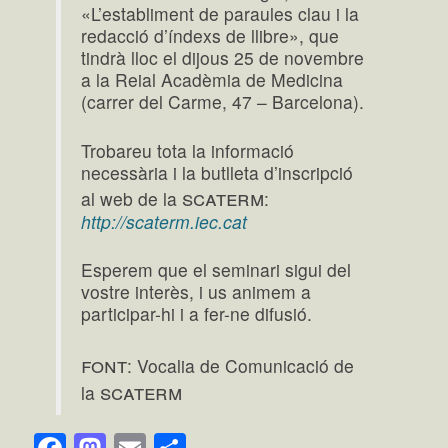
«L’establiment de paraules clau i la
redacció d’índexs de llibre», que
tindrà lloc el dijous 25 de novembre
a la Reial Acadèmia de Medicina
(carrer del Carme, 47 – Barcelona).
Trobareu tota la informació
necessària i la butlleta d’inscripció
scaterm
al web de la
:
http://scaterm.iec.cat
Esperem que el seminari sigui del
vostre interès, i us animem a
participar-hi i a fer-ne difusió.
font
: Vocalia de Comunicació de
scaterm
la