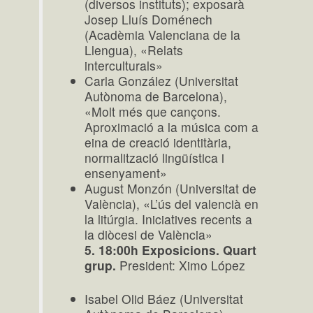
(diversos instituts); exposarà
Josep Lluís Doménech
(Acadèmia Valenciana de la
Llengua), «Relats
interculturals»
Carla González (Universitat
Autònoma de Barcelona),
«Molt més que cançons.
Aproximació a la música com a
eina de creació identitària,
normalització lingüística i
ensenyament»
August Monzón (Universitat de
València), «L’ús del valencià en
la litúrgia. Iniciatives recents a
la diòcesi de València»
5. 18:00h Exposicions. Quart
grup.
President: Ximo López
Isabel Olid Báez (Universitat