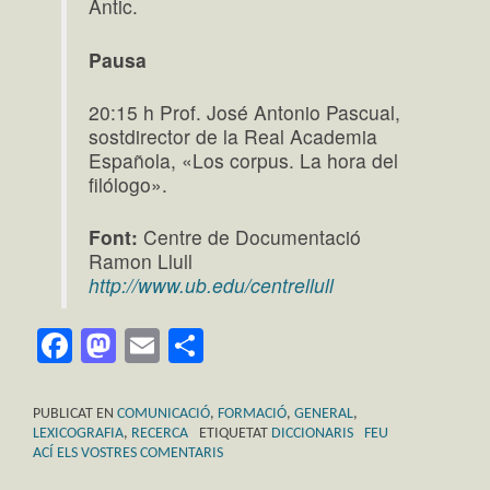
Antic.
Pausa
20:15 h Prof. José Antonio Pascual,
sostdirector de la Real Academia
Española, «Los corpus. La hora del
filólogo».
Font:
Centre de Documentació
Ramon Llull
http://www.ub.edu/centrellull
Facebook
Mastodon
Email
Comparteix
PUBLICAT EN
COMUNICACIÓ
,
FORMACIÓ
,
GENERAL
,
LEXICOGRAFIA
,
RECERCA
ETIQUETAT
DICCIONARIS
FEU
ACÍ ELS VOSTRES COMENTARIS