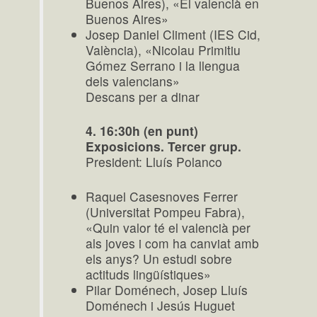
Buenos Aires), «El valencià en
Buenos Aires»
Josep Daniel Climent (IES Cid,
València), «Nicolau Primitiu
Gómez Serrano i la llengua
dels valencians»
Descans per a dinar
4. 16:30h (en punt)
Exposicions. Tercer grup.
President: Lluís Polanco
Raquel Casesnoves Ferrer
(Universitat Pompeu Fabra),
«Quin valor té el valencià per
als joves i com ha canviat amb
els anys? Un estudi sobre
actituds lingüístiques»
Pilar Doménech, Josep Lluís
Doménech i Jesús Huguet