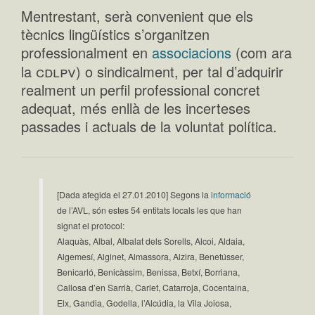
Mentrestant, serà convenient que els
tècnics lingüístics s’organitzen
professionalment en
associacions
(com ara
cdlpv
la
) o sindicalment, per tal d’adquirir
realment un perfil professional concret
adequat, més enllà de les incerteses
passades i actuals de la voluntat política.
[Dada afegida el 27.01.2010] Segons la
informació
de l’AVL, són estes 54 entitats locals les que han
signat el protocol:
Alaquàs, Albal, Albalat dels Sorells, Alcoi, Aldaia,
Algemesí, Alginet, Almassora, Alzira, Benetússer,
Benicarló, Benicàssim, Benissa, Betxí, Borriana,
Callosa d’en Sarrià, Carlet, Catarroja, Cocentaina,
Elx, Gandia, Godella, l’Alcúdia, la Vila Joiosa,