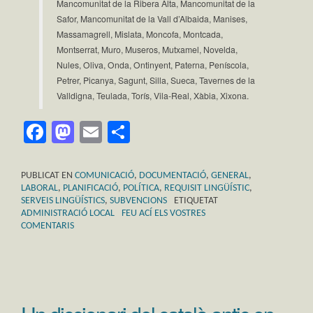
Mancomunitat de la Ribera Alta, Mancomunitat de la
Safor, Mancomunitat de la Vall d’Albaida, Manises,
Massamagrell, Mislata, Moncofa, Montcada,
Montserrat, Muro, Museros, Mutxamel, Novelda,
Nules, Oliva, Onda, Ontinyent, Paterna, Peníscola,
Petrer, Picanya, Sagunt, Silla, Sueca, Tavernes de la
Valldigna, Teulada, Torís, Vila-Real, Xàbia, Xixona.
Facebook
Mastodon
Email
Comparteix
PUBLICAT EN
COMUNICACIÓ
,
DOCUMENTACIÓ
,
GENERAL
,
LABORAL
,
PLANIFICACIÓ
,
POLÍTICA
,
REQUISIT LINGÜÍSTIC
,
SERVEIS LINGÜÍSTICS
,
SUBVENCIONS
ETIQUETAT
ADMINISTRACIÓ LOCAL
FEU ACÍ ELS VOSTRES
COMENTARIS