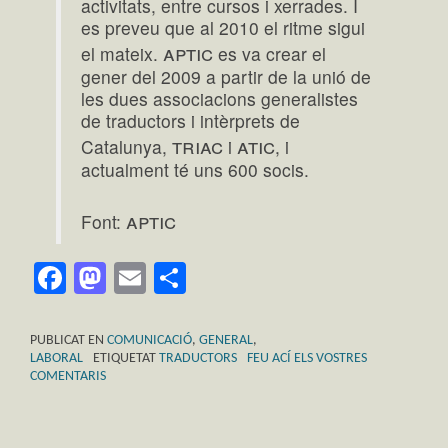
activitats, entre cursos i xerrades. I
es preveu que al 2010 el ritme sigui
aptic
el mateix.
es va crear el
gener del 2009 a partir de la unió de
les dues associacions generalistes
de traductors i intèrprets de
triac
atic
Catalunya,
i
, i
actualment té uns 600 socis.
aptic
Font:
Facebook
Mastodon
Email
Comparteix
PUBLICAT EN
COMUNICACIÓ
,
GENERAL
,
LABORAL
ETIQUETAT
TRADUCTORS
FEU ACÍ ELS VOSTRES
COMENTARIS