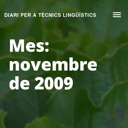
Aneu
al
DIARI PER A TÈCNICS LINGÜÍSTICS
Toggl
contingut
naviga
Mes:
novembre
de 2009