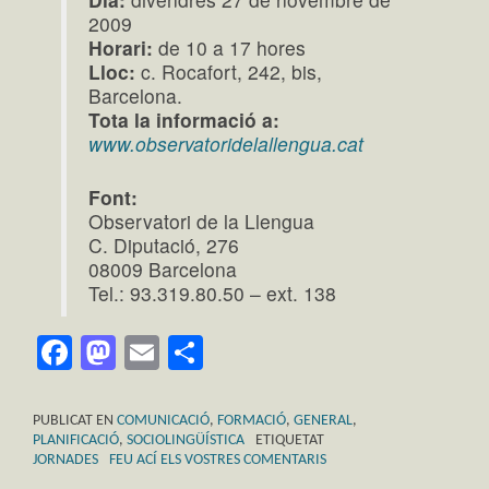
2009
Horari:
de 10 a 17 hores
Lloc:
c. Rocafort, 242, bis,
Barcelona.
Tota la informació a:
www.observatoridelallengua.cat
Font:
Observatori de la Llengua
C. Diputació, 276
08009 Barcelona
Tel.: 93.319.80.50 – ext. 138
Facebook
Mastodon
Email
Comparteix
PUBLICAT EN
COMUNICACIÓ
,
FORMACIÓ
,
GENERAL
,
PLANIFICACIÓ
,
SOCIOLINGÜÍSTICA
ETIQUETAT
JORNADES
FEU ACÍ ELS VOSTRES COMENTARIS