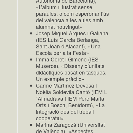
Autònoma de Barcelona),
«L’àlbum il·lustrat sense
paraules, o com esperonar l’ús
del valencià a les aules amb
alumnat nouvingut»
Josep Miquel Arques i Galiana
(IES Luís Garcia Berlanga,
Sant Joan d’Alacant), «Una
Escola per a la Festa»
Imma Coret i Gimeno (IES
Museros), «Disseny d’unitats
didàctiques basat en tasques.
Un exemple pràctic»
Carme Martínez Devesa i
Noèlia Soldevila Cantó (IEM L
´Almadrava i IEM Pere Maria
Orts i Bosch, Benidorm), «La
integració des del treball
cooperatiu»
Marina Zaragozà (Universitat
de València), «Aspectes