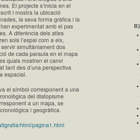
es. El projecte s’inicia en el
crit i mostra la ubicació
nades, la seva forma gràfica i la
 han experimentat amb el pas
B
ies. A diferència dels atles
zen sols l’espai com a eix,
 servir simultàniament dos
ibució de cada paraula en el mapa
es quals mostren el canvi
at tant des d’una perspectiva
a espacial.
tiva el símbol corresponent a una
cronològica del diatopisme
corresponent a un mapa, se
cronològica i geogràfica.
tigrafia/html/pagina1.html