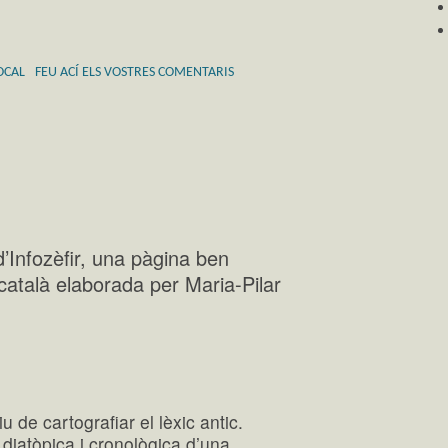
OCAL
FEU ACÍ ELS VOSTRES COMENTARIS
d’Infozèfir, una pàgina ben
c català elaborada per Maria-Pilar
iu de cartografiar el lèxic antic.
 diatòpica i cronològica d’una