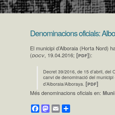
Denominacions oficials: Albo
El municipi d’Alboraia (Horta Nord) ha
docv
[pdf]
(
, 19.04.2016;
):
Decret 39/2016, de 15 d’abril, del C
canvi de denominació del municipi 
[pdf]
d’Alboraia/Alboraya.
Més denominacions oficials en:
Muni
Facebook
Mastodon
Email
Comparteix