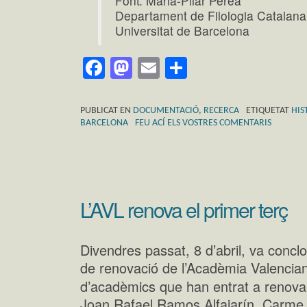
Font: Maria-Pilar Perea
Departament de Filologia Catalana
Universitat de Barcelona
Facebook
Mastodon
Email
Comparteix
PUBLICAT EN
DOCUMENTACIÓ
,
RECERCA
ETIQUETAT
HIS
BARCELONA
FEU ACÍ ELS VOSTRES COMENTARIS
L’AVL renova el primer terç
Divendres passat, 8 d’abril, va concl
de renovació de l’Acadèmia Valencian
d’acadèmics que han entrat a renovar
Joan Rafael Ramos Alfajarín, Carme