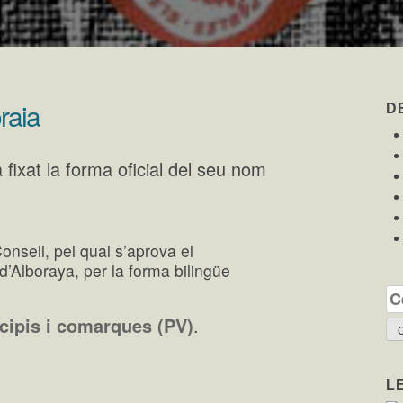
raia
D
 fixat la forma oficial del seu nom
onsell, pel qual s’aprova el
d’Alboraya, per la forma bilingüe
Ce
cipis i comarques (PV)
.
L