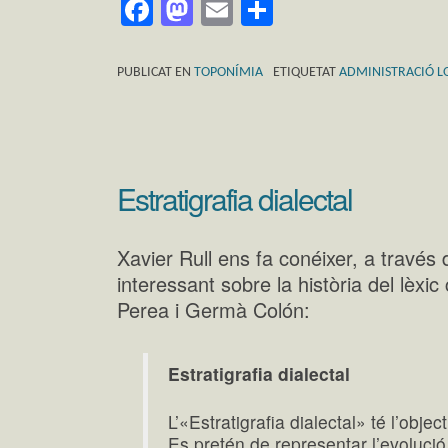
Facebook
Mastodon
Email
Comparteix
PUBLICAT EN
TOPONÍMIA
ETIQUETAT
ADMINISTRACIÓ L
Estratigrafia dialectal
Xavier Rull ens fa conéixer, a través 
interessant sobre la història del lèxi
Perea i Germà Colón:
Estratigrafia dialectal
L’«Estratigrafia dialectal» té l’object
Es pretén de representar l’evolució