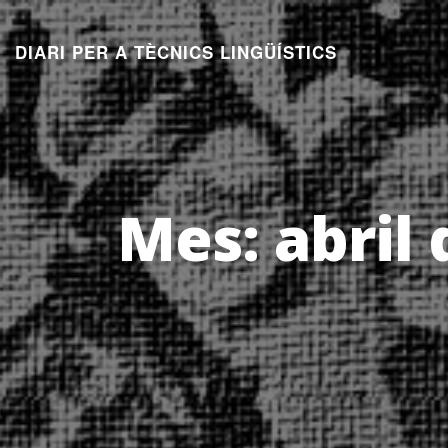
Aneu
al
DIARI PER A TÈCNICS LINGÜÍSTICS
contingut
Mes:
abril