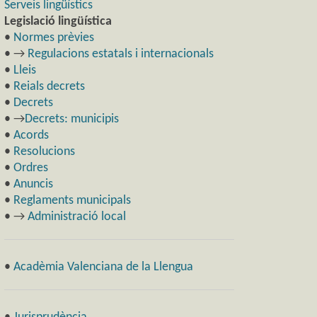
Serveis lingüístics
Legislació lingüística
•
Normes prèvies
• →
Regulacions estatals i internacionals
•
Lleis
•
Reials decrets
•
Decrets
• →
Decrets: municipis
•
Acords
•
Resolucions
•
Ordres
•
Anuncis
•
Reglaments municipals
• →
Administració local
•
Acadèmia Valenciana de la Llengua