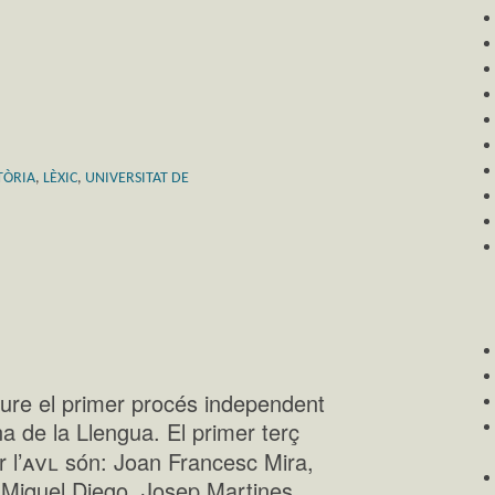
TÒRIA
,
LÈXIC
,
UNIVERSITAT DE
oure el primer procés independent
a de la Llengua. El primer terç
avl
 l’
són: Joan Francesc Mira,
 Miquel Diego, Josep Martines