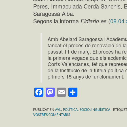
Peres, Immaculada Cerdà Sanchis, B
Saragossà Alba.
Segons la informa
Eldiario.es
(
08.04
Amb Abelard Saragossà l’Acadèmia
tancat el procés de renovació de la i
passat 11 de març. El procés ha res
la primera vegada que els acdèmics 
Corts Valencianes, fet que represen
de la institució de la tutela polític
primers 15 anys de funcionament.
Facebook
Mastodon
Email
Comparteix
PUBLICAT EN
AVL
,
POLÍTICA
,
SOCIOLINGÜÍSTICA
ETIQUE
VOSTRES COMENTARIS