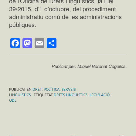
de l’Oficina de Drets Lingüístics, la Llei
39/2015, d’1 d’octubre, del procediment
administratiu comú de les administracions
públiques.
Facebook
Mastodon
Email
Comparteix
Publicat per: Miquel Boronat Cogollos.
PUBLICAT EN
DRET
,
POLÍTICA
,
SERVEIS
LINGÜÍSTICS
ETIQUETAT
DRETS LINGÜÍSTICS
,
LEGISLACIÓ
,
ODL