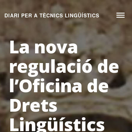
Aneu
al
DIARI PER A TÈCNICS LINGÜÍSTICS
Toggl
contingut
naviga
La nova
regulació de
l’Oficina de
Drets
Lingüístics