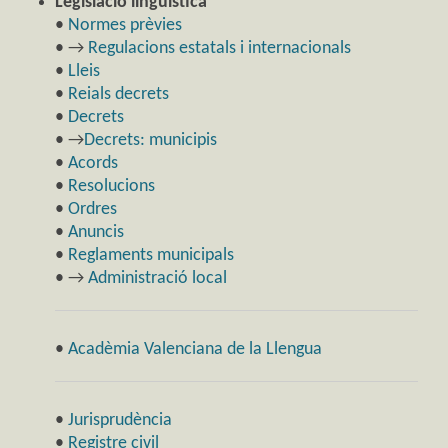
Legislació lingüística
•
Normes prèvies
• →
Regulacions estatals i internacionals
•
Lleis
•
Reials decrets
•
Decrets
• →
Decrets: municipis
•
Acords
•
Resolucions
•
Ordres
•
Anuncis
•
Reglaments municipals
• →
Administració local
•
Acadèmia Valenciana de la Llengua
•
Jurisprudència
•
Registre civil