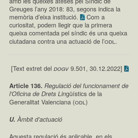
amb les queixes ateses pel Síndic de
Greuges l’any 2018: 83, segons indica la
memòria d’eixa institució.
Com a
curiositat, podem llegir que la primera
queixa comentada pel síndic és una queixa
odl
ciutadana contra una actuació de l’
.
dogv
[Text extret del
9.501, 30.12.2022]
Article 136.
Regulació del funcionament de
l’Oficina de Drets Lin
güístics de la
odl
Generalitat Valenciana (
)
Àmbit d’actuació
U.
Aquesta regulació és aplicable, en els