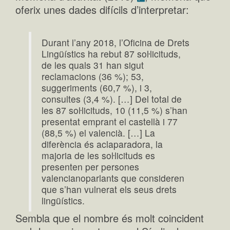
oferix unes dades difícils d’interpretar:
Durant l’any 2018, l’Oficina de Drets
Lingüístics ha rebut 87 soŀlicituds,
de les quals 31 han sigut
reclamacions (36 %); 53,
suggeriments (60,7 %), i 3,
consultes (3,4 %). […] Del total de
les 87 soŀlicituds, 10 (11,5 %) s’han
presentat emprant el castellà i 77
(88,5 %) el valencià. […] La
diferència és aclaparadora, la
majoria de les soŀlicituds es
presenten per persones
valencianoparlants que consideren
que s’han vulnerat els seus drets
lingüístics.
Sembla que el nombre és molt coincident