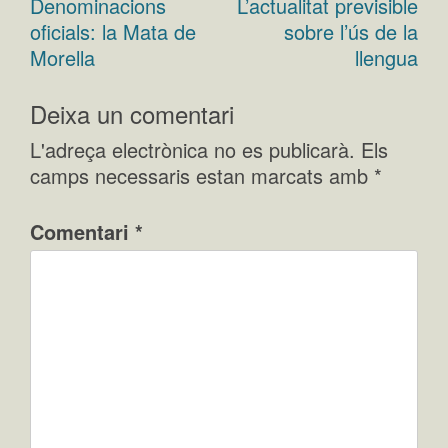
Denominacions
L’actualitat previsible
Navegació
oficials: la Mata de
sobre l’ús de la
d'entrades
Morella
llengua
Deixa un comentari
L'adreça electrònica no es publicarà.
Els
camps necessaris estan marcats amb
*
Comentari
*