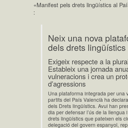
«Manifest pels drets lingüístics al Pa
:
Neix una nova plata
dels drets lingüístic
Exigeix respecte a la plurali
Estableix una jornada anu
vulneracions i crea un pro
d’agressions
Una plataforma integrada per una vi
partits del País Valencià ha decla
dels Drets lingüístics. Avui han pr
dia per defensar l’ús de la llengua i
drets lingüístics que pateixen els 
delegació del govern espanyol, rep