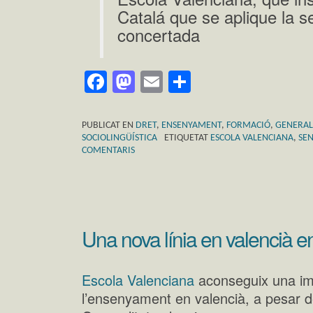
Catalá que se aplique la s
concertada
Facebook
Mastodon
Email
Comparteix
PUBLICAT EN
DRET
,
ENSENYAMENT
,
FORMACIÓ
,
GENERAL
SOCIOLINGÜÍSTICA
ETIQUETAT
ESCOLA VALENCIANA
,
SEN
COMENTARIS
Una nova línia en valencià en
Escola Valenciana
aconseguix una imp
l’ensenyament en valencià, a pesar de