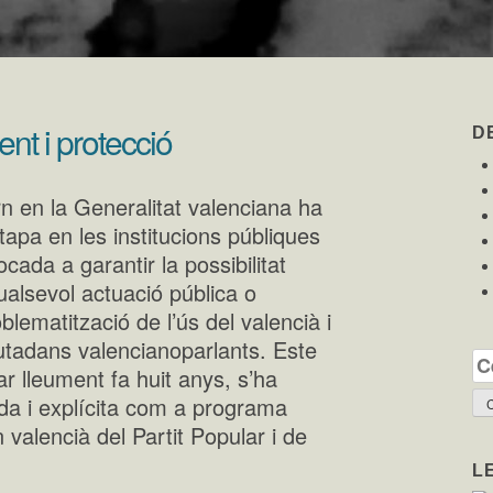
ent i protecció
D
n en la Generalitat valenciana ha
etapa en les institucions públiques
ada a garantir la possibilitat
ualsevol actuació pública o
roblematització de l’ús del valencià i
ciutadans valencianoparlants. Este
Ce
r lleument fa huit anys, s’ha
da i explícita com a programa
 valencià del Partit Popular i de
L