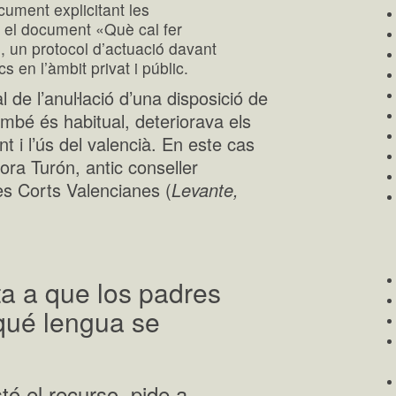
ocument explicitant les
 el document «Què cal fer
, un protocol d’actuació davant
s en l’àmbit privat i públic.
l de l’anuŀlació d’una disposició de
mbé és habitual, deteriorava els
nt i l’ús del valencià. En este cas
ora Turón, antic conseller
les Corts Valencianes (
Levante,
ta a que los padres
qué lengua se
tó el recurso, pide a