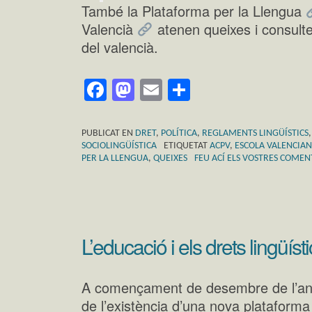
També la Plataforma per la Llengua
Valencià
atenen queixes i consulte
del valencià.
Facebook
Mastodon
Email
Comparteix
PUBLICAT EN
DRET
,
POLÍTICA
,
REGLAMENTS LINGÜÍSTICS
SOCIOLINGÜÍSTICA
ETIQUETAT
ACPV
,
ESCOLA VALENCIA
PER LA LLENGUA
,
QUEIXES
FEU ACÍ ELS VOSTRES COMEN
L’educació i els drets lingüíst
A començament de desembre de l’any
de l’existència d’una nova plataform