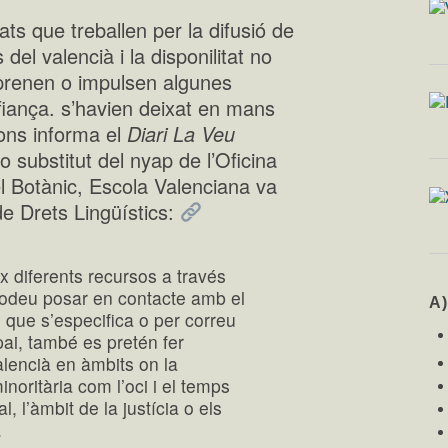
ats que treballen per la difusió de
 del valencià i la disponilitat no
eprenen o impulsen algunes
fiança. s’havien deixat en mans
ons informa el
Diari La Veu
substitut del nyap de l’Oficina
l Botànic, Escola Valenciana va
de Drets Lingüístics:
ix diferents recursos a través
odeu posar en contacte amb el
A
n que s’especifica o per correu
pai, també es pretén fer
lencià en àmbits on la
noritària com l’oci i el temps
l, l’àmbit de la justícia o els
.