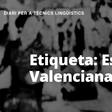
Aneu
al
DIARI PER A TÈCNICS LINGÜÍSTICS
contingut
Etiqueta:
E
Valencian