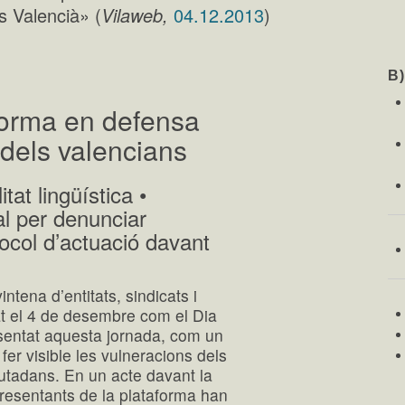
ís Valencià» (
Vilaweb,
04.12.2013
)
B
forma en defensa
s dels valencians
tat lingüística •
al per denunciar
tocol d’actuació davant
ntena d’entitats, sindicats i
rat el 4 de desembre com el Dia
esentat aquesta jornada, com un
 fer visible les vulneracions dels
ciutadans. En un acte davant la
resentants de la plataforma han