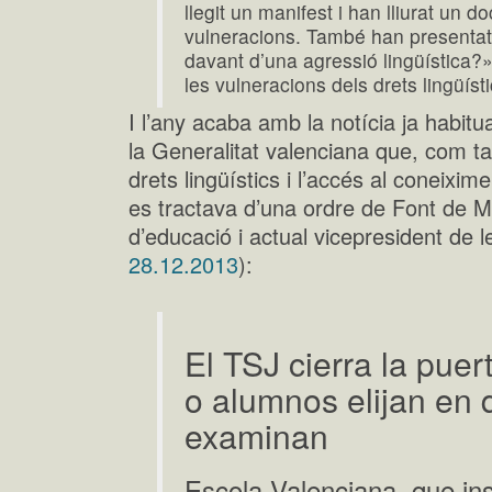
llegit un manifest i han lliurat un d
vulneracions. També han presentat
davant d’una agressió lingüística?»
les vulneracions dels drets lingüístic
I l’any acaba amb la notícia ja habitua
la Generalitat valenciana que, com ta
drets lingüístics i l’accés al coneixime
es tractava d’una ordre de Font de M
d’educació i actual vicepresident de 
28.12.2013
):
El TSJ cierra la puer
o alumnos elijan en 
examinan
Escola Valenciana, que ins