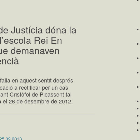
de Justícia dóna la
 l’escola Rei En
que demanaven
encià
falla en aquest sentit després
cació a rectificar per un cas
ant Cristòfol de Picassent tal
a el 26 de desembre de 2012.
25.02.2013
.