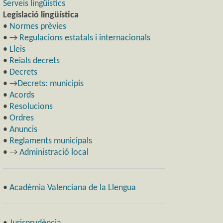
Serveis lingüístics
Legislació lingüística
•
Normes prèvies
• →
Regulacions estatals i internacionals
•
Lleis
•
Reials decrets
•
Decrets
• →
Decrets: municipis
•
Acords
•
Resolucions
•
Ordres
•
Anuncis
•
Reglaments municipals
• →
Administració local
•
Acadèmia Valenciana de la Llengua