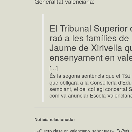
Generalitat valenciana:
El Tribunal Superior 
raó a les famílies de
Jaume de Xirivella 
ensenyament en val
[…]
tsj
És la segona sentència que el
que obligara a la Conselleria d’Edu
semblant, el del coŀlegi concertat S
com va anunciar Escola Valencian
Notícia relacionada:
· «Quiero clase en valenciano, señor juez»,
El País,