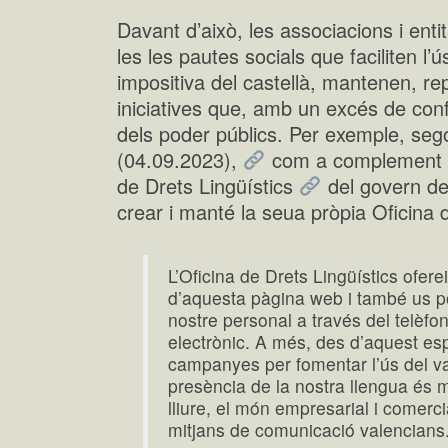
Davant d’això, les associacions i entit
les les pautes socials que faciliten l’ús
impositiva del castellà, mantenen, r
iniciatives que, amb un excés de con
dels poder públics. Per exemple, seg
(04.09.2023),
com a complement o 
de Drets Lingüístics
del govern de
crear i manté la seua pròpia Oficina 
L’Oficina de Drets Lingüístics ofere
d’aquesta pàgina web i també us p
nostre personal a través del telèfo
electrònic. A més, des d’aquest es
campanyes per fomentar l’ús del va
presència de la nostra llengua és mi
lliure, el món empresarial i comercia
mitjans de comunicació valencians