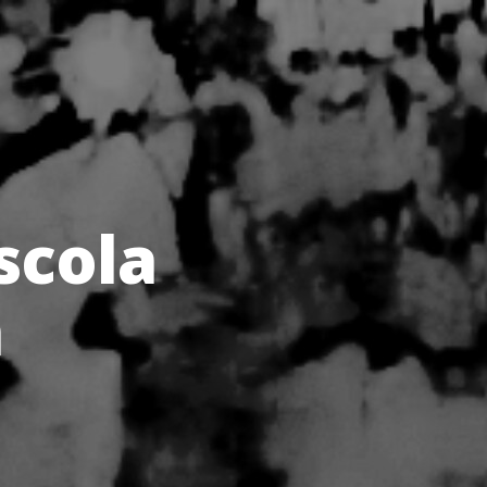
scola
a