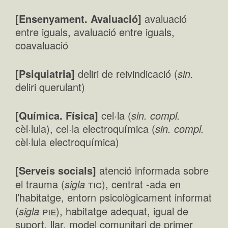
[Ensenyament. Avaluació]
avaluació
entre iguals, avaluació entre iguals,
coavaluació
[Psiquiatria]
deliri de reivindicació (
sin.
deliri querulant)
[Química. Física]
cel·la (
sin. compl.
cèl·lula), cel·la electroquímica (
sin. compl.
cèl·lula electroquímica)
[Serveis socials]
atenció informada sobre
tic
el trauma (
sigla
), centrat -ada en
l’habitatge, entorn psicològicament informat
pie
(
sigla
), habitatge adequat, igual de
suport, llar, model comunitari de primer