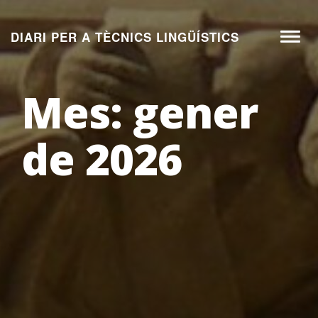
Aneu
al
DIARI PER A TÈCNICS LINGÜÍSTICS
Toggl
contingut
naviga
Mes:
gener
de 2026