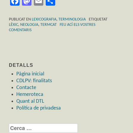
Facebook
Mastodon
Email
Comparteix
PUBLICAT EN
LEXICOGRAFIA
,
TERMINOLOGIA
ETIQUETAT
LÈXIC
,
NEOLOGIA
,
TERMCAT
FEU ACÍ ELS VOSTRES
COMENTARIS
DETALLS
Pàgina inicial
CDLPV: finalitats
Contacte
Hemeroteca
Quant al DTL
Política de privadesa
Cerca: