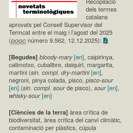
Recopilació
dels termes
catalans
aprovats pel Consell Supervisor del
Termcat entre el maig i l’agost del 2025
dogc
(
número 9.562, 12.12.2025):
[Begudes]
bloody-mary
[en]
, caipirinya,
calimotxo, cubalibre, daiquiri, margarita,
martini (
sin. compl. dry-martini
[en]
,
negroni, pinya colada, pisco,
pisco-sour
[en]
(
sin. compl. sour
de pisco),
sour
[en]
,
whisky-sour
[en]
[Ciències de la terra]
àrea crítica de
biodiversitat, àrea crítica del canvi climàtic,
contaminació per plàstics, cúpula