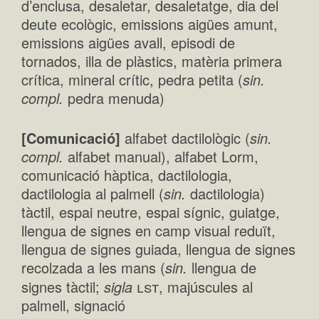
d’enclusa, desaletar, desaletatge, dia del
deute ecològic, emissions aigües amunt,
emissions aigües avall, episodi de
tornados, illa de plàstics, matèria primera
crítica, mineral crític, pedra petita (
sin.
compl.
pedra menuda)
[Comunicació]
alfabet dactilològic (
sin.
compl.
alfabet manual), alfabet Lorm,
comunicació hàptica, dactilologia,
dactilologia al palmell (
sin.
dactilologia)
tàctil, espai neutre, espai sígnic, guiatge,
llengua de signes en camp visual reduït,
llengua de signes guiada, llengua de signes
recolzada a les mans (
sin.
llengua de
lst
signes tàctil;
sigla
, majúscules al
palmell, signació