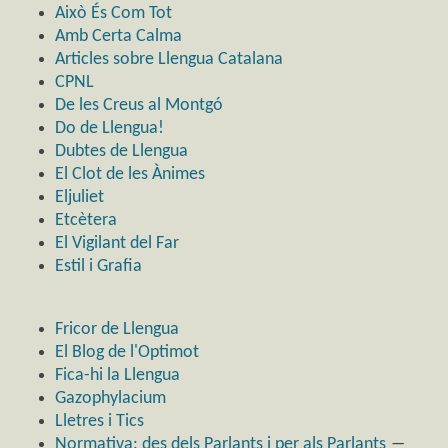
Això És Com Tot
Amb Certa Calma
Articles sobre Llengua Catalana
CPNL
De les Creus al Montgó
Do de Llengua!
Dubtes de Llengua
El Clot de les Ànimes
Eljuliet
Etcètera
El Vigilant del Far
Estil i Grafia
Fricor de Llengua
El Blog de l'Optimot
Fica-hi la Llengua
Gazophylacium
Lletres i Tics
Normativa: des dels Parlants i per als Parlants
―