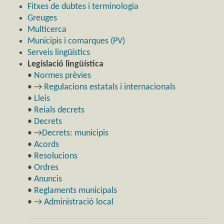
Fitxes de dubtes i terminologia
Greuges
Multicerca
Municipis i comarques (PV)
Serveis lingüístics
Legislació lingüística
•
Normes prèvies
• →
Regulacions estatals i internacionals
•
Lleis
•
Reials decrets
•
Decrets
• →
Decrets: municipis
•
Acords
•
Resolucions
•
Ordres
•
Anuncis
•
Reglaments municipals
• →
Administració local