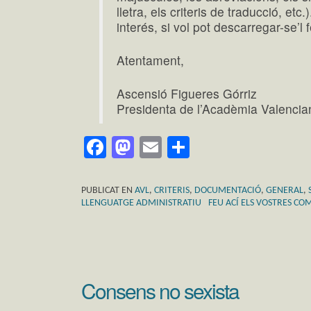
lletra, els criteris de traducció, et
interés, si vol pot descarregar-se’l 
Atentament,
Ascensió Figueres Górriz
Presidenta de l’Acadèmia Valencia
Facebook
Mastodon
Email
Comparteix
PUBLICAT EN
AVL
,
CRITERIS
,
DOCUMENTACIÓ
,
GENERAL
,
LLENGUATGE ADMINISTRATIU
FEU ACÍ ELS VOSTRES CO
Consens no sexista