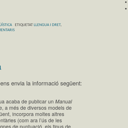
ÜÍSTICA
ETIQUETAT
LLENGUA I DRET
,
MENTARIS
a
ens envia la informació següent:
ua acaba de publicar un
Manual
, a més de diversos models de
üent, incorpora moltes altres
ntàries (com ara l’ús de les
ignes de puntuació, els tipus de