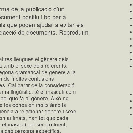
orma de la publicació d’un
ument positiu i bo per a
ls que poden ajudar a evitar els
 redacció de documents. Reproduïm
altres llengües el gènere dels
ta amb el sexe dels referents.
tegoria gramatical de gènere a la
en de moltes confusions
. Cal partir de la consideració
ema lingüístic, té el masculí com
pel que fa al gènere. Això no
de les dones en molts àmbits
endència a relacionar gènere i sexe
són animats, han fet que cada
el masculí pot ser excloent,
 a cap persona específica.