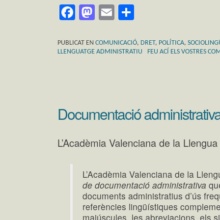
Facebook
Mastodon
Email
Comparteix
PUBLICAT EN
COMUNICACIÓ
,
DRET
,
POLÍTICA
,
SOCIOLING
LLENGUATGE ADMINISTRATIU
FEU ACÍ ELS VOSTRES CO
Documentació administrativ
L’Acadèmia Valenciana de la Llengua 
L’Acadèmia Valenciana de la Lleng
de documentació administrativa
que
documents administratius d’ús freq
referències lingüístiques compleme
majúscules, les abreviacions, els s