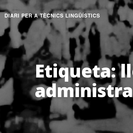
Aneu
al
DIARI PER A TÈCNICS LINGÜÍSTICS
contingut
Etiqueta:
l
administra