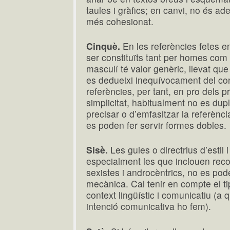
taules i gràfics; en canvi, no és ade
més cohesionat.
Cinquè.
En les referències fetes e
ser constituïts tant per homes com
masculí té valor genèric, llevat qu
es dedueixi inequívocament del con
referències, per tant, en pro dels p
simplicitat, habitualment no es dup
precisar o d’emfasitzar la referènci
es poden fer servir formes dobles.
Sisè.
Les guies o directrius d’estil 
especialment les que inclouen rec
sexistes i androcèntrics, no es po
mecànica. Cal tenir en compte el tipu
context lingüístic i comunicatiu (a
intenció comunicativa ho fem).