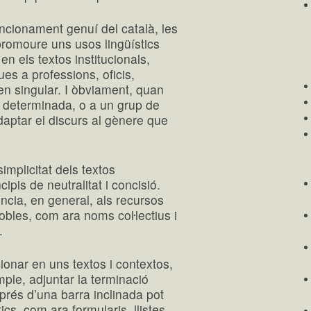
uncionament genuí del català, les
romoure uns usos lingüístics
en els textos institucionals,
es a professions, oficis,
en singular. I òbviament, quan
a determinada, o a un grup de
daptar el discurs al gènere que
simplicitat dels textos
cipis de neutralitat i concisió.
ncia, en general, als recursos
obles, com ara noms coŀlectius i
.
onar en uns textos i contextos,
ple, adjuntar la terminació
rés d’una barra inclinada pot
cs, com ara formularis, llistes,