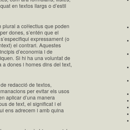
quat en textos llargs o d’estil
n plural a coŀlectius que poden
 per dones, s’entén que el
e s’especifiqui expressament (o
text) el contrari. Aquestes
rincipis d’economia i de
liquen. Si hi ha una voluntat de
a a dones i homes dins del text,
i de redacció de textos,
omanacions per evitar els usos
den aplicar d’una manera
s de text, el significat i el
 qui ens adrecem i amb quina