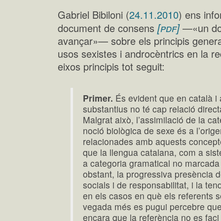
Gabriel Bibiloni (
24.11.2010
) ens inf
[pdf]
document de consens
—«un doc
avançar»— sobre els principis genera
usos sexistes i androcèntrics en la
eixos principis tot seguit:
Primer.
És evident que en català i 
substantius no té cap relació direc
Malgrat això, l’assimilació de la ca
noció biològica de sexe és a l’orig
relacionades amb aquests conceptes
que la llengua catalana, com a sist
a categoria gramatical no marcada 
obstant, la progressiva presència 
socials i de responsabilitat, i la t
en els casos en què els referents 
vegada més es pugui percebre que 
encara que la referència no es faci