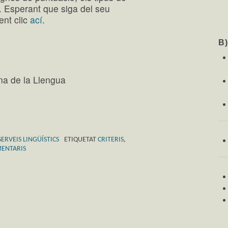
c.). Esperant que siga del seu
fent clic
ací
.
B
na de la Llengua
SERVEIS LINGÜÍSTICS
ETIQUETAT
CRITERIS
,
MENTARIS