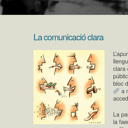
La comunicació clara
L’apu
lleng
clara 
públi
bloc 
a m
acced
La pa
la fa