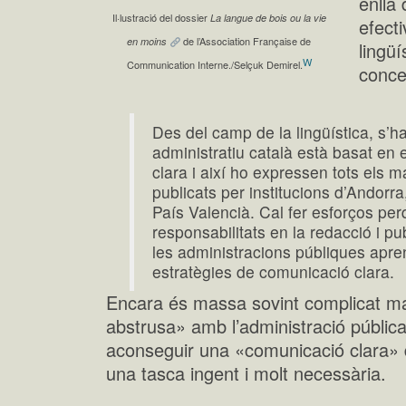
enllà
Il·lustració del dossier
La langue de bois ou la vie
efecti
de l’Association Française de
en moins
lingüí
W
Communication Interne./Selçuk Demirel.
conce
Des del camp de la lingüística, s’h
administratiu català està basat en 
clara i així ho expressen tots els m
publicats per institucions d’Andorra,
País Valencià. Cal fer esforços pe
responsabilitats en la redacció i p
les administracions públiques apre
estratègies de comunicació clara.
Encara és massa sovint complicat m
abstrusa» amb l’administració pública
aconseguir una «comunicació clara» de
una tasca ingent i molt necessària.