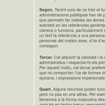
Segon.
Tenint cura de no trair el f
administracions públiques han de p
que permetin fer visibles les dones 
sobretot en les referències genèriqu
càrrecs o funcions, particularment 
un text fa referència a una person
persones del mateix sexe, s’ha d’a
correspon.
Tercer.
Cal afavorir la claredat i la 
administratius i respectar-hi els prin
Per aquest motiu, cal donar preferè
que no comporten l’ús de formes d
epicens, i expressions impersonals
Quart.
Alguns recursos poden funci
però no pas en uns altres. Per exem
femenina a la forma masculina desp
anar bé en textos breus i esquemàti