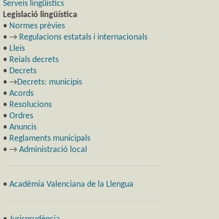
Serveis lingüístics
Legislació lingüística
•
Normes prèvies
• →
Regulacions estatals i internacionals
•
Lleis
•
Reials decrets
•
Decrets
• →
Decrets: municipis
•
Acords
•
Resolucions
•
Ordres
•
Anuncis
•
Reglaments municipals
• →
Administració local
•
Acadèmia Valenciana de la Llengua