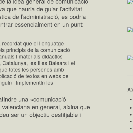
 de la idea general de comunicació
va que hauria de guiar l’activitat
stica de l’administració, es podria
ntrar essencialment en un punt:
a recordat que el llenguatge
els principis de la comunicació
anuals i materials didàctics
 Catalunya, les Illes Balears i el
rquè totes les persones amb
ublicació de textos en webs de
nguin i implementin les
A
atindre una «comunicació
 valenciana en general, aixina que
u ser un objectiu destitjable i