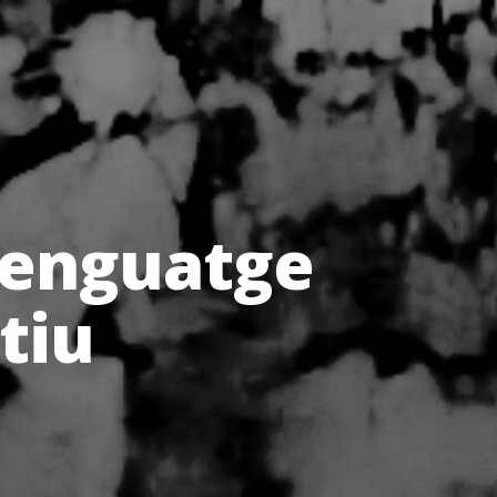
lenguatge
tiu