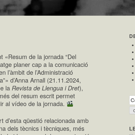
D
nt «Resum de la jornada “Del
uatge planer cap a la comunicació
en l’àmbit de l’Administració
ca”» d’Anna Arnall (21.11.2024,
de la
Revista de Llengua i Dret
),
és del resum escrit permet
Ce
ir al vídeo de la jornada.
rt d’esta qüestió relacionada amb
ena dels tècnics i tècniques, més
L