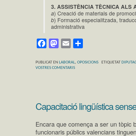
3. ASSISTÈNCIA TÈCNICA ALS
a
) Creació de materials de promoci
b
) Formació especialitzada, traduc
administrativa
Facebook
Mastodon
Email
Comparteix
PUBLICAT EN
LABORAL
,
OPOSICIONS
ETIQUETAT
DIPUTAC
VOSTRES COMENTARIS
Capacitació lingüística sense
Encara que comença a ser un tòpic b
funcionaris públics valencians tingue