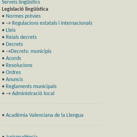
Serveis lingüístics
Legislació lingüística
•
Normes prèvies
• →
Regulacions estatals i internacionals
•
Lleis
•
Reials decrets
•
Decrets
• →
Decrets: municipis
•
Acords
•
Resolucions
•
Ordres
•
Anuncis
•
Reglaments municipals
• →
Administració local
•
Acadèmia Valenciana de la Llengua