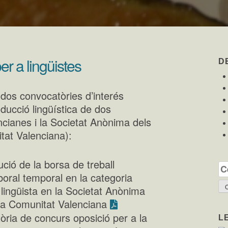
r a lingüistes
D
dos convocatòries d’interés
oducció lingüística de dos
encianes i la Societat Anònima dels
tat Valenciana):
ció de la borsa de treball
Ce
boral temporal en la categoria
 lingüista en la Societat Anònima
 la Comunitat Valenciana
ria de concurs oposició per a la
L