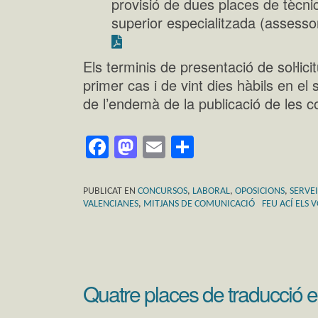
provisió de dues places de tècnic
superior especialitzada (assessor
Els terminis de presentació de soŀlici
primer cas i de vint dies hàbils en el
de l’endemà de la publicació de les c
Facebook
Mastodon
Email
Comparteix
PUBLICAT EN
CONCURSOS
,
LABORAL
,
OPOSICIONS
,
SERVEI
VALENCIANES
,
MITJANS DE COMUNICACIÓ
FEU ACÍ ELS
Quatre places de traducció e