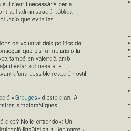
a suficient i necessària per a
ontra, l’administració pública
actuació que evite les
ons de voluntat dels polítics de
onseguir que els formularis o la
ïxca també en valencià amb
haja d’estar sotmesa a la
vant d’una possible reacció hostil
cció «
Greuges
» d’este diari. A
ostres simptomàtiques:
é dice? No le entiendo»: Un
minació lingüística a Beniparrell»