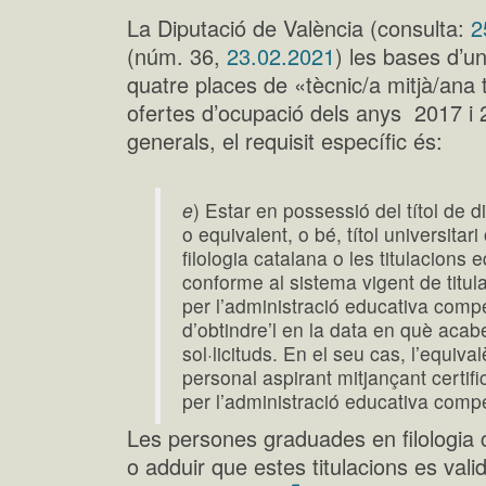
La Diputació de València (consulta:
2
(núm. 36,
23.02.2021
) les bases d’un
quatre places de «tècnic/a mitjà/ana 
ofertes d’ocupació dels anys 2017 i 
generals, el requisit específic és:
e
) Estar en possessió del títol de d
o equivalent, o bé, títol universitar
filologia catalana o les titulacion
conforme al sistema vigent de titul
per l’administració educativa comp
d’obtindre’l en la data en què acab
sol·licituds. En el seu cas, l’equiv
personal aspirant mitjançant certif
per l’administració educativa comp
Les persones graduades en filologia c
o adduir que estes titulacions es val