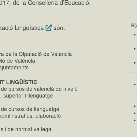
17, de la Conselleria d’Educació,
B
zació Lingüística
són:
va de la Diputació de València
ció de València
 ajuntaments
T LINGÜÍSTIC
 de cursos de valencià de nivell:
a, superior i llenguatge
ó de cursos de llenguatge
administratius, elaboració
es i de normativa legal