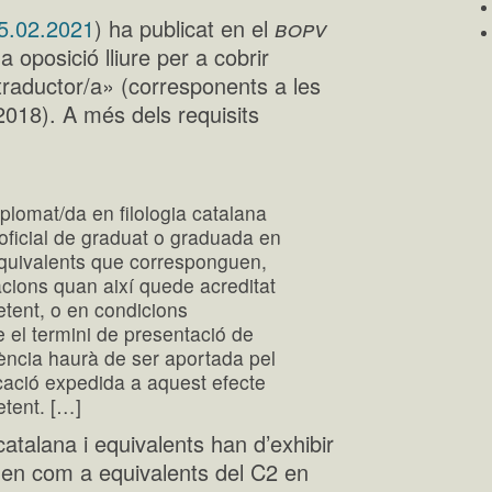
bopv
5.02.2021
) ha publicat en el
a oposició lliure per a cobrir
traductor/a» (corresponents a les
2018). A més dels requisits
iplomat/da en filologia catalana
i oficial de graduat o graduada en
s equivalents que corresponguen,
acions quan així quede acreditat
etent, o en condicions
e el termini de presentació de
alència haurà de ser aportada pel
icació expedida a aquest efecte
etent. […]
atalana i equivalents han d’exhibir
iden com a equivalents del C2 en