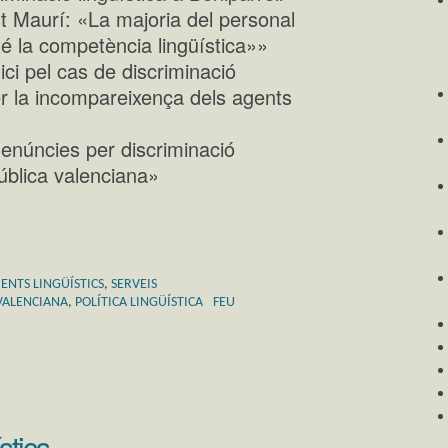
nt Maurí: «La majoria del personal
 té la competència lingüística»»
dici pel cas de discriminació
per la incompareixença dels agents
denúncies per discriminació
pública valenciana»
NTS LINGÜÍSTICS
,
SERVEIS
VALENCIANA
,
POLÍTICA LINGÜÍSTICA
FEU
stics