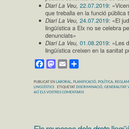
Diari La Veu,
22.07.2019
: «Vice
que treballa en la funció pública
Diari La Veu,
24.07.2019
: «El ju
lingüística a Elx no se celebra 
denunciats»
Diari La Veu,
01.08.2019
: «Les 
lingüística creixen en la sanitat 
Facebook
Mastodon
Email
Comparteix
PUBLICAT EN
LABORAL
,
PLANIFICACIÓ
,
POLÍTICA
,
REGLAME
LINGÜÍSTICS
ETIQUETAT
DISCRIMINACIÓ
,
GENERALITAT 
ACÍ ELS VOSTRES COMENTARIS
Els revessos dels drets lingüí