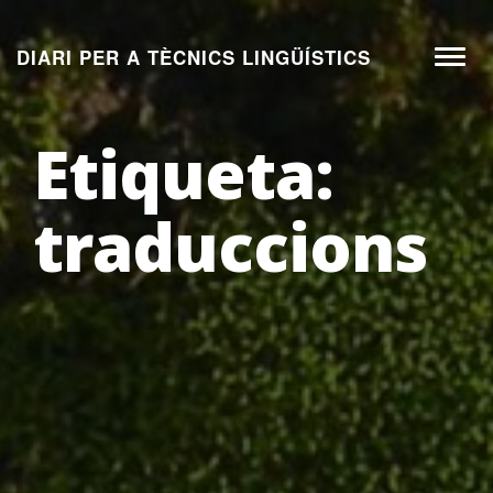
Aneu
al
DIARI PER A TÈCNICS LINGÜÍSTICS
Toggl
contingut
naviga
Etiqueta:
traduccions