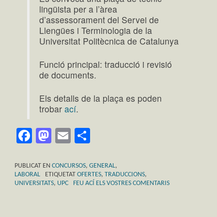
lingüista per a l’àrea
d’assessorament del Servei de
Llengües i Terminologia de la
Universitat Politècnica de Catalunya
Funció principal: traducció i revisió
de documents.
Els detalls de la plaça es poden
trobar
ací
.
Facebook
Mastodon
Email
Comparteix
PUBLICAT EN
CONCURSOS
,
GENERAL
,
LABORAL
ETIQUETAT
OFERTES
,
TRADUCCIONS
,
UNIVERSITATS
,
UPC
FEU ACÍ ELS VOSTRES COMENTARIS