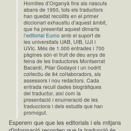
Homilies d’Organyà fins als nascuts
abans de 1950, tots els traductors
han quedat recollits en el primer
diccionari exhaustiu d’aquest àmbit,
que ha presentat aquest dimarts
l’editorial Eumo
amb el suport de
les universitats UAB, UIB, UJI i
UVic. Més de 1.000 entrades i 700
pàgines són el fruit de deu anys de
feina de les traductores Montserrat
Bacardí, Pilar Godayol i un nodrit
coŀlectiu de 84 coŀlaboradors, sis
assessors i nou redactors. Cada
entrada recull dades biogràfiques
del traductor, així com la
presentació i enumeració de les
traduccions i dels estudis que han
promogut.
Esperem que que les editorials i els mitjans
d’informació recorden que la traducció és