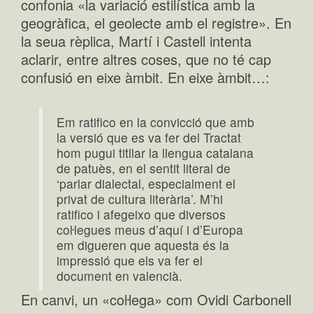
confonia «la variació estilística amb la
geogràfica, el geolecte amb el registre». En
la seua rèplica, Martí i Castell intenta
aclarir, entre altres coses, que no té cap
confusió en eixe àmbit. En eixe àmbit…:
Em ratifico en la convicció que amb
la versió que es va fer del Tractat
hom pugui titllar la llengua catalana
de patuès, en el sentit literal de
‘parlar dialectal, especialment el
privat de cultura literària’. M’hi
ratifico i afegeixo que diversos
coŀlegues meus d’aquí i d’Europa
em digueren que aquesta és la
impressió que els va fer el
document en valencià.
En canvi, un «coŀlega» com Ovidi Carbonell