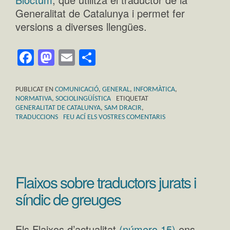
Generalitat de Catalunya i permet fer
versions a diverses llengües.
Facebook
Mastodon
Email
Comparteix
PUBLICAT EN
COMUNICACIÓ
,
GENERAL
,
INFORMÀTICA
,
NORMATIVA
,
SOCIOLINGÜÍSTICA
ETIQUETAT
GENERALITAT DE CATALUNYA
,
SAM DRACIR
,
TRADUCCIONS
FEU ACÍ ELS VOSTRES COMENTARIS
Flaixos sobre traductors jurats i
síndic de greuges
Els Flaixos d’actualitat
(número 15)
ens