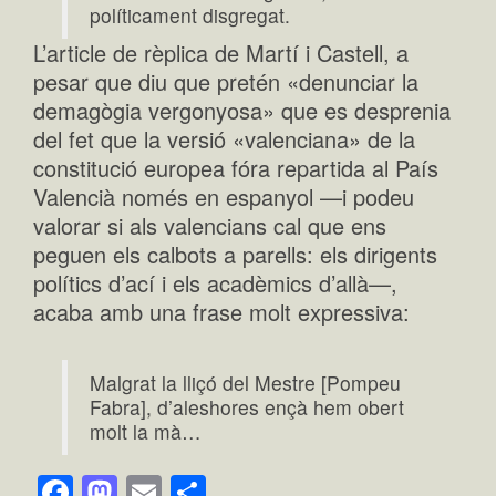
políticament disgregat.
L’article de rèplica de Martí i Castell, a
pesar que diu que pretén «denunciar la
demagògia vergonyosa» que es desprenia
del fet que la versió «valenciana» de la
constitució europea fóra repartida al País
Valencià només en espanyol —i podeu
valorar si als valencians cal que ens
peguen els calbots a parells: els dirigents
polítics d’ací i els acadèmics d’allà—,
acaba amb una frase molt expressiva:
Malgrat la lliçó del Mestre [Pompeu
Fabra], d’aleshores ençà hem obert
molt la mà…
Facebook
Mastodon
Email
Comparteix