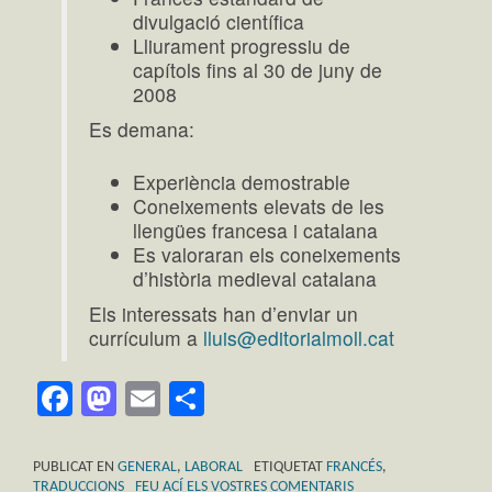
divulgació científica
Lliurament progressiu de
capítols fins al 30 de juny de
2008
Es demana:
Experiència demostrable
Coneixements elevats de les
llengües francesa i catalana
Es valoraran els coneixements
d’història medieval catalana
Els interessats han d’enviar un
currículum a
lluis@editorialmoll.cat
Facebook
Mastodon
Email
Comparteix
PUBLICAT EN
GENERAL
,
LABORAL
ETIQUETAT
FRANCÉS
,
TRADUCCIONS
FEU ACÍ ELS VOSTRES COMENTARIS