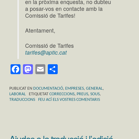
en la pròxima enquesta, no dubteu
a posar-vos en contacte amb la
Comissió de Tarifes!
Atentament,
Comissió de Tarifes
tarifes@aptic.cat
Facebook
Mastodon
Email
Comparteix
PUBLICAT EN
DOCUMENTACIÓ
,
EMPRESES
,
GENERAL
,
LABORAL
ETIQUETAT
CORRECCIONS
,
PREUS
,
SOUS
,
TRADUCCIONS
FEU ACÍ ELS VOSTRES COMENTARIS
Ajudes a la traducció i l’edició