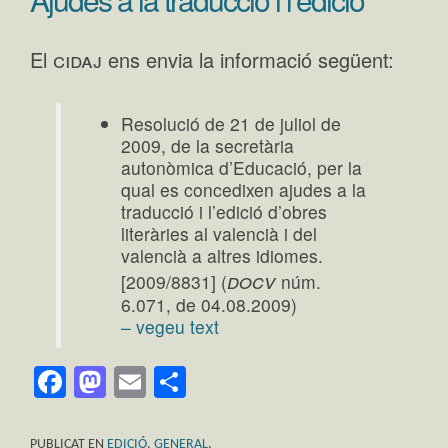
cidaj
El
ens envia la informació següent:
Resolució de 21 de juliol de
2009, de la secretària
autonòmica d’Educació, per la
qual es concedixen ajudes a la
traducció i l’edició d’obres
literàries al valencià i del
valencià a altres idiomes.
docv
[2009/8831] (
núm.
6.071, de 04.08.2009)
– vegeu text
Facebook
Mastodon
Email
Comparteix
PUBLICAT EN
EDICIÓ
,
GENERAL
,