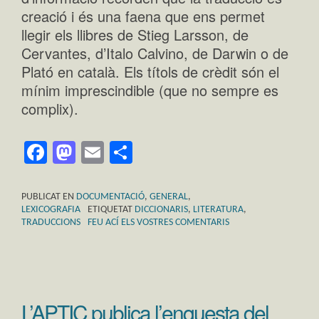
creació i és una faena que ens permet
llegir els llibres de Stieg Larsson, de
Cervantes, d’Italo Calvino, de Darwin o de
Plató en català. Els títols de crèdit són el
mínim imprescindible (que no sempre es
complix).
Facebook
Mastodon
Email
Comparteix
PUBLICAT EN
DOCUMENTACIÓ
,
GENERAL
,
LEXICOGRAFIA
ETIQUETAT
DICCIONARIS
,
LITERATURA
,
TRADUCCIONS
FEU ACÍ ELS VOSTRES COMENTARIS
L’APTIC publica l’enquesta del