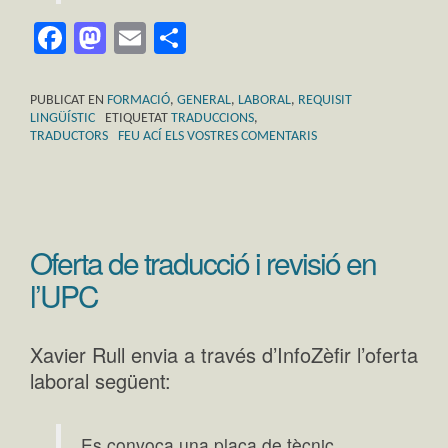
Facebook
Mastodon
Email
Comparteix
PUBLICAT EN
FORMACIÓ
,
GENERAL
,
LABORAL
,
REQUISIT
LINGÜÍSTIC
ETIQUETAT
TRADUCCIONS
,
TRADUCTORS
FEU ACÍ ELS VOSTRES COMENTARIS
Oferta de traducció i revisió en
l’UPC
Xavier Rull envia a través d’InfoZèfir l’oferta
laboral següent:
Es convoca una plaça de tècnic