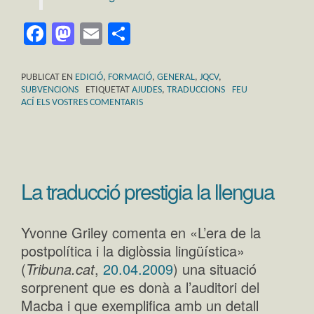
Facebook
Mastodon
Email
Comparteix
PUBLICAT EN
EDICIÓ
,
FORMACIÓ
,
GENERAL
,
JQCV
,
SUBVENCIONS
ETIQUETAT
AJUDES
,
TRADUCCIONS
FEU
ACÍ ELS VOSTRES COMENTARIS
La traducció prestigia la llengua
Yvonne Griley comenta en «L’era de la
postpolítica i la diglòssia lingüística»
(
Tribuna.cat
,
20.04.2009
) una situació
sorprenent que es donà a l’auditori del
Macba i que exemplifica amb un detall