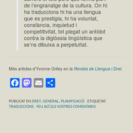
de l’engranatge de la cultura. On hi
ha traduccions hi ha una llengua
que es prestigia, hi ha voluntat,
constància, inquietud i
competitivitat, tot plegat un antídot
contra la diglòssia lingüística que
se’ns dibuixa a perpetuïtat.
Més articles d’Yvonne Griley en la
Revista de Llengua i Dret
.
Facebook
Mastodon
Email
Comparteix
PUBLICAT EN
DRET
,
GENERAL
,
PLANIFICACIÓ
ETIQUETAT
TRADUCCIONS
FEU ACÍ ELS VOSTRES COMENTARIS