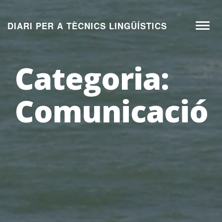
Aneu
al
DIARI PER A TÈCNICS LINGÜÍSTICS
Toggl
contingut
naviga
Categoria:
Comunicació