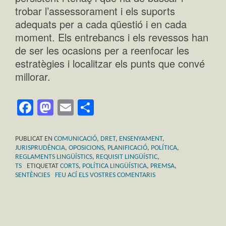
trobar l’assessorament i els suports
adequats per a cada qüestió i en cada
moment. Els entrebancs i els revessos han
de ser les ocasions per a reenfocar les
estratègies i localitzar els punts que convé
millorar.
Facebook
Mastodon
Email
Comparteix
PUBLICAT EN
COMUNICACIÓ
,
DRET
,
ENSENYAMENT
,
JURISPRUDÈNCIA
,
OPOSICIONS
,
PLANIFICACIÓ
,
POLÍTICA
,
REGLAMENTS LINGÜÍSTICS
,
REQUISIT LINGÜÍSTIC
,
TS
ETIQUETAT
CORTS
,
POLÍTICA LINGÜÍSTICA
,
PREMSA
,
SENTÈNCIES
FEU ACÍ ELS VOSTRES COMENTARIS