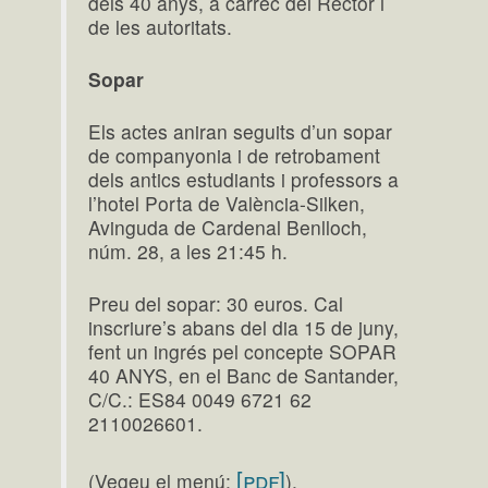
dels 40 anys, a càrrec del Rector i
de les autoritats.
Sopar
Els actes aniran seguits d’un sopar
de companyonia i de retrobament
dels antics estudiants i professors a
l’hotel Porta de València-Silken,
Avinguda de Cardenal Benlloch,
núm. 28, a les 21:45 h.
Preu del sopar: 30 euros. Cal
inscriure’s abans del dia 15 de juny,
fent un ingrés pel concepte SOPAR
40 ANYS, en el Banc de Santander,
C/C.: ES84 0049 6721 62
2110026601.
[pdf]
(Vegeu el menú:
).