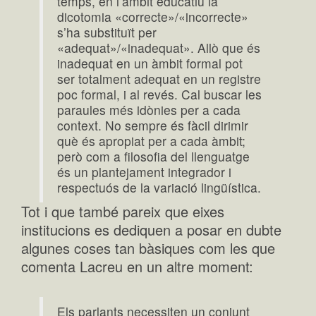
temps, en l’àmbit educatiu la
dicotomia «correcte»/«incorrecte»
s’ha substituït per
«adequat»/«inadequat». Allò que és
inadequat en un àmbit formal pot
ser totalment adequat en un registre
poc formal, i al revés. Cal buscar les
paraules més idònies per a cada
context. No sempre és fàcil dirimir
què és apropiat per a cada àmbit;
però com a filosofia del llenguatge
és un plantejament integrador i
respectuós de la variació lingüística.
Tot i que també pareix que eixes
institucions es dediquen a posar en dubte
algunes coses tan bàsiques com les que
comenta Lacreu en un altre moment:
Els parlants necessiten un conjunt