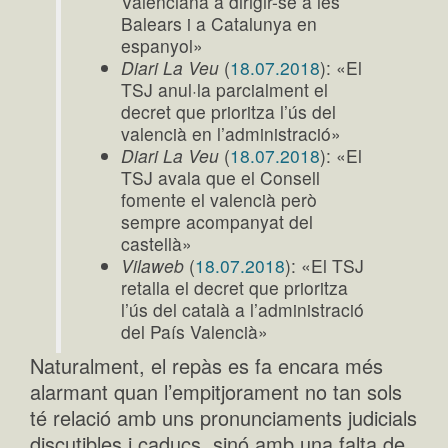
Valenciana a dirigir-se a les
Balears i a Catalunya en
espanyol»
Diari La Veu
(
18.07.2018
): «El
TSJ anul·la parcialment el
decret que prioritza l’ús del
valencià en l’administració»
Diari La Veu
(
18.07.2018
): «El
TSJ avala que el Consell
fomente el valencià però
sempre acompanyat del
castellà»
Vilaweb
(
18.07.2018
): «El TSJ
retalla el decret que prioritza
l’ús del català a l’administració
del País Valencià»
Naturalment, el repàs es fa encara més
alarmant quan l’empitjorament no tan sols
té relació amb uns pronunciaments judicials
discutibles i caducs, sinó amb una falta de