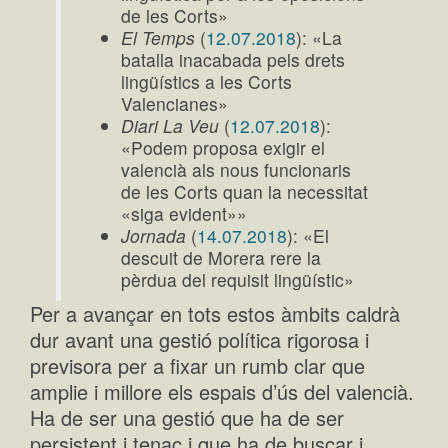
de les Corts»
El Temps
(
12.07.2018
): «La
batalla inacabada pels drets
lingüístics a les Corts
Valencianes»
Diari La Veu
(
12.07.2018
):
«Podem proposa exigir el
valencià als nous funcionaris
de les Corts quan la necessitat
«siga evident»»
Jornada
(
14.07.2018
): «El
descuit de Morera rere la
pèrdua del requisit lingüístic»
Per a avançar en tots estos àmbits caldrà
dur avant una gestió política rigorosa i
previsora per a fixar un rumb clar que
amplie i millore els espais d’ús del valencià.
Ha de ser una gestió que ha de ser
persistent i tenaç i que ha de buscar i