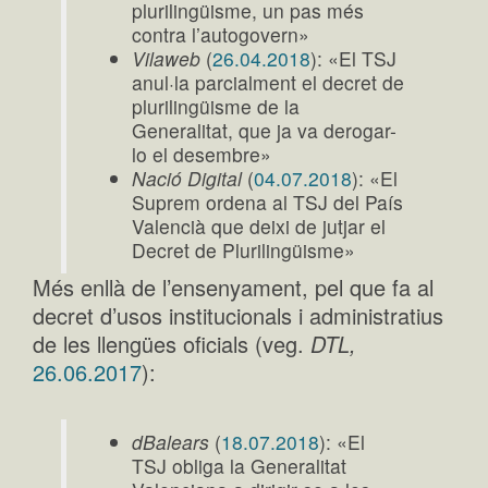
plurilingüisme, un pas més
contra l’autogovern»
Vilaweb
(
26.04.2018
): «El TSJ
anul·la parcialment el decret de
plurilingüisme de la
Generalitat, que ja va derogar-
lo el desembre»
Nació Digital
(
04.07.2018
): «El
Suprem ordena al TSJ del País
Valencià que deixi de jutjar el
Decret de Plurilingüisme»
Més enllà de l’ensenyament, pel que fa al
decret d’usos institucionals i administratius
de les llengües oficials (veg.
DTL,
26.06.2017
):
dBalears
(
18.07.2018
): «El
TSJ obliga la Generalitat