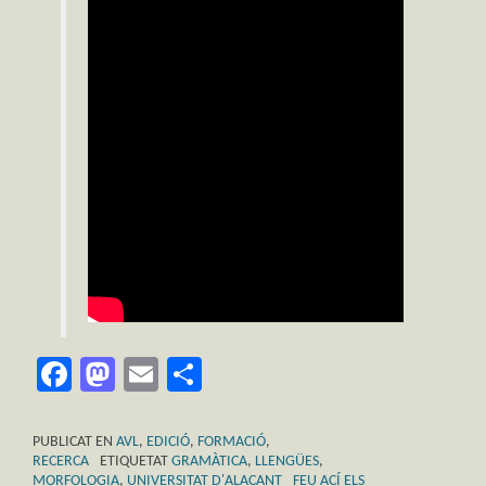
Facebook
Mastodon
Email
Comparteix
PUBLICAT EN
AVL
,
EDICIÓ
,
FORMACIÓ
,
RECERCA
ETIQUETAT
GRAMÀTICA
,
LLENGÜES
,
MORFOLOGIA
,
UNIVERSITAT D'ALACANT
FEU ACÍ ELS