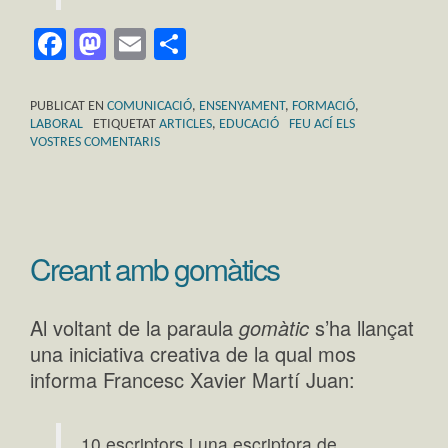
Facebook
Mastodon
Email
Comparteix
PUBLICAT EN
COMUNICACIÓ
,
ENSENYAMENT
,
FORMACIÓ
,
LABORAL
ETIQUETAT
ARTICLES
,
EDUCACIÓ
FEU ACÍ ELS
VOSTRES COMENTARIS
Creant amb gomàtics
Al voltant de la paraula
gomàtic
s’ha llançat
una iniciativa creativa de la qual mos
informa Francesc Xavier Martí Juan:
10 escriptors i una escriptora de