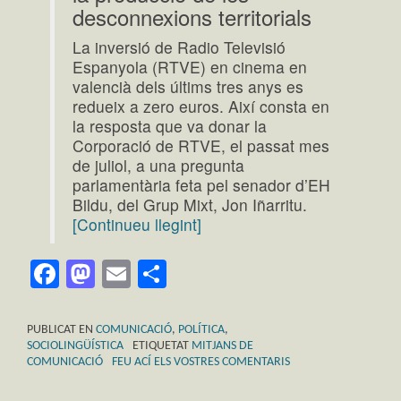
desconnexions territorials
La inversió de Radio Televisió
Espanyola (RTVE) en cinema en
valencià dels últims tres anys es
redueix a zero euros. Així consta en
la resposta que va donar la
Corporació de RTVE, el passat mes
de juliol, a una pregunta
parlamentària feta pel senador d’EH
Bildu, del Grup Mixt, Jon Iñarritu.
[Continueu llegint]
Facebook
Mastodon
Email
Comparteix
PUBLICAT EN
COMUNICACIÓ
,
POLÍTICA
,
SOCIOLINGÜÍSTICA
ETIQUETAT
MITJANS DE
COMUNICACIÓ
FEU ACÍ ELS VOSTRES COMENTARIS