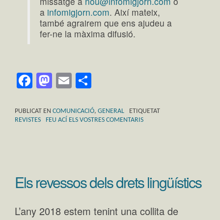
missatge a
nou@infomigjorn.com
o
a
infomigjorn.com
. Així mateix,
també agrairem que ens ajudeu a
fer-ne la màxima difusió.
Facebook
Mastodon
Email
Comparteix
PUBLICAT EN
COMUNICACIÓ
,
GENERAL
ETIQUETAT
REVISTES
FEU ACÍ ELS VOSTRES COMENTARIS
Els revessos dels drets lingüístics
L’any 2018 estem tenint una collita de