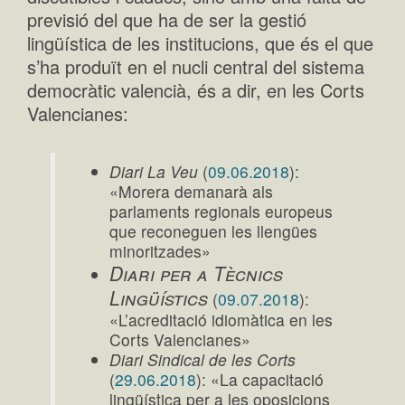
previsió del que ha de ser la gestió
lingüística de les institucions, que és el que
s’ha produït en el nucli central del sistema
democràtic valencià, és a dir, en les Corts
Valencianes:
Diari La Veu
(
09.06.2018
):
«Morera demanarà als
parlaments regionals europeus
que reconeguen les llengües
minoritzades»
Diari per a Tècnics
Lingüístics
(
09.07.2018
):
«L’acreditació idiomàtica en les
Corts Valencianes»
Diari Sindical de les Corts
(
29.06.2018
): «La capacitació
lingüística per a les oposicions