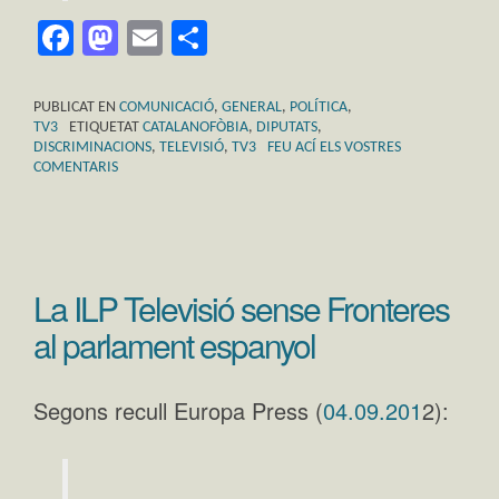
Facebook
Mastodon
Email
Comparteix
PUBLICAT EN
COMUNICACIÓ
,
GENERAL
,
POLÍTICA
,
TV3
ETIQUETAT
CATALANOFÒBIA
,
DIPUTATS
,
DISCRIMINACIONS
,
TELEVISIÓ
,
TV3
FEU ACÍ ELS VOSTRES
COMENTARIS
La ILP Televisió sense Fronteres
al parlament espanyol
Segons recull Europa Press (
04.09.201
2):