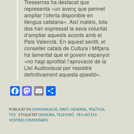
Tresserras ha destacat que
representa «un avenç que permet
ampliar l’oferta disponible en
llengua catalana». Així mateix, tots
dos han expressat la seva voluntat
d’ampliar aquests acords amb el
País Valencià. En aquest sentit, el
conseller català de Cultura i Mitjans
ha lamentat que el govern espanyol
«no hagi aprofitat l’aprovació de la
Llei Audiovisual per resoldre
definitivament aquesta qüestió».
Facebook
Mastodon
Email
Comparteix
PUBLICAT EN
COMUNICACIÓ
,
DRET
,
GENERAL
,
POLÍTICA
,
TV3
ETIQUETAT
CENSURA
,
TELEVISIÓ
FEU ACÍ ELS
VOSTRES COMENTARIS