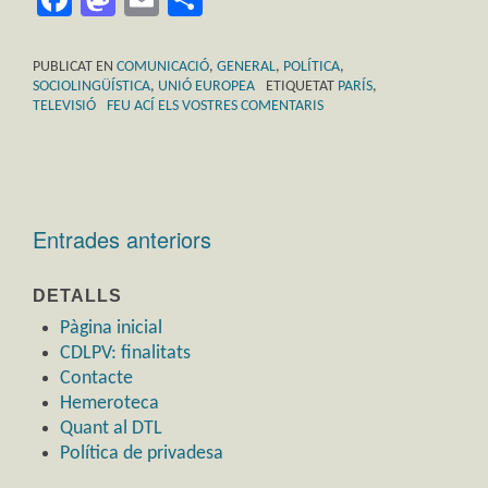
PUBLICAT EN
COMUNICACIÓ
,
GENERAL
,
POLÍTICA
,
SOCIOLINGÜÍSTICA
,
UNIÓ EUROPEA
ETIQUETAT
PARÍS
,
TELEVISIÓ
FEU ACÍ ELS VOSTRES COMENTARIS
Entrades anteriors
Navegació
d'entrades
DETALLS
Pàgina inicial
CDLPV: finalitats
Contacte
Hemeroteca
Quant al DTL
Política de privadesa