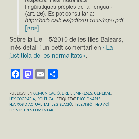
lingüístiques pròpies de la llengua»
(art. 26). Es pot consultar a:
http://boib.caib.es/pdf/2011002/mp5.pdf
[pdf]
.
Sobre la Llei 15/2010 de les Illes Balears,
més detall i un petit comentari en
«La
justíticia de les normalitats»
.
Facebook
Mastodon
Email
Comparteix
PUBLICAT EN
COMUNICACIÓ
,
DRET
,
EMPRESES
,
GENERAL
,
LEXICOGRAFIA
,
POLÍTICA
ETIQUETAT
DICCIONARIS
,
FLAIXOS D'ACTUALITAT
,
LEGISLACIÓ
,
TELEVISIÓ
FEU ACÍ
ELS VOSTRES COMENTARIS