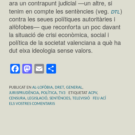
ara un contrapunt judicial —un altre, si
dtl
tenim en compte les sentències (veg.
)
contra les seues polítiques autoritàries i
aŀlòfobes— que reconforta un poc davant
la situació de crisi econòmica, social i
política de la societat valenciana a què ha
dut eixa ideologia sense valors.
Facebook
Mastodon
Email
Comparteix
PUBLICAT EN
AL·LOFÒBIA
,
DRET
,
GENERAL
,
JURISPRUDÈNCIA
,
POLÍTICA
,
TV3
ETIQUETAT
ACPV
,
CENSURA
,
LEGISLACIÓ
,
SENTÈNCIES
,
TELEVISIÓ
FEU ACÍ
ELS VOSTRES COMENTARIS