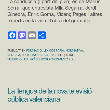
La conducció (i part del guió) és de Màrius
Serra, que entrevista Mila Segarra, Jordi
Ginebra, Enric Gomà, Vicenç Pagès i altres
experts en la vida i l’obra del gramàtic.
Facebook
Mastodon
Email
Comparteix
PUBLICAT EN
FORMACIÓ
,
LEXICOGRAFIA
,
NORMATIVA
,
RECERCA
,
SOCIOLINGÜÍSTICA
,
TV3
ETIQUETAT
TELEVISIÓ
FEU ACÍ ELS VOSTRES COMENTARIS
La llengua de la nova televisió
pública valenciana