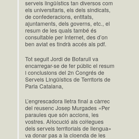
serveis lingüístics tan diversos com
els universitaris, els dels sindicats,
de confederacions, entitats,
ajuntaments, dels governs, etc., el
resum de les quals també és
consultable per Internet, des d’on
ben aviat es tindrà accés als pdf.
Tot seguit Jordi de Bofarull va
encarregar-se de fer públic el resum
i conclusions del 2n Congrés de
Serveis Lingüístics de Territoris de
Parla Catalana,
L’engrescadora lletra final a càrrec
del reusenc Josep Murgades «Per
paraules que són accions, les
vostres. Aŀlocució als coŀlegues
dels serveis territorials de llengua»
va donar pas a la cloenda de les