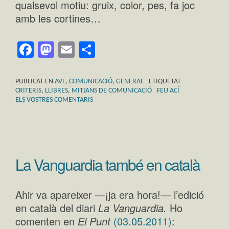
qualsevol motiu: gruix, color, pes, fa joc
amb les cortines…
Facebook
Mastodon
Email
Comparteix
PUBLICAT EN
AVL
,
COMUNICACIÓ
,
GENERAL
ETIQUETAT
CRITERIS
,
LLIBRES
,
MITJANS DE COMUNICACIÓ
FEU ACÍ
ELS VOSTRES COMENTARIS
La Vanguardia també en català
Ahir va apareixer —¡ja era hora!— l’edició
en català del diari
La Vanguardia.
Ho
comenten en
El Punt
(03.05.2011)
: