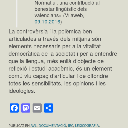
Normatiu’: una contribució al
benestar lingüístic dels
valencians» (Vilaweb,
09.10.2016
)
La controvèrsia i la polèmica ben
articulades a través dels mitjans són
elements necessaris per a la vitalitat
democràtica de la societat i per a entendre
que la llengua, més enllà d’objecte de
reflexió i estudi acadèmic, és un element
comú viu capaç d’articular i de difondre
totes les sensibilitats, les opinions i les
ideologies.
Facebook
Mastodon
Email
Comparteix
PUBLICAT EN
AVL
,
DOCUMENTACIÓ
,
IEC
,
LEXICOGRAFIA
,