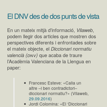
El DNV des de dos punts de vista
En un mateix mitjà d’informació,
Vilaweb
,
podem llegir dos articles que mostren dos
perspectives diferents i enfrontades sobre
el mateix objecte, el
Diccionari normatiu
(dnv)
valencià
que acaba de traure
l’Acadèmia Valenciana de la Llengua en
paper:
Francesc Esteve: «Calia un
altre –i ben contradictori–
diccionari normatiu?» (Vilaweb,
29.09.2016
)
Jordi Colomina: «El ‘Diccionari