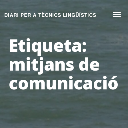
Aneu
al
DIARI PER A TÈCNICS LINGÜÍSTICS
Toggl
contingut
naviga
Etiqueta:
mitjans de
comunicació