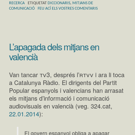
RECERCA
ETIQUETAT
DICCIONARIS
,
MITJANS DE
COMUNICACIÓ
FEU ACÍ ELS VOSTRES COMENTARIS
L’apagada dels mitjans en
valencià
tv3
rtvv
Van tancar
, després l’
i ara li toca
a Catalunya Ràdio. El dirigents del Partit
Popular espanyols i valencians han arrasat
els mitjans d’informació i comunicació
audiovisuals en valencià (veg. 324.cat,
22.01.2014
):
El govern espanyol obliga a apagar