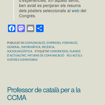
d’experiències. En aquest sentit,
ben aviat es penjaran els resums
dels pòsters seleccionats al
web
del
Congrés.
Facebook
Mastodon
Email
Comparteix
PUBLICAT EN
COMUNICACIÓ
,
EMPRESES
,
FORMACIÓ
,
GENERAL
,
INFORMÀTICA
,
RECERCA
,
SOCIOLINGÜÍSTICA
ETIQUETAT
CONGRESSOS
,
FLAIXOS
D'ACTUALITAT
,
MITJANS DE COMUNICACIÓ
FEU ACÍ ELS
VOSTRES COMENTARIS
Professor de català per a la
CCMA