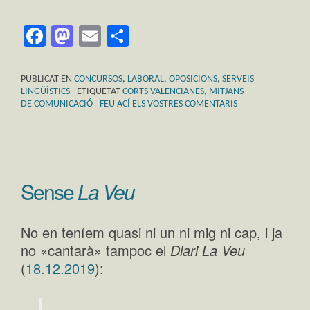
Facebook
Mastodon
Email
Comparteix
PUBLICAT EN
CONCURSOS
,
LABORAL
,
OPOSICIONS
,
SERVEIS
LINGÜÍSTICS
ETIQUETAT
CORTS VALENCIANES
,
MITJANS
DE COMUNICACIÓ
FEU ACÍ ELS VOSTRES COMENTARIS
Sense
La Veu
No en teníem quasi ni un ni mig ni cap, i ja
no «cantarà» tampoc el
Diari La Veu
(
18.12.2019
):