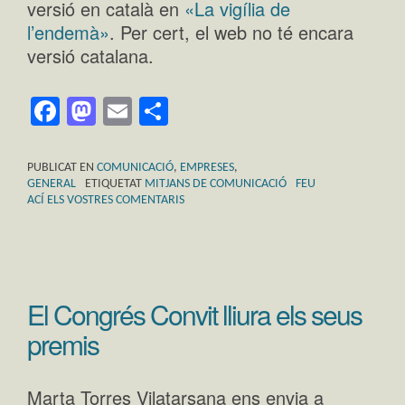
versió en català en
«La vigília de
l’endemà»
. Per cert, el web no té encara
versió catalana.
Facebook
Mastodon
Email
Comparteix
PUBLICAT EN
COMUNICACIÓ
,
EMPRESES
,
GENERAL
ETIQUETAT
MITJANS DE COMUNICACIÓ
FEU
ACÍ ELS VOSTRES COMENTARIS
El Congrés Convit lliura els seus
premis
Marta Torres Vilatarsana ens envia a