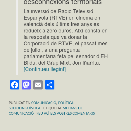
desconnexions territorials
La inversió de Radio Televisió
Espanyola (RTVE) en cinema en
valencià dels últims tres anys es
redueix a zero euros. Així consta en
la resposta que va donar la
Corporació de RTVE, el passat mes
de juliol, a una pregunta
parlamentària feta pel senador d’EH
Bildu, del Grup Mixt, Jon Iñarritu.
[Continueu llegint]
Facebook
Mastodon
Email
Comparteix
PUBLICAT EN
COMUNICACIÓ
,
POLÍTICA
,
SOCIOLINGÜÍSTICA
ETIQUETAT
MITJANS DE
COMUNICACIÓ
FEU ACÍ ELS VOSTRES COMENTARIS