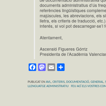
documents administratius d’ús freq
referències lingüístiques compleme
majúscules, les abreviacions, els s
lletra, els criteris de traducció, et
interés, si vol pot descarregar-se’l 
Atentament,
Ascensió Figueres Górriz
Presidenta de l’Acadèmia Valencia
Facebook
Mastodon
Email
Comparteix
PUBLICAT EN
AVL
,
CRITERIS
,
DOCUMENTACIÓ
,
GENERAL
,
LLENGUATGE ADMINISTRATIU
FEU ACÍ ELS VOSTRES CO