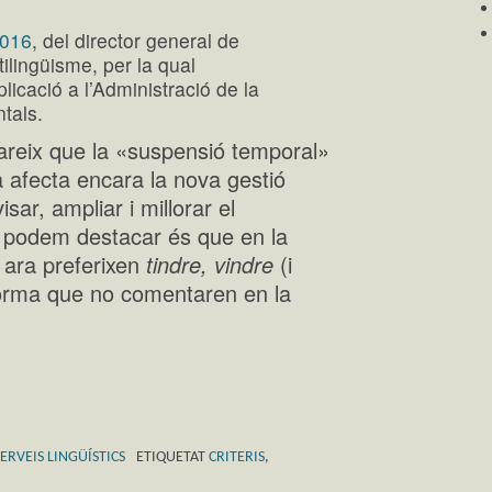
2016
, del director general de
tilingüisme, per la qual
licació a l’Administració de la
ntals.
areix que la «suspensió temporal»
a afecta encara la nova gestió
sar, ampliar i millorar el
 podem destacar és que en la
 ara preferixen
tindre, vindre
(i
forma que no comentaren en la
SERVEIS LINGÜÍSTICS
ETIQUETAT
CRITERIS
,