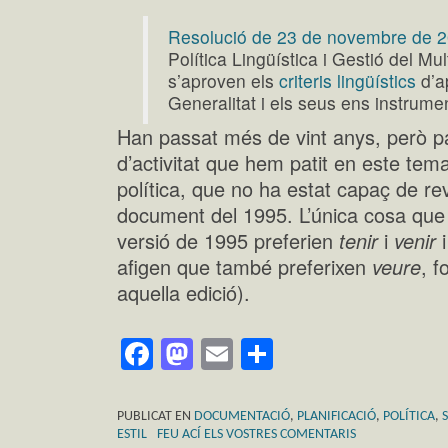
Resolució de 23 de novembre de 
Política Lingüística i Gestió del Mul
s’aproven els
criteris lingüístics
d’ap
Generalitat i els seus ens instrume
Han passat més de vint anys, però p
d’activitat que hem patit en este tem
política, que no ha estat capaç de revi
document del 1995. L’única cosa que
versió de 1995 preferien
tenir
i
venir
i
afigen que també preferixen
veure
, 
aquella edició).
Facebook
Mastodon
Email
Comparteix
PUBLICAT EN
DOCUMENTACIÓ
,
PLANIFICACIÓ
,
POLÍTICA
,
ESTIL
FEU ACÍ ELS VOSTRES COMENTARIS