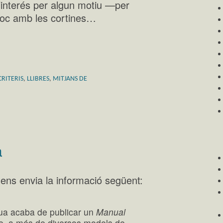
d’interés per algun motiu —per
a joc amb les cortines…
CRITERIS
,
LLIBRES
,
MITJANS DE
a
ens envia la informació següent:
ua acaba de publicar un
Manual
, a més de diversos models de