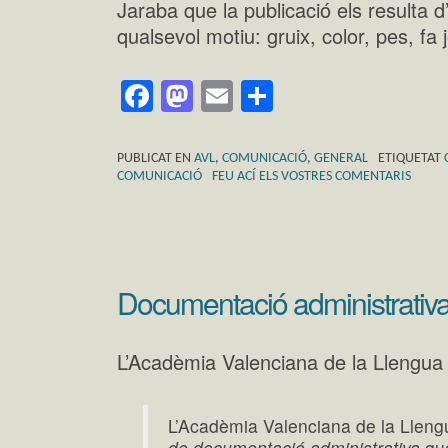
Jaraba que la publicació els resulta 
qualsevol motiu: gruix, color, pes, f
Facebook
Mastodon
Email
Comparteix
PUBLICAT EN
AVL
,
COMUNICACIÓ
,
GENERAL
ETIQUETAT
COMUNICACIÓ
FEU ACÍ ELS VOSTRES COMENTARIS
Documentació administrativ
L’Acadèmia Valenciana de la Llengua 
L’Acadèmia Valenciana de la Lleng
de documentació administrativa
que