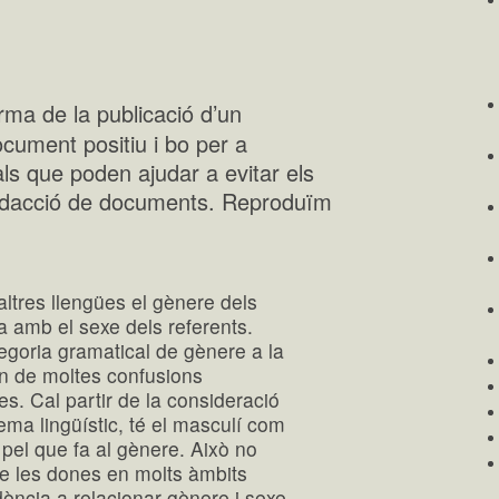
orma de la publicació d’un
ument positiu i bo per a
ls que poden ajudar a evitar els
 redacció de documents. Reproduïm
altres llengües el gènere dels
ta amb el sexe dels referents.
tegoria gramatical de gènere a la
en de moltes confusions
. Cal partir de la consideració
ema lingüístic, té el masculí com
pel que fa al gènere. Això no
de les dones en molts àmbits
endència a relacionar gènere i sexe