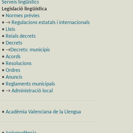
Serveis lingüístics
Legislació lingüística
•
Normes prèvies
• →
Regulacions estatals i internacionals
•
Lleis
•
Reials decrets
•
Decrets
• →
Decrets: municipis
•
Acords
•
Resolucions
•
Ordres
•
Anuncis
•
Reglaments municipals
• →
Administració local
•
Acadèmia Valenciana de la Llengua