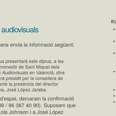
B
s audiovisuals
ens envia la informació següent:
a presentarà este dijous, a les
 monestir de Sant Miquel dels
ns Audiovisuals en Valencià,
dins
rà presidit per la consellera de
amb la presència del director
ana, José López Jaraba.
d’espai, demanen la confirmació
0 89 / 96 387 40 90). Suposem que
Lola Johnson i a José López