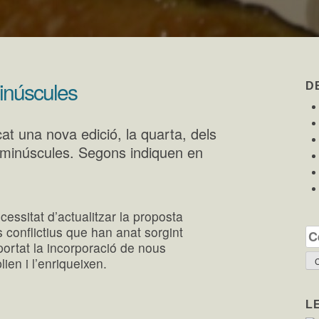
minúscules
D
at una nova edició, la quarta, dels
 i minúscules. Segons indiquen en
essitat d’actualitzar la proposta
s conflictius que han anat sorgint
Ce
ortat la incorporació de nous
ien i l’enriqueixen.
L