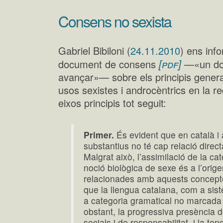
Consens no sexista
Gabriel Bibiloni (
24.11.2010
) ens inf
[pdf]
document de consens
—«un doc
avançar»— sobre els principis genera
usos sexistes i androcèntrics en la
eixos principis tot seguit:
Primer.
És evident que en català i 
substantius no té cap relació direc
Malgrat això, l’assimilació de la ca
noció biològica de sexe és a l’orig
relacionades amb aquests conceptes
que la llengua catalana, com a sist
a categoria gramatical no marcada 
obstant, la progressiva presència 
socials i de responsabilitat, i la t