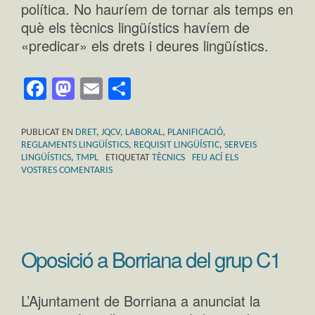
política. No hauríem de tornar als temps en
què els tècnics lingüístics havíem de
«predicar» els drets i deures lingüístics.
Facebook
Mastodon
Email
Comparteix
PUBLICAT EN
DRET
,
JQCV
,
LABORAL
,
PLANIFICACIÓ
,
REGLAMENTS LINGÜÍSTICS
,
REQUISIT LINGÜÍSTIC
,
SERVEIS
LINGÜÍSTICS
,
TMPL
ETIQUETAT
TÈCNICS
FEU ACÍ ELS
VOSTRES COMENTARIS
Oposició a Borriana del grup C1
L’Ajuntament de Borriana a anunciat la