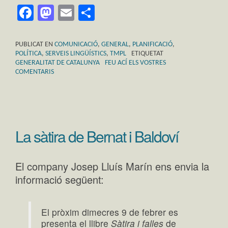
Facebook
Mastodon
Email
Comparteix
PUBLICAT EN
COMUNICACIÓ
,
GENERAL
,
PLANIFICACIÓ
,
POLÍTICA
,
SERVEIS LINGÜÍSTICS
,
TMPL
ETIQUETAT
GENERALITAT DE CATALUNYA
FEU ACÍ ELS VOSTRES
COMENTARIS
La sàtira de Bernat i Baldoví
El company Josep Lluís Marín ens envia la
informació següent:
El pròxim dimecres 9 de febrer es
presenta el llibre
Sàtira i falles
de