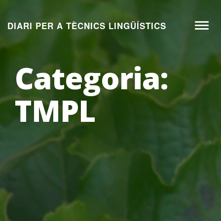
Aneu
al
DIARI PER A TÈCNICS LINGÜÍSTICS
Toggl
contingut
naviga
Categoria:
TMPL