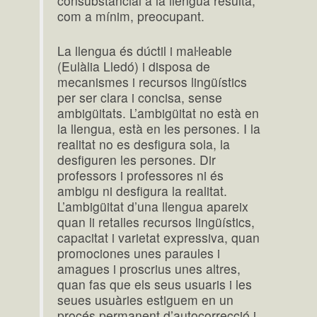
consubstancial a la llengua resulta,
com a mínim, preocupant.
La llengua és dúctil i maŀleable
(Eulàlia Lledó) i disposa de
mecanismes i recursos lingüístics
per ser clara i concisa, sense
ambigüitats. L’ambigüitat no està en
la llengua, està en les persones. I la
realitat no es desfigura sola, la
desfiguren les persones. Dir
professors i professores ni és
ambigu ni desfigura la realitat.
L’ambigüitat d’una llengua apareix
quan li retalles recursos lingüístics,
capacitat i varietat expressiva, quan
promociones unes paraules i
amagues i proscrius unes altres,
quan fas que els seus usuaris i les
seues usuàries estiguem en un
procés permanent d’autocorrecció i