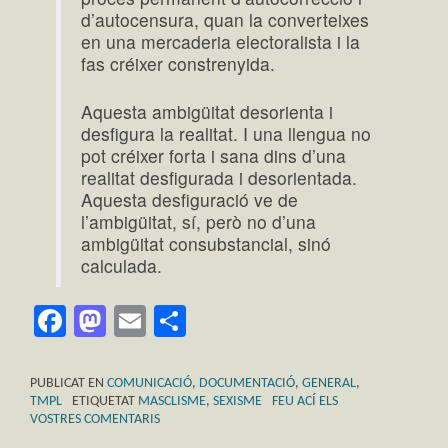
d’autocensura, quan la converteixes
en una mercaderia electoralista i la
fas créixer constrenyida.
Aquesta ambigüitat desorienta i
desfigura la realitat. I una llengua no
pot créixer forta i sana dins d’una
realitat desfigurada i desorientada.
Aquesta desfiguració ve de
l’ambigüitat, sí, però no d’una
ambigüitat consubstancial, sinó
calculada.
Facebook
Mastodon
Email
Comparteix
PUBLICAT EN
COMUNICACIÓ
,
DOCUMENTACIÓ
,
GENERAL
,
TMPL
ETIQUETAT
MASCLISME
,
SEXISME
FEU ACÍ ELS
VOSTRES COMENTARIS