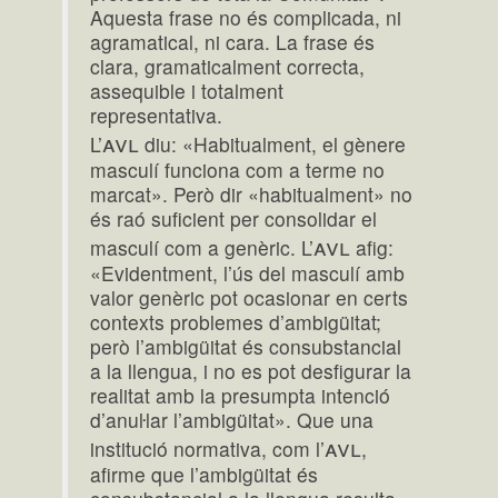
Aquesta frase no és complicada, ni
agramatical, ni cara. La frase és
clara, gramaticalment correcta,
assequible i totalment
representativa.
avl
L’
diu: «Habitualment, el gènere
masculí funciona com a terme no
marcat». Però dir «habitualment» no
és raó suficient per consolidar el
avl
masculí com a genèric. L’
afig:
«Evidentment, l’ús del masculí amb
valor genèric pot ocasionar en certs
contexts problemes d’ambigüitat;
però l’ambigüitat és consubstancial
a la llengua, i no es pot desfigurar la
realitat amb la presumpta intenció
d’anuŀlar l’ambigüitat». Que una
avl
institució normativa, com l’
,
afirme que l’ambigüitat és