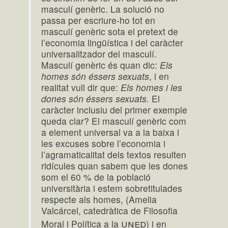
masculí genèric. La solució no
passa per escriure-ho tot en
masculí genèric sota el pretext de
l’economia lingüística i del caràcter
universalitzador del masculí.
Masculí genèric és quan dic:
Els
homes són éssers sexuats
, i en
realitat vull dir que:
Els homes i les
dones són éssers sexuats.
El
caràcter inclusiu del primer exemple
queda clar? El masculí genèric com
a element universal va a la baixa i
les excuses sobre l’economia i
l’agramaticalitat dels textos resulten
ridícules quan sabem que les dones
som el 60 % de la població
universitària i estem sobretitulades
respecte als homes, (Amelia
Valcárcel, catedràtica de Filosofia
uned
Moral i Política a la
) i en