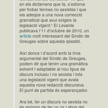
en els dictàmens que fa, s’esforce
per trobar termes no sexistes i que
els adeqüe a una nova correcció
gramatical que avui exigeix la
legislació vigent.” El
Levante
publicava l’11 d’octubre de 2010, un
article
molt interessant del Síndic de
Greuges sobre aquesta qüestió.
Així doncs i d’acord amb la línia
argumental del Síndic de Greuges,
podem dir que tenim una gramàtica
solvent i adaptable al nou tipus de
discurs inclusiu i no sexista i tota
una legislació vigent que avala
aquesta nova redacció discursiva.
El punt de partida és esperançador.
Ara bé, fer un discurs no sexista no
és sinònim de fer un ús i abús del