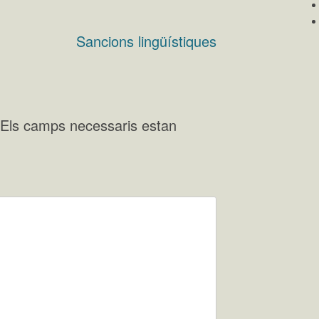
Sancions lingüístiques
Els camps necessaris estan