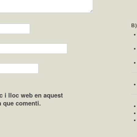
B
c i lloc web en aquest
a que comenti.