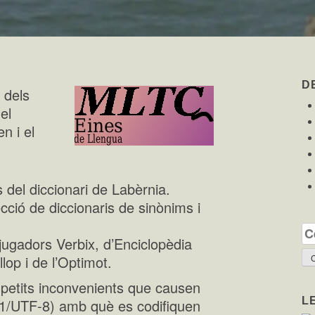
D
 dels
el
n i el
 del diccionari de Labèrnia.
ció de diccionaris de sinònims i
Ce
jugadors Verbix, d’Enciclopèdia
lop i de l’Optimot.
s petits inconvenients que causen
L
-1/UTF-8) amb què es codifiquen