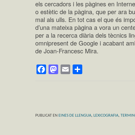
els cercadors i les pàgines en Internet
o estètic de la pàgina, que per ara 
mal als ulls. En tot cas el que és im
d’una mateixa pàgina a vora un centen
per a la recerca diària dels tècnics l
omnipresent de Google i acabant amb 
de Joan-Francesc Mira.
Facebook
Mastodon
Email
Comparteix
PUBLICAT EN
EINES DE LLENGUA
,
LEXICOGRAFIA
,
TERMIN