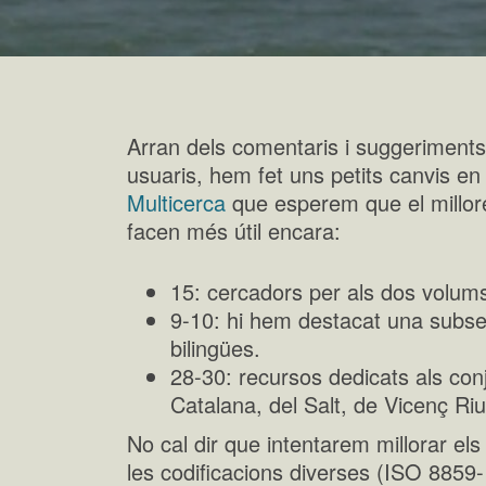
Arran dels comentaris i suggeriments
usuaris, hem fet uns petits canvis en 
Multicerca
que esperem que el millore
facen més útil encara:
15: cercadors per als dos volums
9-10: hi hem destacat una subsec
bilingües.
28-30: recursos dedicats als con
Catalana, del Salt, de Vicenç Riul
No cal dir que intentarem millorar el
les codificacions diverses (ISO 8859