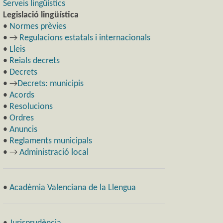
Serveis lingüístics
Legislació lingüística
•
Normes prèvies
• →
Regulacions estatals i internacionals
•
Lleis
•
Reials decrets
•
Decrets
• →
Decrets: municipis
•
Acords
•
Resolucions
•
Ordres
•
Anuncis
•
Reglaments municipals
• →
Administració local
•
Acadèmia Valenciana de la Llengua