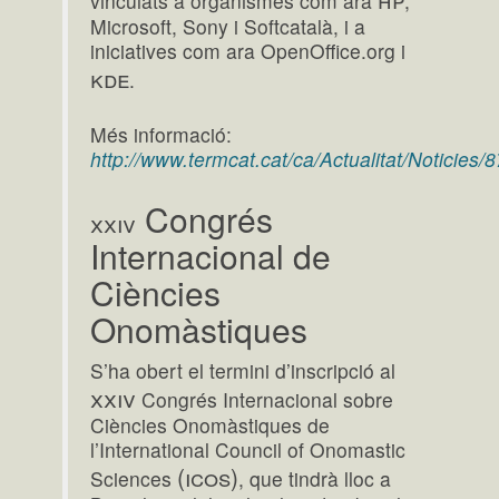
vinculats a organismes com ara
,
Microsoft, Sony i Softcatalà, i a
iniciatives com ara OpenOffice.org i
kde
.
Més informació:
http://www.termcat.cat/ca/Actualitat/Noticies/8
Congrés
xxiv
Internacional de
Ciències
Onomàstiques
S’ha obert el termini d’inscripció al
xxiv
Congrés Internacional sobre
Ciències Onomàstiques de
l’International Council of Onomastic
(icos)
Sciences
, que tindrà lloc a