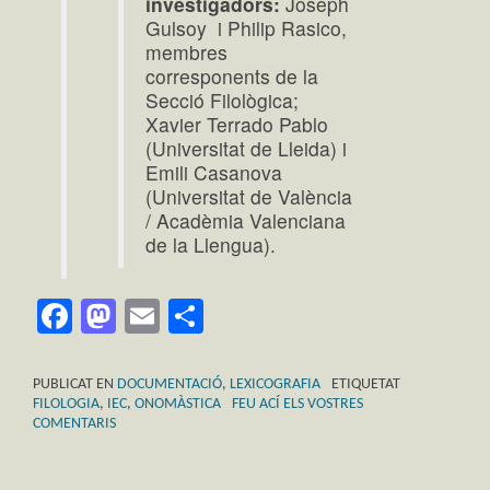
investigadors:
Joseph
Gulsoy i Philip Rasico,
membres
corresponents de la
Secció Filològica;
Xavier Terrado Pablo
(Universitat de Lleida) i
Emili Casanova
(Universitat de València
/ Acadèmia Valenciana
de la Llengua).
Facebook
Mastodon
Email
Comparteix
PUBLICAT EN
DOCUMENTACIÓ
,
LEXICOGRAFIA
ETIQUETAT
FILOLOGIA
,
IEC
,
ONOMÀSTICA
FEU ACÍ ELS VOSTRES
COMENTARIS