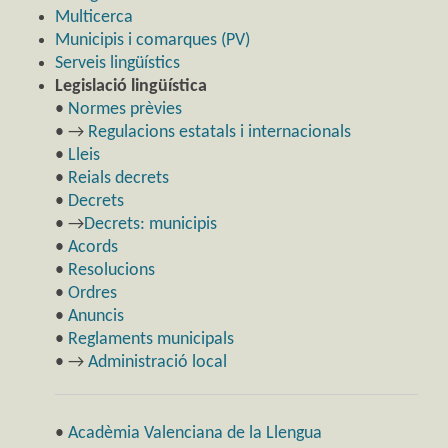
Multicerca
Municipis i comarques (PV)
Serveis lingüístics
Legislació lingüística
•
Normes prèvies
• →
Regulacions estatals i internacionals
•
Lleis
•
Reials decrets
•
Decrets
• →
Decrets: municipis
•
Acords
•
Resolucions
•
Ordres
•
Anuncis
•
Reglaments municipals
• →
Administració local
•
Acadèmia Valenciana de la Llengua