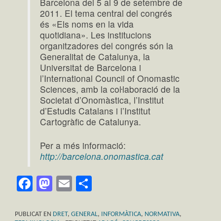
Barcelona del 5 al 9 de setembre de
2011. El tema central del congrés
és «Els noms en la vida
quotidiana». Les institucions
organitzadores del congrés són la
Generalitat de Catalunya, la
Universitat de Barcelona i
l’International Council of Onomastic
Sciences, amb la coŀlaboració de la
Societat d’Onomàstica, l’Institut
d’Estudis Catalans i l’Institut
Cartogràfic de Catalunya.
Per a més informació:
http://barcelona.onomastica.cat
Facebook
Mastodon
Email
Comparteix
PUBLICAT EN
DRET
,
GENERAL
,
INFORMÀTICA
,
NORMATIVA
,