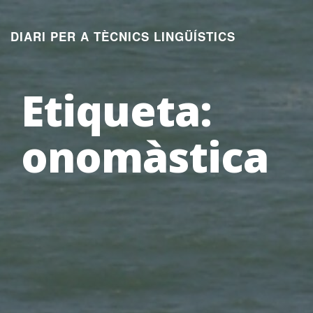
Aneu
al
DIARI PER A TÈCNICS LINGÜÍSTICS
contingut
Etiqueta:
onomàstica