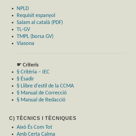
NPLD
Requisit espanyol
Salam al català (PDF)
TL-GV
TMPL (borsa GV)
Viasona
☛ Criteris
§ Critèria – IEC
§ Ésadir
§ Llibre d'estil de la CCMA
§ Manual de Correcció
§ Manual de Redacció
C) TÈCNICS I TÈCNIQUES
Això És Com Tot
Amb Certa Calma