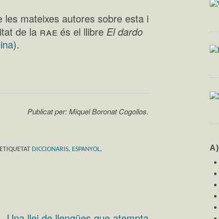
e les mateixes autores sobre esta i
rae
itat de la
és el llibre
El dardo
ina
).
Publicat per: Miquel Boronat Cogollos.
A
ETIQUETAT
DICCIONARIS
,
ESPANYOL
,
Una llei de llengües que atempta