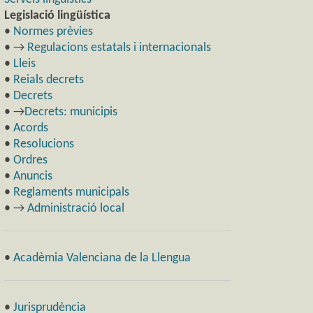
Legislació lingüística
•
Normes prèvies
• →
Regulacions estatals i internacionals
•
Lleis
•
Reials decrets
•
Decrets
• →
Decrets: municipis
•
Acords
•
Resolucions
•
Ordres
•
Anuncis
•
Reglaments municipals
• →
Administració local
•
Acadèmia Valenciana de la Llengua
•
Jurisprudència