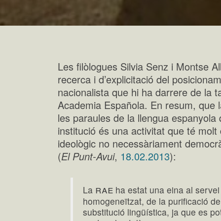
Les filòlogues Silvia Senz i Montse A
recerca i d’explicitació del posiciona
nacionalista que hi ha darrere de la t
Academia Española. En resum, que la
les paraules de la llengua espanyola q
institució és una activitat que té molt
ideològic no necessàriament democrà
(
El Punt-Avui
,
18.02.2013
):
rae
La
ha estat una eina al servei d
homogeneïtzat, de la purificació de
substitució lingüística, ja que es po