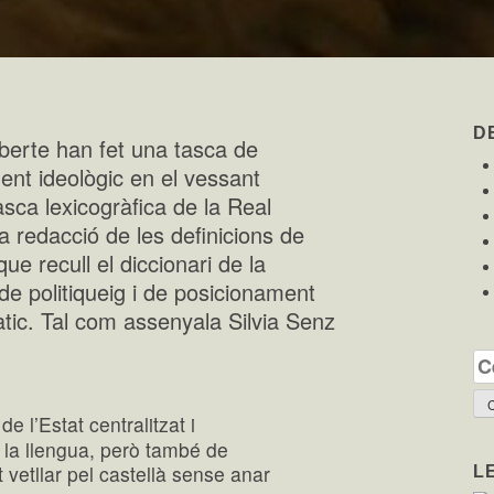
D
lberte han fet una tasca de
ment ideològic en el vessant
asca lexicogràfica de la Real
 redacció de les definicions de
ue recull el diccionari de la
 de politiqueig i de posicionament
tic. Tal com assenyala Silvia Senz
Ce
e l’Estat centralitzat i
 la llengua, però també de
t vetllar pel castellà sense anar
L