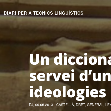
Aneu
al
DIARI PER A TÈCNICS LINGÜÍSTICS
contingut
Un dicciona
servei d’u
ideologies
DJ, 09.05.2013 -
CASTELLÀ
,
DRET
,
GENERAL
,
LE