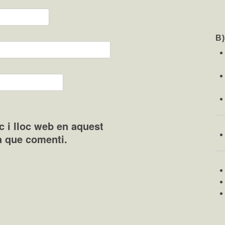
B
c i lloc web en aquest
a que comenti.