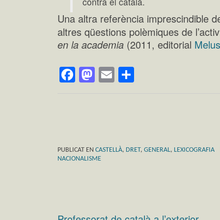
contra el català.
Una altra referència imprescindible d
altres qüestions polèmiques de l’activ
en la academia
(2011, editorial
Melus
Facebook
Mastodon
Email
Comparteix
PUBLICAT EN
CASTELLÀ
,
DRET
,
GENERAL
,
LEXICOGRAFIA
NACIONALISME
Professorat de català a l’exterior