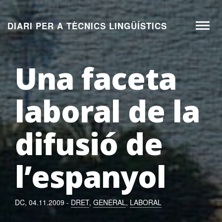
Aneu
al
DIARI PER A TÈCNICS LINGÜÍSTICS
Toggl
contingut
naviga
Una faceta
laboral de la
difusió de
l’espanyol
DC, 04.11.2009 -
DRET
,
GENERAL
,
LABORAL