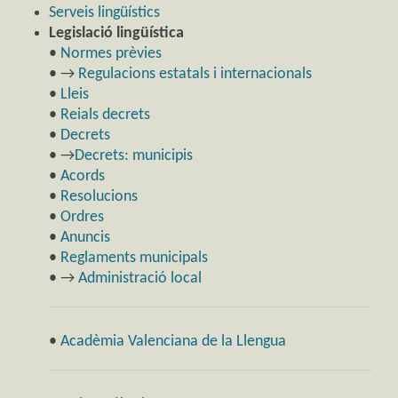
Serveis lingüístics
Legislació lingüística
•
Normes prèvies
• →
Regulacions estatals i internacionals
•
Lleis
•
Reials decrets
•
Decrets
• →
Decrets: municipis
•
Acords
•
Resolucions
•
Ordres
•
Anuncis
•
Reglaments municipals
• →
Administració local
•
Acadèmia Valenciana de la Llengua