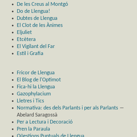
De les Creus al Montgó
Do de Llengua!
Dubtes de Llengua
El Clot de les Ànimes
Eljuliet
Etcètera
El Vigilant del Far
Estil i Grafia
Fricor de Llengua
El Blog de l'Optimot
Fica-hi la Llengua
Gazophylacium
Lletres i Tics
Normativa: des dels Parlants i per als Parlants
―
Abelard Saragossà
Per a Lectura i Decoració
Pren la Paraula
Qüestions Puntuals de Llengua