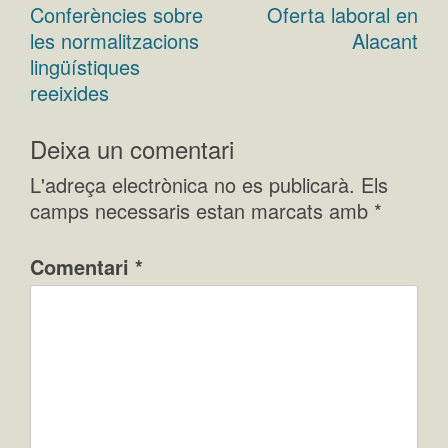
Conferències sobre
Oferta laboral en
Navegació
les normalitzacions
Alacant
d'entrades
lingüístiques
reeixides
Deixa un comentari
L'adreça electrònica no es publicarà.
Els
camps necessaris estan marcats amb
*
Comentari
*