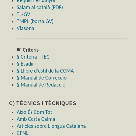
Requisit espanyol
Salam al català (PDF)
TL-GV
TMPL (borsa GV)
Viasona
☛ Criteris
§ Critèria – IEC
§ Ésadir
§ Llibre d'estil de la CCMA
§ Manual de Correcció
§ Manual de Redacció
C) TÈCNICS I TÈCNIQUES
Això És Com Tot
Amb Certa Calma
Articles sobre Llengua Catalana
CPNL