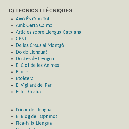
C) TÈCNICS I TÈCNIQUES
Això És Com Tot
Amb Certa Calma
Articles sobre Llengua Catalana
CPNL
De les Creus al Montgó
Do de Llengua!
Dubtes de Llengua
El Clot de les Ànimes
Eljuliet
Etcètera
El Vigilant del Far
Estil i Grafia
Fricor de Llengua
El Blog de l'Optimot
Fica-hi la Llengua