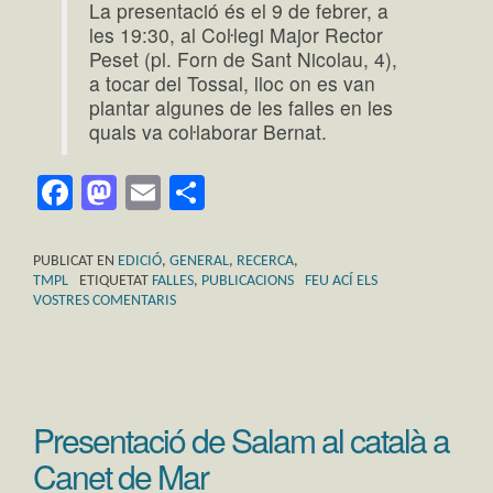
La presentació és el 9 de febrer, a
les 19:30, al Coŀlegi Major Rector
Peset (pl. Forn de Sant Nicolau, 4),
a tocar del Tossal, lloc on es van
plantar algunes de les falles en les
quals va coŀlaborar Bernat.
Facebook
Mastodon
Email
Comparteix
PUBLICAT EN
EDICIÓ
,
GENERAL
,
RECERCA
,
TMPL
ETIQUETAT
FALLES
,
PUBLICACIONS
FEU ACÍ ELS
VOSTRES COMENTARIS
Presentació de Salam al català a
Canet de Mar