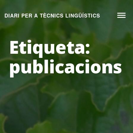
Aneu
al
DIARI PER A TÈCNICS LINGÜÍSTICS
Toggl
contingut
naviga
Etiqueta:
publicacions