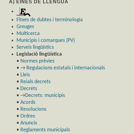
A) EINES DE LLENGUA
Fitxes de dubtes i terminologia
Greuges
Multicerca
Municipis i comarques (PV)
Serveis lingüístics
Legislació lingüística
•
Normes prèvies
• →
Regulacions estatals i internacionals
•
Lleis
•
Reials decrets
•
Decrets
• →
Decrets: municipis
•
Acords
•
Resolucions
•
Ordres
•
Anuncis
•
Reglaments municipals