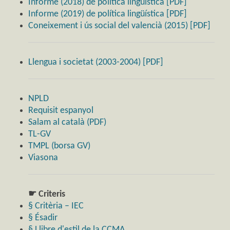
Informe (2018) de política lingüística [PDF]
Informe (2019) de política lingüística [PDF]
Coneixement i ús social del valencià (2015) [PDF]
Llengua i societat (2003-2004) [PDF]
NPLD
Requisit espanyol
Salam al català (PDF)
TL-GV
TMPL (borsa GV)
Viasona
☛ Criteris
§ Critèria – IEC
§ Ésadir
§ Llibre d'estil de la CCMA