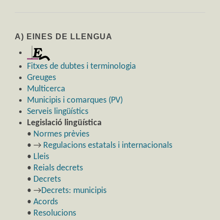
A) EINES DE LLENGUA
Fitxes de dubtes i terminologia
Greuges
Multicerca
Municipis i comarques (PV)
Serveis lingüístics
Legislació lingüística
•
Normes prèvies
• →
Regulacions estatals i internacionals
•
Lleis
•
Reials decrets
•
Decrets
• →
Decrets: municipis
•
Acords
•
Resolucions