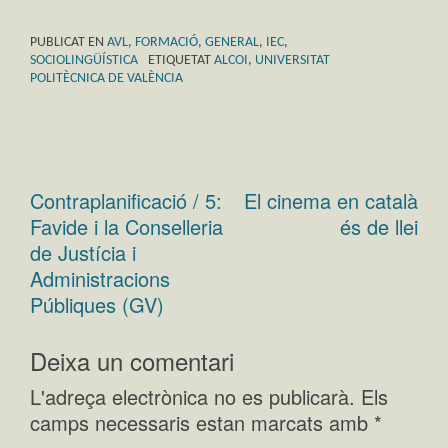
PUBLICAT EN
AVL
,
FORMACIÓ
,
GENERAL
,
IEC
,
SOCIOLINGÜÍSTICA
ETIQUETAT
ALCOI
,
UNIVERSITAT
POLITÈCNICA DE VALÈNCIA
Contraplanificació / 5:
El cinema en català
Navegació
Favide i la Conselleria
és de llei
d'entrades
de Justícia i
Administracions
Públiques (GV)
Deixa un comentari
L'adreça electrònica no es publicarà.
Els
camps necessaris estan marcats amb
*