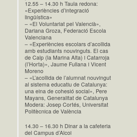
12.55 – 14.30 h Taula redona:
«Experiències d’integració
lingüística»
– «El Voluntariat pel Valencià»,
Dariana Groza, Federació Escola
Valenciana
– «Experiències escolars d’acollida
amb estudiants nouvinguts. El cas
de Calp (la Marina Alta) i Catarroja
(l’Horta)», Jaume Fullana i Vicent
Moreno
– «L’acollida de l’alumnat nouvingut
al sistema educatiu de Catalunya:
una eina de cohesió social», Pere
Mayans, Generalitat de Catalunya
Modera: Josep Cortés, Universitat
Politècnica de València
14.30 – 16.30 h Dinar a la cafeteria
del Campus d’Alcoi