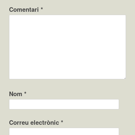
Comentari
*
Nom
*
Correu electrònic
*