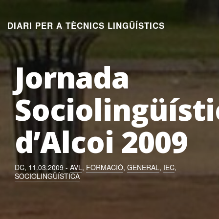
Aneu
al
DIARI PER A TÈCNICS LINGÜÍSTICS
contingut
Jornada
Sociolingüísti
d’Alcoi 2009
DC, 11.03.2009 -
AVL
,
FORMACIÓ
,
GENERAL
,
IEC
,
SOCIOLINGÜÍSTICA