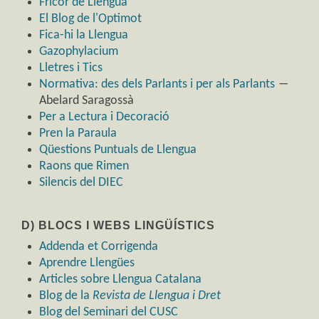
Fricor de Llengua
El Blog de l'Optimot
Fica-hi la Llengua
Gazophylacium
Lletres i Tics
Normativa: des dels Parlants i per als Parlants
―
Abelard Saragossà
Per a Lectura i Decoració
Pren la Paraula
Qüestions Puntuals de Llengua
Raons que Rimen
Silencis del DIEC
D) BLOCS I WEBS LINGÜÍSTICS
Addenda et Corrigenda
Aprendre Llengües
Articles sobre Llengua Catalana
Blog de la
Revista de Llengua i Dret
Blog del Seminari del CUSC