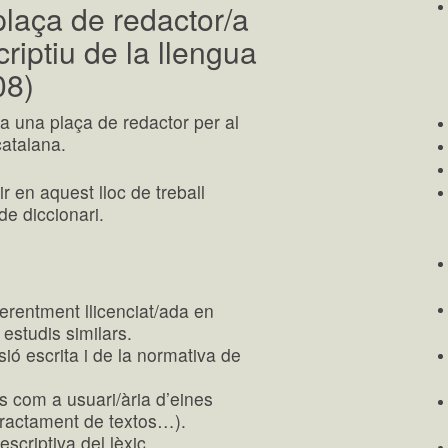
laça de redactor/a
criptiu de la llengua
08)
ca una plaça de redactor per al
catalana.
ir en aquest lloc de treball
de diccionari.
ferentment llicenciat/ada en
o estudis similars.
sió escrita i de la normativa de
s com a usuari/ària d’eines
tractament de textos…).
escriptiva del lèxic.