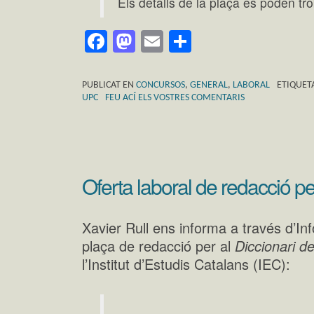
Els detalls de la plaça es poden tr
Facebook
Mastodon
Email
Comparteix
PUBLICAT EN
CONCURSOS
,
GENERAL
,
LABORAL
ETIQUET
UPC
FEU ACÍ ELS VOSTRES COMENTARIS
Oferta laboral de redacció p
Xavier Rull ens informa a través d’Inf
plaça de redacció per al
Diccionari de
l’Institut d’Estudis Catalans (IEC):