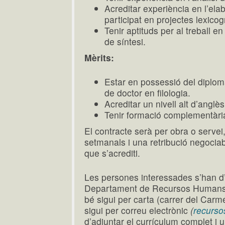
Acreditar experiència en l’ela
participat en projectes lexicog
Tenir aptituds per al treball en
de síntesi.
Mèrits:
Estar en possessió del diploma
de doctor en filologia.
Acreditar un nivell alt d’anglès
Tenir formació complementària
El contracte serà per obra o serve
setmanals i una retribució negocia
que s’acrediti.
Les persones interessades s’han d’
Departament de Recursos Humans de
bé sigui per carta (carrer del Car
sigui per correu electrònic
(
recurs
d’adjuntar el currículum complet i u