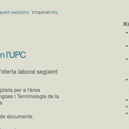
UISIT LINGÜÍSTIC
ETIQUETAT
FGV
,
B
 en l’UPC
l’oferta laboral següent:
üista per a l’àrea
gües i Terminologia de la
ya
ió de documents.