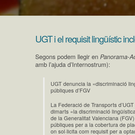
UGT i el requisit lingüístic inc
Segons podem llegir en
Panorama-Ac
amb l’ajuda d’Internostrum):
UGT denuncia la «discriminació lin
públiques d’FGV
La Federació de Transports d’UGT 
dimarts «la discriminació lingüístic
de la Generalitat Valenciana (FGV)
públiques per a la cobertura de pla
on sol·licita com requisit per a opta