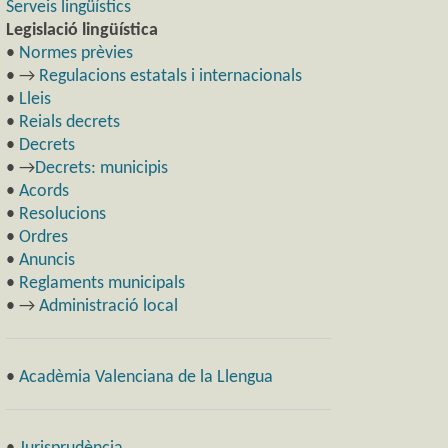
Serveis lingüístics
Legislació lingüística
•
Normes prèvies
• →
Regulacions estatals i internacionals
•
Lleis
•
Reials decrets
•
Decrets
• →
Decrets: municipis
•
Acords
•
Resolucions
•
Ordres
•
Anuncis
•
Reglaments municipals
• →
Administració local
•
Acadèmia Valenciana de la Llengua