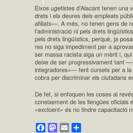
Eixos
ugetistes
d’Alacant tenen una vi
drets i els deures dels empleats públ
afiliats—. A més, no tenen gens de 
l’administració ni pels drets lingüíst
pels drets lingüístics, perquè, ja po
res no siga impediment per a aprovar
ser massa racista siga un mèrit i, qui
deixe de ser progressivament tant —
integradores»— fent cursets per a l
cobra per discriminar els ciutadans e
De fet, si enfoquen les coses al rev
coneixement de les llengües oficials
«excloent» és no tindre capacitació 
Facebook
Mastodon
Email
Comparteix