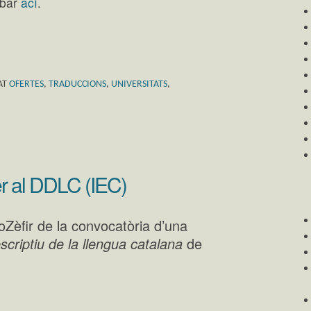
obar
ací
.
AT
OFERTES
,
TRADUCCIONS
,
UNIVERSITATS
,
er al DDLC (IEC)
oZèfir de la convocatòria d’una
scriptiu de la llengua catalana
de