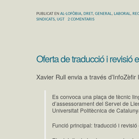
PUBLICAT EN
AL·LOFÒBIA
,
DRET
,
GENERAL
,
LABORAL
,
REQ
SINDICATS
,
UGT
2 COMENTARIS
Oferta de traducció i revisió
Xavier Rull envia a través d’InfoZèfir 
Es convoca una plaça de tècnic ling
d’assessorament del Servei de Llen
Universitat Politècnica de Catalun
Funció principal: traducció i revis