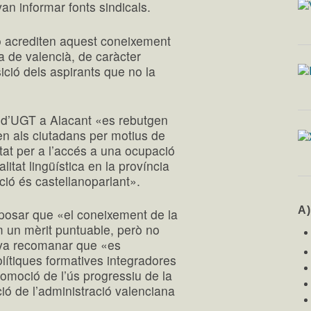
an informar fonts sindicals.
o acrediten aquest coneixement
 de valencià, de caràcter
ició dels aspirants que no la
 d’UGT a Alacant «es rebutgen
n als ciutadans per motius de
altat per a l’accés a una ocupació
litat lingüística en la província
ació és castellanoparlant».
A
oposar que «el coneixement de la
m un mèrit puntuable, però no
 va recomanar que «es
lítiques formatives integradores
promoció de l’ús progressiu de la
ió de l’administració valenciana