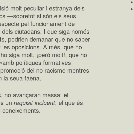
sió molt peculiar i estranya dels
ics —sobretot si són els seus
respecte pel funcionament de
ics dels ciutadans. I que siga només
sats, podrien demanar que no saber
 les oposicions. A més, que no
 ho siga molt, ¡però molt!, que ho
«amb polítiques formatives
a promoció del no racisme mentres
n la seua faena.
és, no avançaran massa: el
 és un
requisit incloent
; el que és
ni coneixements.