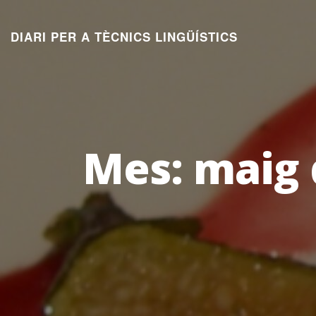
Aneu
al
DIARI PER A TÈCNICS LINGÜÍSTICS
contingut
Mes:
maig 