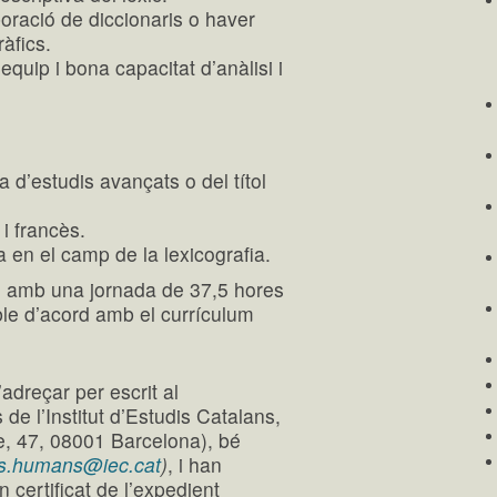
boració de diccionaris o haver
ràfics.
 equip i bona capacitat d’anàlisi i
 d’estudis avançats o del títol
 i francès.
 en el camp de la lexicografia.
i, amb una jornada de 37,5 hores
ble d’acord amb el currículum
adreçar per escrit al
 l’Institut d’Estudis Catalans,
me, 47, 08001 Barcelona), bé
os.humans@iec.cat
)
, i han
n certificat de l’expedient