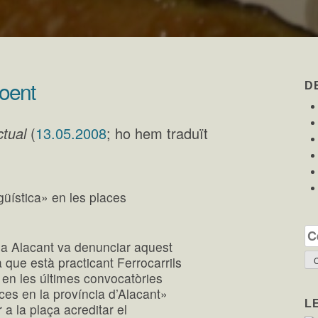
loent
D
tual
(
13.05.2008
; ho hem traduït
güística» en les places
Ce
a Alacant va denunciar aquest
a que està practicant Ferrocarrils
 en les últimes convocatòries
ces en la província d’Alacant»
L
r a la plaça acreditar el