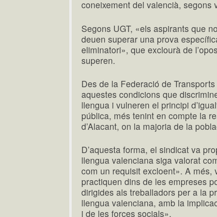
coneixement del valencià, segons v
Segons UGT, «els aspirants que n
deuen superar una prova específica
eliminatori», que exclourà de l’opos
superen.
Des de la Federació de Transports
aquestes condicions que discrimine
llengua i vulneren el principi d’igu
pública, més tenint en compte la rea
d’Alacant, on la majoria de la pobl
D’aquesta forma, el sindicat va pr
llengua valenciana siga valorat co
com un requisit excloent». A més,
practiquen dins de les empreses po
dirigides als treballadors per a la 
llengua valenciana, amb la implicac
i de les forces socials».