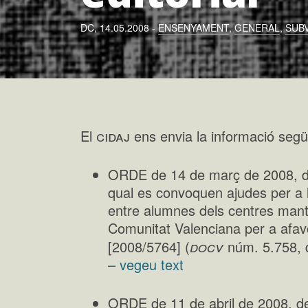
DC, 14.05.2008 -
ENSENYAMENT
,
GENERAL
,
SUB
cidaj
El
ens envia la informació segü
ORDE de 14 de març de 2008, de 
qual es convoquen ajudes per a la
entre alumnes dels centres mant
Comunitat Valenciana per a afavor
docv
[2008/5764] (
núm. 5.758, 
– vegeu text
ORDE de 11 de abril de 2008, de 