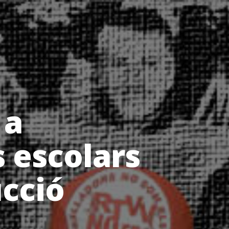
 a
s escolars
ucció