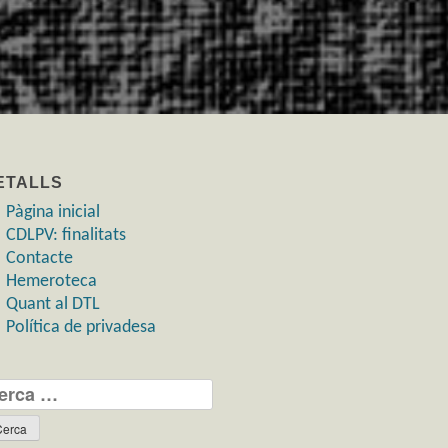
ETALLS
Pàgina inicial
CDLPV: finalitats
Contacte
Hemeroteca
Quant al DTL
Política de privadesa
rca: