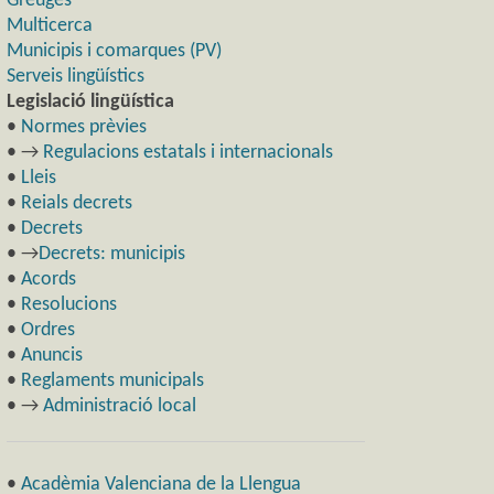
Greuges
Multicerca
Municipis i comarques (PV)
Serveis lingüístics
Legislació lingüística
•
Normes prèvies
• →
Regulacions estatals i internacionals
•
Lleis
•
Reials decrets
•
Decrets
• →
Decrets: municipis
•
Acords
•
Resolucions
•
Ordres
•
Anuncis
•
Reglaments municipals
• →
Administració local
•
Acadèmia Valenciana de la Llengua