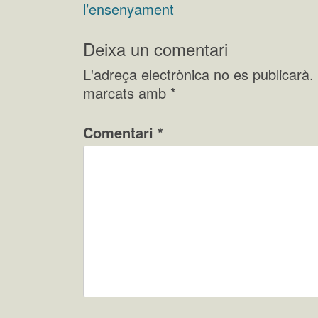
Navegació
l’ensenyament
d'entrades
Deixa un comentari
L'adreça electrònica no es publicarà.
marcats amb
*
Comentari
*