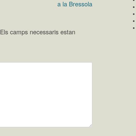
a la Bressola
Els camps necessaris estan