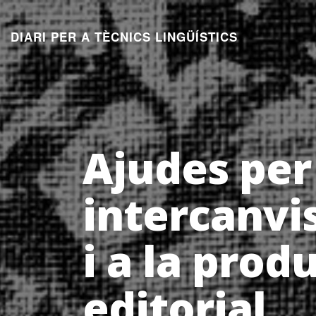
Aneu
al
DIARI PER A TÈCNICS LINGÜÍSTICS
contingut
Ajudes per
intercanvi
i a la prod
editorial