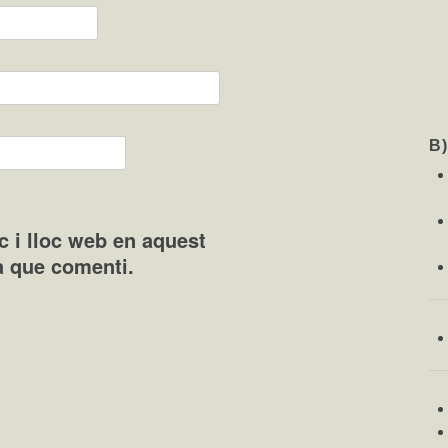
B
c i lloc web en aquest
a que comenti.