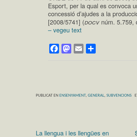
Esport, per la qual es convoca u
concessió d’ajudes a la producció
docv
[2008/5741] (
núm. 5.759, 
– vegeu text
Facebook
Mastodon
Email
Comparte
PUBLICAT EN
ENSENYAMENT
,
GENERAL
,
SUBVENCIONS
E
La llengua i les llengües en