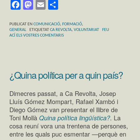
Facebook
Mastodon
Email
Comparteix
PUBLICAT EN
COMUNICACIÓ
,
FORMACIÓ
,
GENERAL
ETIQUETAT
CA REVOLTA
,
VOLUNTARIAT
FEU
ACÍ ELS VOSTRES COMENTARIS
¿Quina política per a quin país?
Dimecres passat, a Ca Revolta, Josep
Lluís Gómez Mompart, Rafael Xambó i
Diego Gómez van presentar el llibre de
Toni Mollà
Quina política lingüística?
. La
cosa reuní vora una trentena de persones,
entre les quals puc esmentar —perquè en