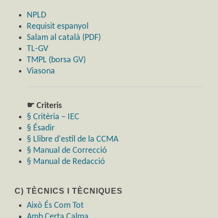
NPLD
Requisit espanyol
Salam al català (PDF)
TL-GV
TMPL (borsa GV)
Viasona
☛ Criteris
§ Critèria – IEC
§ Ésadir
§ Llibre d'estil de la CCMA
§ Manual de Correcció
§ Manual de Redacció
C) TÈCNICS I TÈCNIQUES
Això És Com Tot
Amb Certa Calma