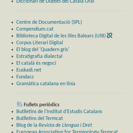
Diccionari de Dubtes del Català Oral
Centre de Documentació (SPL)
Compendium.cat
Biblioteca Digital de les Illes Balears (UIB)
Corpus Literari Digital
El blog del 'Quadern gris'
Estratigrafia dialectal
El català és negoci
Euskadi.net
Fundacc
Gramàtica catalana en línia
Fullets periòdics
Butlletins de l'Institut d'Estudis Catalans
Butlletins del Termcat
Blog de la
Revista de Llengua i Dret
European Association for Terminology-Termcat