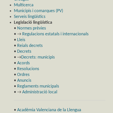
Multicerca
Municipis i comarques (PV)
Serveis lingüístics
Legislació lingüística
•
Normes prèvies
• →
Regulacions estatals i internacionals
•
Lleis
•
Reials decrets
•
Decrets
• →
Decrets: municipis
•
Acords
•
Resolucions
•
Ordres
•
Anuncis
•
Reglaments municipals
• →
Administració local
•
Acadèmia Valenciana de la Llengua