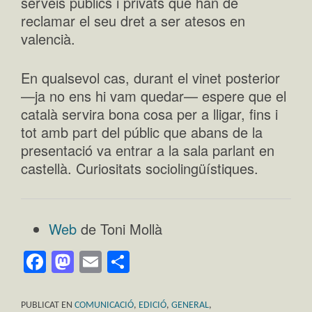
serveis públics i privats que han de
reclamar el seu dret a ser atesos en
valencià.
En qualsevol cas, durant el vinet posterior
—ja no ens hi vam quedar— espere que el
català servira bona cosa per a lligar, fins i
tot amb part del públic que abans de la
presentació va entrar a la sala parlant en
castellà. Curiositats sociolingüístiques.
Web
de Toni Mollà
Facebook
Mastodon
Email
Comparteix
PUBLICAT EN
COMUNICACIÓ
,
EDICIÓ
,
GENERAL
,