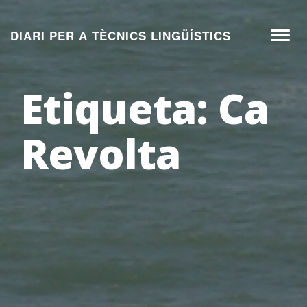
Aneu
al
DIARI PER A TÈCNICS LINGÜÍSTICS
Toggl
contingut
naviga
Etiqueta:
Ca
Revolta