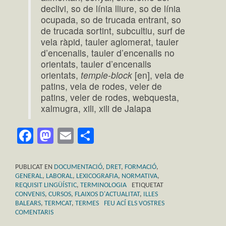
declivi, so de línia lliure, so de línia
ocupada, so de trucada entrant, so
de trucada sortint, subcultiu, surf de
vela ràpid, tauler aglomerat, tauler
d’encenalls, tauler d’encenalls no
orientats, tauler d’encenalls
orientats,
temple-block
[en], vela de
patins, vela de rodes, veler de
patins, veler de rodes, webquesta,
xalmugra, xili, xili de Jalapa
Facebook
Mastodon
Email
Comparteix
PUBLICAT EN
DOCUMENTACIÓ
,
DRET
,
FORMACIÓ
,
GENERAL
,
LABORAL
,
LEXICOGRAFIA
,
NORMATIVA
,
REQUISIT LINGÜÍSTIC
,
TERMINOLOGIA
ETIQUETAT
CONVENIS
,
CURSOS
,
FLAIXOS D'ACTUALITAT
,
ILLES
BALEARS
,
TERMCAT
,
TERMES
FEU ACÍ ELS VOSTRES
COMENTARIS