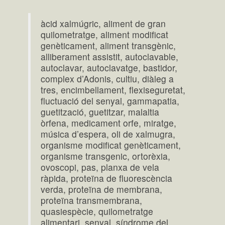
àcid xalmúgric, aliment de gran
quilometratge, aliment modificat
genèticament, aliment transgènic,
alliberament assistit, autoclavable,
autoclavar, autoclavatge, bastidor,
complex d’Adonis, cultiu, diàleg a
tres, encimbellament, flexiseguretat,
fluctuació del senyal, gammapatia,
guetització, guetitzar, malaltia
òrfena, medicament orfe, miratge,
música d’espera, oli de xalmugra,
organisme modificat genèticament,
organisme transgenic, ortorèxia,
ovoscopi, pas, planxa de vela
ràpida, proteïna de fluorescència
verda, proteïna de membrana,
proteïna transmembrana,
quasiespècie, quilometratge
alimentari, senyal, síndrome del