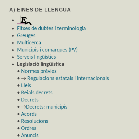
A) EINES DE LLENGUA
Fitxes de dubtes i terminologia
Greuges
Multicerca
Municipis i comarques (PV)
Serveis lingüístics
Legislació lingüística
•
Normes prèvies
• →
Regulacions estatals i internacionals
•
Lleis
•
Reials decrets
•
Decrets
• →
Decrets: municipis
•
Acords
•
Resolucions
•
Ordres
•
Anuncis